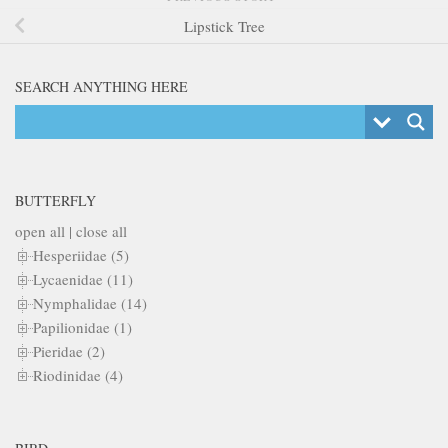
Lipstick Tree
SEARCH ANYTHING HERE
BUTTERFLY
open all
|
close all
Hesperiidae (5)
Lycaenidae (11)
Nymphalidae (14)
Papilionidae (1)
Pieridae (2)
Riodinidae (4)