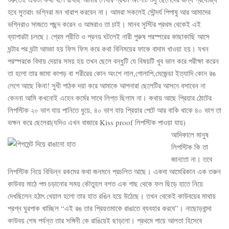
হবে সুতরাং ভগ্নিরা মন খারাপ করবেন না। আমরা সকলেই সৌন্দর্য পিপাষু আর আমাদের
ভগ্নিরাও সাজতে পছন্দ করেন ও আমরাও তা চাই। মানব সৃস্টির প্রথম থেকেই এই
ব্যাপারটা চলছে। প্রেম প্রীতি ও প্রনয় ঘটলেই নারী পুরুষ পরস্পরের কাছাকাছি আসে
ঘন্টার পর ঘন্টা আড্ডা হয় ফিস ফিস করে কথা বিনিময়ের ফাকে বাদাম খাওয়া হয়। যখন
পরস্পরকে বিদায় দেয়ার সময় হয় তখন ছেলে বন্ধুটি যে বিষয়টি খুব ভাল করে পরীক্ষা করেন
তা হলো তার জামা কাপড় বা শরীরের কোন অংশে লাল,গোলাপি,মেজেন্ডা ইত্যাদি কোন রঙ
লেগে আছে কিনা! সুধী পাঠক দয়া করে আমাকে আপনারা ছেলেটির আসনে বসাবেন না
কেননা আমি কখনোই এহেন কর্মের সাথে লিপ্ত ছিলাম না। কথায় আছে প্রিয়ার ঠোটের
লিপস্টিক ২০ ভাগ যায় পানিতে ধুয়ে, ৪০ ভাগ যায় প্রিয়ার পেটে আর বাকি থাকে ৪০ ভাগ তা
ভক্ষন করে ছেলেরা(যদিও এখন বাজারে Kiss proof লিপস্টিক পাওয়া যায়)
আদিকালে মানুষ
লিপস্টিক কি তা
জানতো না। তবে
লিপস্টিক নিয়ে বিভিন্ন রকমের কথা জনমনে প্রচলিত আছে। একদা আমেরিকান এক তরুন
কাউবয় মাঠে পশু চড়ানোর সময় কৌতুহল বশত এক গাছ থেকে ফল ছিড়ে হাতে নিয়ে
দেখছিলেন হঠাৎ খেয়াল হলো তার হাত রঙিন হয়ে উঠেছে। তখন থেকেই কাউবয়ের মাথায়
প্রশ্ন ঘুরপাক খাচ্ছিল “এই রঙ তার প্রিয়তমাকে রাঙাতে ব্যবহার করবে”। নাছোড়বান্দা
কাউবয় শেষ পর্যন্ত তার সঙ্গিনী কে রাঙিয়েই ছাড়লো। প্রথমে পায়ে আলতা হিসেবে