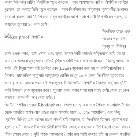
কারণ উইনস্টন চার্চিল লিপস্টিক পছন্দ করতেন। তার আশপাশের নারীরা লিপস্টিক লাগিয়ে
ঘুরছেন, তা দেখতে তিনি পছন্দ করতেন। ফলে লিপস্টিকসহ অন্যান্য প্রসাধনীর উৎপাদন
বন্ধ না করতে তিনি নির্দেশ দেন। যুক্তরাষ্ট্রের আশি শতাংশ নারী লিপস্টিকের ভক্ত, যা
ফ্রান্সের তুলনায় ১০ ভাগ বেশি।
লিপস্টিক হচ্ছে এক
প্রকার প্রসাধনী
দ্রব্য যা বিভিন্ন
রকম রঞ্জক পদার্থ, তেল, মোম, এবং ত্বক কোমল কারী পদার্থের সন্নিবেশে তৈরি হয় যা
আমাদের ভগ্নিরা মুখমন্ডলের সৌন্দর্য বৃদ্ধিতে ঠোঁটে প্রয়োগ করে থাকেন। কিন্তু আমরা কি
জানি এই প্রিয় প্রসাধনী তৈরিতে লেড(Lead) ব্যবহার করা হয় যা কার্সিনোজেনিক।
বিশ্বের মোট মহিলা ক্যান্সার আক্রান্ত রোগীর মধ্যে ১০% হলো লিপস্টিক ব্যবহারের
জন্য। কারন অনেক প্রসাধনী প্রস্তুতকারী প্রতিস্টান লিপস্টিক তৈরিতে ক্যান্সার সৃস্টি
কারি উপাদান লেড ব্যবহার করে। সুতরাং ক্রয় করার সময় দাম যতই বেশী হোক নে কেন
নামকরা কোম্পানী দেখে নেয়া উচিৎ।
প্রাচীন মিশরীয় মেয়েরা Rhodophyta বিভাগের সামুদ্রিক লাল শৈবাল বা লোহিত শৈবাল
থেকে আহরিত পার্পল-লাল রঙের রঞ্জক পদার্থের সাথে ০.০১% আয়োডিন, এবং কিছু
ব্রোমিন মিশিয়ে এক ধরনের রঞ্জক পদার্থ তৈরি করতেন, যা লিপস্টিক হিসেবে প্রয়োগ করা
হতো। রানী ক্লিওপেট্রা তাঁর ঠোঁটে লিপস্টিক ব্যবহার করতেন যা তৈরি হতো মেরুন রংয়ের
বিটল পোকা থেকে। সুধী পাঠক আপনাদের ধৈর্যের বাধ আমি ভাঙ্গতে চাই না কেননা গাছটির