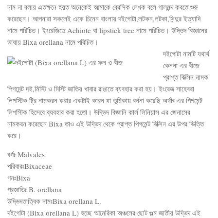
নাম না বলায় এতক্ষনে হয়ত অনেকেই আমাকে বেরসিক লেখক বলে গালমন্দ করতে শুরু
করেছেন। আপনারা সকলেই একে চিনেন বাংলায় দইগোটা,লটকন,লটকা,সিন্দুর ইত্যাদি
নামে পরিচিত। ইংরেজিতে Achiote বা lipstick tree নামে পরিচিত। উদ্ভিদ বিজ্ঞানের
ভাষায় Bixa orellana নামে পরিচিত।
দইগোটা নামটি যথার্থ
কেননা এর বীজে
প্রাপ্ত বিক্সিন নামক
পিগমেন্ট দই,মিস্টি ও মিস্টি জাতিয় খাবার রাঙাতে ব্যবহার করা হয়। ইংরেজ সাহেবরা
লিপস্টিক ট্রি নামকরন করার একটাই কারন যা ভুমিকায় বর্ননা করেছি অর্থাৎ এর পিগমেন্ট
লিপস্টিক হিসেবে ব্যবহার করা হতো। উদ্ভিদ বিজ্ঞানি কার্ল লিনিয়াস এর জেনাসের
নামকরন করেছেন Bixa তাও এই উদ্ভিদ থেকে প্রাপ্ত পিগমেন্ট বিক্সিন এর উপর ভিত্তি
করে।
বর্গঃ Malvales
পরিবারঃBixaceae
গনঃBixa
প্রজাতিঃ B. orellana
উদ্ভিদতাত্বিক নামঃBixa orellana L.
দইগোটা (Bixa orellana L) হচ্ছে আমেরিকা অঞ্চলের ছোট গুল্ম জাতীয় উদ্ভিদ এই