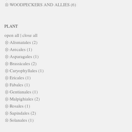
WOODPECKERS AND ALLIES (6)
PLANT
open all
|
close all
Alismatales (2)
Arecales (1)
Asparagales (1)
Brassicales (2)
Caryophyllales (1)
Ericales (1)
Fabales (1)
Gentianales (1)
Malpighiales (2)
Rosales (1)
Sapindales (2)
Solanales (1)