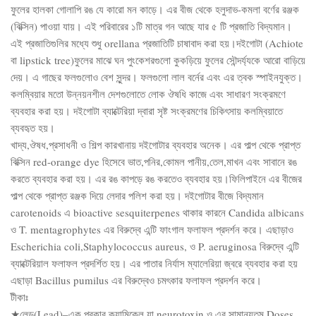
ফুলের হালকা গোলাপি রঙ যে কারো মন কাড়ে। এর বীজ থেকে হলুদাভ-কমলা বর্ণের রঞ্জক
(বিক্সিন) পাওয়া যায়। এই পরিবারের ১টি মাত্র গন আছে যার ৫ টি প্রজাতি বিদ্যমান।
এই প্রজাতিগুলির মধ্যে শুধু orellana প্রজাতিটি চাষাবাদ করা হয়।দইগোটা (Achiote
বা lipstick tree)ফুলের মাঝে ঘন পুংকেশরগুলো কুকড়িয়ে ফুলের সৌন্দর্য্যকে আরো বাড়িয়ে
দেয়। এ গাছের ফলগুলোও বেশ সুন্দর। ফলগুলো লাল বর্নের এবং এর ত্বক স্পাইনযুক্ত।
কলম্বিয়ার মতো উন্নয়নশীল দেশগুলোতে লোক ঔষধি কাজে এবং সাধারণ সংক্রমণে
ব্যবহার করা হয়। দইগোটা ব্যাক্টেরিয়া দ্বারা সৃষ্ট সংক্রমণের চিকিৎসায় কলম্বিয়াতে
ব্যবহৃত হয়।
খাদ্য,ঔষধ,প্রসাধনী ও শিল্প কারখানায় দইগোটার ব্যবহার অনেক। এর পাল্প থেকে প্রাপ্ত
বিক্সিন red-orange dye হিসেবে ভাত,পনির,কোমল পানীয়,তেল,মাখন এবং সাবানে রঙ
করতে ব্যবহার করা হয়। এর রঙ কাপড়ে রঙ করতেও ব্যবহার হয়।ফিলিপাইনে এর বীজের
পাল্প থেকে প্রাপ্ত রঞ্জক দিয়ে লেদার পলিশ করা হয়। দইগোটার বীজে বিদ্যমান
carotenoids এ bioactive sesquiterpenes থাকার কারনে Candida albicans
ও T. mentagrophytes এর বিরুদ্বে এন্টি ফাংগাল ফলাফল প্রদর্শন করে। এছাড়াও
Escherichia coli,Staphylococcus aureus, ও P. aeruginosa বিরুদ্বে এন্টি
ব্যাক্টেরিয়াল ফলাফল প্রদর্শিত হয়। এর পাতার নির্যাস ম্যালেরিয়া জ্বরে ব্যবহার করা হয়
এছাড়া Bacillus pumilus এর বিরুদ্বেও চমৎকার ফলাফল প্রদর্শন করে।
টীকাঃ
★লেড(Lead)–এক প্রকার ক্যামিকেল যা neurotoxin ও এর সামান্যতম Doses