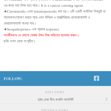
এর জন্য মহা বিপদ হতে পারে। It is a cancer causing agent.
★Carotenoids–একে tetraterpenoids বলা হয়। এটি একটি অর্গানিক পিগমেন্ট যা
সালোকসংশ্লেষণ করতে পারে এমন উদ্ভিদ ও ব্যাক্টেরিয়ার ক্লোরোপ্লাস্ট ও
ক্রোমোপ্লাস্টে পাওয়া যায়।
★Sesquiterpenes–এক প্রকার terpenes.
সতর্কীকরণঃ যে কোনো ভেষজ ঔষধ নিজ দায়িত্বে ব্যবহার করুন।
ছবিঃ গুগল থেকে সংগৃহীত।
FOLLOW:
NEXT STORY
হঠাৎ দেখা নীল-কপালি লালগির্দি
PREVIOUS STORY