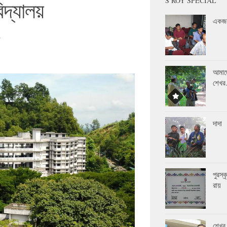
S ROY SPECIAL
িদ্যালয়
একজন
6
আমাদ
শেখ
দাদা
পুরস্
রায়
শেখর