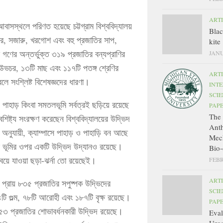
ART
আবাসস্থলে পরিণত হয়েছে চট্টগ্রাম বিশ্ববিদ্যালয়
Bla
কর, সজারু, খরগোশ এবং বহু প্রজাতির সাপ,
kite
 গণের অন্তর্ভুক্ত ৩১৯ প্রজাতির বন্যপ্রাণির
JANU
 উভচর, ১৩টি মাছ এবং ১১৭টি পতঙ্গ শ্রেণির
ART
লে সংশ্লিষ্ট বিশেষজ্ঞদের ধারণা।
INT
SCIE
। পাহাড় কিংবা সমতলভূমি সর্বত্রই ছড়িয়ে রয়েছে
PAP
The 
্ট্য সংরক্ষণ করেছেন বিশ্ববিদ্যালয়ের উদ্ভিদ
Ant
 অনুযায়ী, ক্যাম্পাসে পাহাড় ও পাহাড়ি বন আছে
Mec
ূমির ওপর একটি উদ্ভিদ উদ্যানও রয়েছে।
Bio-
বয়ে যাওয়া ছড়া-ঝর্না তো রয়েছেই।
FEBR
ART
ত প্রায় ৮৩৫ প্রজাতির সপুষ্পক উদ্ভিদের
SCIE
ি গুল্ম, ৭৮টি আরোহী এবং ১৮৭টি বৃক্ষ রয়েছে।
PAP
 ৫৩ প্রজাতির শোভাবর্ধনকারী উদ্ভিদ রয়েছে।
Eval