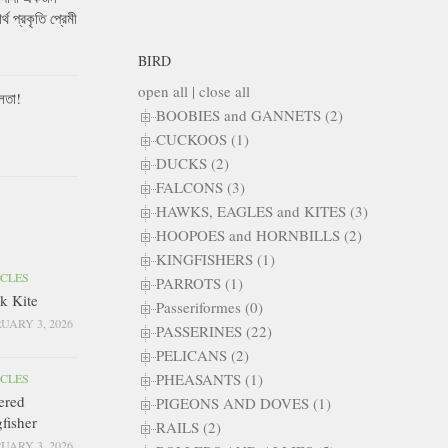
ার্থ প্রকৃতি প্রেমী
BIRD
open all
|
close all
লতা!
BOOBIES and GANNETS (2)
CUCKOOS (1)
DUCKS (2)
FALCONS (3)
HAWKS, EAGLES and KITES (3)
HOOPOES and HORNBILLS (2)
KINGFISHERS (1)
ICLES
PARROTS (1)
k Kite
Passeriformes (0)
UARY 3, 2026
PASSERINES (22)
PELICANS (2)
PHEASANTS (1)
ICLES
ered
PIGEONS AND DOVES (1)
fisher
RAILS (2)
UARY 3, 2026