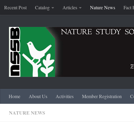
Recent Post
Catalog
Articles
Nature News
Fact 
Skip to content
Home
About Us
Activities
Member Registration
C
NATURE NEWS