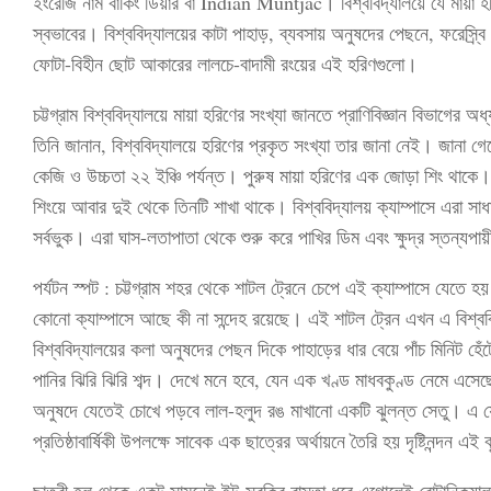
ইংরেজি নাম বার্কিং ডিয়ার বা Indian Muntjac। বিশ্ববিদ্যালয়ে যে মায়া হ
স্বভাবের। বিশ্ববিদ্যালয়ের কাটা পাহাড়, ব্যবসায় অনুষদের পেছনে, ফরেস্র্ব
ফোটা-বিহীন ছোট আকারের লালচে-বাদামী রংয়ের এই হরিণগুলো।
চট্টগ্রাম বিশ্ববিদ্যালয়ে মায়া হরিণের সংখ্যা জানতে প্রাণিবিজ্ঞান বিভাগে
তিনি জানান, বিশ্ববিদ্যালয়ে হরিণের প্রকৃত সংখ্যা তার জানা নেই। জানা 
কেজি ও উচ্চতা ২২ ইঞ্চি পর্যন্ত। পুরুষ মায়া হরিণের এক জোড়া শিং থাকে
শিংয়ে আবার দুই থেকে তিনটি শাখা থাকে। বিশ্ববিদ্যালয় ক্যাম্পাসে এরা 
সর্বভুক। এরা ঘাস-লতাপাতা থেকে শুরু করে পাখির ডিম এবং ক্ষুদ্র স্তন্যপায়
পর্যটন স্পট : চট্টগ্রাম শহর থেকে শাটল ট্রেনে চেপে এই ক্যাম্পাসে যেতে
কোনো ক্যাম্পাসে আছে কী না সন্দেহ রয়েছে। এই শাটল ট্রেন এখন এ বিশ্ববি
বিশ্ববিদ্যালয়ের কলা অনুষদের পেছন দিকে পাহাড়ের ধার বেয়ে পাঁচ মিনিট হে
পানির ঝিরি ঝিরি শব্দ। দেখে মনে হবে, যেন এক খণ্ড মাধবকুণ্ড নেমে এসেছ
অনুষদে যেতেই চোখে পড়বে লাল-হলুদ রঙ মাখানো একটি ঝুলন্ত সেতু। এ যেন
প্রতিষ্ঠাবার্ষিকী উপলক্ষে সাবেক এক ছাত্রের অর্থায়নে তৈরি হয় দৃষ্টিনন্দন এই
ছাত্রী হল থেকে একটু সামনেই ইট-সুরকির রাস্তা ধরে এগোলেই বোটানিক্যা