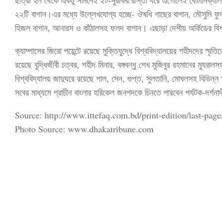
২২টি বাগান।এর মধ্যে উল্লেখযোগ্য হচ্ছে- ঔষধি গাছের বাগান, মৌসুমি ফু
হিজল বাগান, আনারস ও কাঁঠালসহ ফলদ বাগান। এছাড়া দেশীয় অর্কিডের বি
ক্যাম্পাসের জিরো পয়েন্টে রয়েছে মুক্তিযুদ্ধে বিশ্ববিদ্যালয়ের শহীদদের স্মৃত
রয়েছে বুদ্ধিজীবী চত্বর, শহীদ মিনার, বঙ্গবন্ধু শেখ মুজিবুর রহমানের ম্যুরা
বিশ্ববিদ্যালয় জাদুঘরে রয়েছে পাল, সেন, গুপ্ত, সুলতানি, মোঘলসহ বিভিন্ন
সবের মাধ্যমে প্রাচীন বাংলার হরিকেল জনপদকে চিনতে পারবেন পর্যটক-দর্শনার্
Source: http://www.ittefaq.com.bd/print-edition/last-pa
Photo Source: www.dhakatribune.com