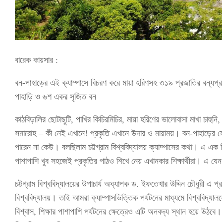
বারেক কায়সার :
বন-পাহাড়ের এই ক্যাম্পাসে বিচরণ করে মায়া হরিণসহ ৩১৯ প্রজাতির বন্যপ
পাহাড়ি ও ৬শ একর সৃজিত বন
কাঠবিড়ালির ছোটাছুটি, পাখির কিচিরমিচির, মায়া হরিণের ভালোবাসা মাখা চাহুনি, 
সমারোহ – কী নেই এখানে! প্রকৃতি এখানে উদার ও মায়াময়। বন-পাহাড়ের সেই
পারেন না কেউ। বলছিলাম চট্টগ্রাম বিশ্ববিদ্যালয় ক্যাম্পাসের কথা। এ এক বিস
পাশাপাশি খুব সহজেই প্রকৃতির পাঠও শিখে নেয় এখানকার শিক্ষার্থীরা। এ যেন
চট্টগ্রাম বিশ্ববিদ্যালয়ের উপাচার্য অধ্যাপক ড. ইফতেখার উদ্দিন চৌধুরী এ প্
বিশ্ববিদ্যালয়। তাই আমরা ক্যাম্পাসভিত্তিক পর্যটনের মাধ্যমে বিশ্ববিদ্
বিশ্বাস, শিক্ষার পাশাপাশি পর্যটনের ক্ষেত্রেও এটি অনবদ্য স্থান হয়ে উঠবে