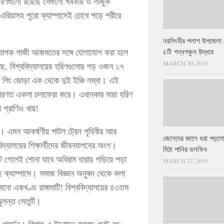
রিণগুলো রয়েছে সেগুলো খর্বকায় ও লাজুক
ি এরিয়াসহ পুরো ক্যাম্পাসেই চোখে পড়ে শরীরে
নরসিংদীর পলাশ উপজেলা 
র অধ্যাপক গাজী আজমতের সঙ্গে যোগাযোগ করা হলে
৫টি গন্ধগকুল উদ্ধার
MARCH 30, 2019
গেছে, বিশ্ববিদ্যালয়ের হরিণগুলোর গড় ওজন ১৭
। শিং জোড়া এক থেকে দুই ইঞ্চি লম্বা। এই
সাধারণত একলা চলাফেরা করে। এখানকার মায়া হরিণ
ী প্রাণিও খায়!
 হয়। এমন আকর্ষণীয় শাটল ট্রেন পৃথিবীর আর
জেলেদের জালে ধরা পড়লো
দ্যালয়ের শিক্ষার্থীদের জীবনযাপনের অংশ।
মিঠা পানির ডলফিন
ঁটে গেলেই শোনা যাবে অবিরাম ধারায় গড়িয়ে পড়া
MARCH 27, 2019
ে ক্যাম্পাসে। সমাজ বিজ্ঞান অনুষদ থেকে কলা
ো একখণ্ড রাঙ্গামাটি! বিশ্ববিদ্যালয়ের ৪৩তম
 ঝুলন্ত সেতুটি।
ল গার্ডেন। বিশাল এ উদ্যানে রয়েছে ছোট-বড়