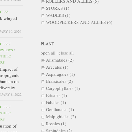
ROLLERS AND ALLIES (5)
STORKS (1)
ICLES
WADERS (1)
ck-winged
WOODPECKERS AND ALLIES (6)
ARY 10, 2026
PLANT
ICLES
/
ERVIEWS
/
open all
|
close all
NTIFIC
Alismatales (2)
ERS
Arecales (1)
Impact of
Asparagales (1)
hropogenic
Brassicales (2)
hanism on
diversity
Caryophyllales (1)
UARY 8, 2022
Ericales (1)
Fabales (1)
ICLES
/
Gentianales (1)
NTIFIC
Malpighiales (2)
ERS
Rosales (1)
uation of
Sapindales (2)