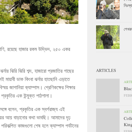
নিঃস্ব
শেখর
্রাণি, রয়েছে হাজার রকম উদ্ভিদ, ২৫০ একর
ঝর্নার ঝিরি ঝিরি শব্দ, হাজারো প্রজাতির গাছের
ARTICLES
 মায়াবী ডাক কিংবা ঝর্নার হাতছানি এড়াতে
ART
্ময় জাগানিয়া ক্যাম্পাস। শ্রেণিকক্ষের শিক্ষার
Blac
 প্রকৃতির এক উন্মুক্ত পাঠশালা।
FEBR
রসঙ্গে বলেন, প্রকৃতির এক স্বর্গরাজ্য এই
ART
যালয়ের আয় বাড়ানোর কথা ভাবছি। আমাদের দৃঢ়
Coll
King
। পরিকল্পিত কাজগুলো শেষ হলে ক্যাম্পাস পর্যটনের
FEBR