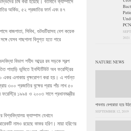
Uros
দ্ভিদের চাষ করা হয়েছে। বর্তমানে ক্যাম্পাসে
Bact
তির অর্কিড, ৫২ প্রজাতির ফার্ন এবং ৪৭
Pati
Und
PCN
পাসে বাজপাতা, সিবিথ, গুটগুটিয়াসহ বেশ কয়েক
SEPT
2021
সঙ্গে যেসব গাছপালা বিলুপ্ত হতে পারে
দবিদ্যা বিভাগ শহীদ আব্দুর রব সড়কে স্বল্প
NATURE NEWS
তিত পাহাড়ি ভূমিতে ইনস্টিটিউট অব ফরেস্ট্রির
 ৫৫০ একর এলাকায় বৃক্ষরোপণ করা হয়। এ পর্যন্ত
রায় ৩০০ প্রজাতির বৃক্ষের প্রায় পাঁচ লাখ ৫০
ব ফরেস্ট্রি ১৯৯৪ ও ২০০৩ সালে প্রধানমন্ত্রীর
পাবনায় বেপরোয়া হয়ে উঠছ
SEPTEMBER 12, 2019
র বিশ্ববিদ্যালয় ক্যাম্পাস যেখানে
 আরেকটি নামও রয়েছে কাকর হরিণ। মায়া হরিণের