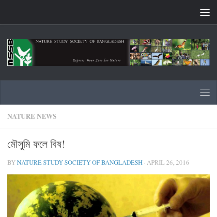
Skip to content
NATURE NEWS
মৌসুমি ফলে বিষ!
BY
NATURE STUDY SOCIETY OF BANGLADESH
·
APRIL 26, 2016