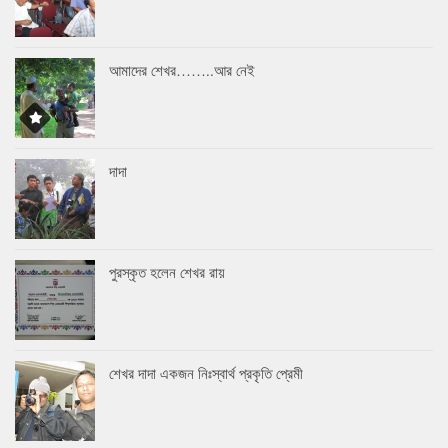
আমাদের শেখর……..আর নেই
দাদা
পুরস্কৃত হলেন শেখর রায়
শেখর দাদা একজন নিঃস্বার্থ প্রকৃতি প্রেমী