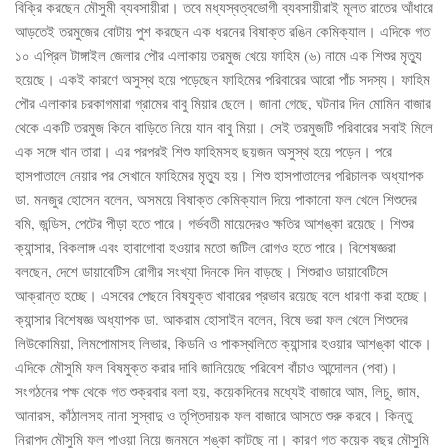
বিক্রি করছেন মৌসুমী ব্যবসায়ীরা। তবে মধ্যস্বত্বভোগী ব্যবসায়ীরাই মূলত রাতের আঁধারে
আড়তেই তরমুজের বোটায় পুশ করছেন এক ধরনের বিষাক্ত রঙিন কেমিক্যাল। এদিকে গত
১০ এপ্রিল টাঙ্গাইল জেলার পৌর এলাকায় তরমুজ খেয়ে ফাহিম (৬) নামে এক শিশুর মৃত্যু
হয়েছে। একই কারণে অসুস্থ হয়ে পড়েছেন ফাহিমের পরিবারের আরো পাঁচ সদস্য। ফাহিম
পৌর এলাকার চরকাগমারা গ্রামের বাবু মিয়ার ছেলে। জানা গেছে, ঘটনার দিন মোমিন বাজার
থেকে একটি তরমুজ কিনে বাড়িতে নিয়ে যান বাবু মিয়া। সেই তরমুজটি পরিবারের সবাই মিলে
এক সঙ্গে খান তারা। এর পরপরই শিশু ফাহিমসহ ছয়জন অসুস্থ হয়ে পড়েন। পরে
হাসপাতালে নেয়ার পর সেখানে ফাহিমের মৃত্যু হয়। শিশু হাসপাতালের পরিচালক অধ্যাপক
ডা. মনজুর হোসেন বলেন, অসময়ে বিষাক্ত কেমিক্যাল দিয়ে পাকানো ফল খেলে শিশুদের
বমি, জন্ডিস, পেটের পীড়া হতে পারে। গর্ভবতী মায়েদেরও ক্ষতির আশঙ্কা রয়েছে। শিশুর
ক্যান্সার, বিকলাঙ্গ এবং হাবাগোবা হওয়ার মতো জটিল রোগও হতে পারে। বিশেষজ্ঞরা
বলছেন, দেশে ডায়াবেটিস রোগীর সংখ্যা দিনকে দিন বাড়ছে। শিশুরাও ডায়াবেটিসে
আক্রান্ত হচ্ছে। এসবের পেছনে বিষযুক্ত খাবারের প্রভাব রয়েছে বলে ধারণা করা হচ্ছে।
ক্যান্সার বিশেষজ্ঞ অধ্যাপক ডা. আকরাম হোসাইন বলেন, বিষে ভরা ফল খেলে শিশুদের
লিউকোমিয়া, লিমপোমাসহ লিভার, কিডনি ও পাকস্থলিতে ক্যান্সার হওয়ার আশঙ্কা থাকে।
এদিকে মৌসুমি ফল বিষমুক্ত করার দাবি জানিয়েছে পরিবেশ বাঁচাও আন্দোলন (পবা)।
সংগঠনের পক্ষ থেকে গত শুক্রবার বলা হয়, কয়েকদিনের মধ্যেই বাজারে আম, লিচু, জাম,
আনারস, কাঁঠালসহ নানা সুস্বাদু ও তৃপ্তিদায়ক ফল বাজারে আসতে শুরু করবে। কিন্তু
নিরাপদ মৌসুমি ফল পাওয়া নিয়ে জনমনে শঙ্কা কাটছে না। কারণ গত কয়েক বছর মৌসুমি