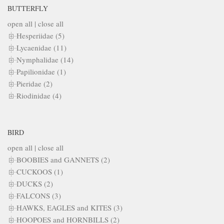
BUTTERFLY
open all
|
close all
Hesperiidae (5)
Lycaenidae (11)
Nymphalidae (14)
Papilionidae (1)
Pieridae (2)
Riodinidae (4)
BIRD
open all
|
close all
BOOBIES and GANNETS (2)
CUCKOOS (1)
DUCKS (2)
FALCONS (3)
HAWKS, EAGLES and KITES (3)
HOOPOES and HORNBILLS (2)