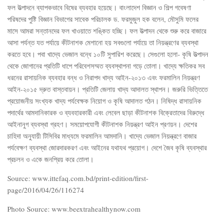
ফল উত্পাদনে ব্যাপকভাবে বিষের ব্যবহার হয়েছে। বাংলাদেশ বিজ্ঞান ও শিল্প গবেষণা
পরিষদের পুষ্টি বিজ্ঞান বিভাগের সাবেক পরিচালক ড. ফরমুজুল হক বলেন, মৌসুমি ফলের
মাসে আমরা সন্তানদের ফল খাওয়াতে শঙ্কিত হচ্ছি। ফল উত্পাদন থেকে শুরু করে বাজারে
আসা পর্যন্ত যত পর্যায়ে কীটনাশক মেশানো হয় সবগুলো পর্যায়ে তা নিয়ন্ত্রণের ব্যবস্থা
করতে হবে। পবা খাদ্যে ভেজাল বন্ধে ১০টি সুপারিশ করেছে। সেগুলো হলো- কৃষি উত্পাদন
থেকে জোগানের প্রতিটি ধাপে পরিবেশসম্মত ব্যবস্থাপনা গড়ে তোলা। খাদ্যে ক্ষতিকর সব
ধরনের রাসায়নিক ব্যবহার বন্ধ ও নিরাপদ খাদ্য আইন-২০১৩ এবং ফরমালিন নিয়ন্ত্রণ
আইন-২০১৫ দ্রুত বাস্তবায়ন। প্রতিটি জেলায় খাদ্য আদালত স্থাপন। জরুরি ভিত্তিতে
প্রয়োজনীয় সংখ্যক খাদ্য পর্যবেক্ষক নিয়োগ ও কৃষি আদালত গঠন। নিষিদ্ধ রাসায়নিক
পদার্থের আমদানিকারক ও ব্যবহারকারী এবং লেবেল ছাড়া কীটনাশক বিক্রেতাদের বিরুদ্ধে
আইনানুগ ব্যবস্থা গ্রহণ। সময়োপযোগী কীটনাশক নিয়ন্ত্রণ আইন প্রণয়ন। দেশের
চাহিদা অনুযায়ী টিসিবির মাধ্যমে ফরমালিন আমদানি। খাদ্যে ভেজাল নিয়ন্ত্রণে বাজার
পর্যবেক্ষণ ব্যবস্থা জোরদারকরণ এবং আইনের যথাযথ প্রয়োগ। দেশে জৈব কৃষি ব্যবস্থার
প্রচলন ও একে জনপ্রিয় করে তোলা।
Source: www.ittefaq.com.bd/print-edition/first-
page/2016/04/26/116274
Photo Source: www.beextrahealthynow.com