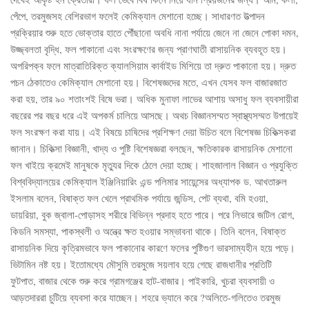
পেঁপে, তরমুজসহ বেশিরভাগ ফলেই কেমিক্যাল মেশানো হচ্ছে। সাধারণত উত্পাদন
প্রক্রিয়ার শুরু হতে ভোক্তার হাতে পৌঁছানো অবধি নানা পর্যায়ে জেনে না জেনে পোকা দমন,
উজ্জ্বলতা বৃদ্ধি, ফল পাকানো এবং সংরক্ষণের জন্য প্রাণঘাতী রাসায়নিক ব্যবহূত হয়।
অপরিপক্ব ফলে মাত্রাতিরিক্ত ক্যালসিয়াম কার্বাইড মিশিয়ে তা দ্রুত পাকানো হয়। দ্রুত
পচন ঠেকাতেও কেমিক্যাল মেশানো হয়। বিশেষজ্ঞদের মতে, এখন যেসব ফল বাজারজাত
করা হয়, তার ৯০ শতাংশই বিষে ভরা। অধিক মুনাফা লাভের আশায় অসাধু ফল ব্যবসায়ীরা
বছরের পর বছর ধরে এই অপকর্ম চালিয়ে আসছে। অথচ বিজ্ঞানসম্মত স্বাস্থ্যসম্মত উপায়েই
ফল সংরক্ষণ করা যায়। এই বিষয়ে চাষিদের প্রশিক্ষণ দেয়া উচিত বলে বিশেষজ্ঞ চিকিত্সকরা
জানান। চিকিত্সা বিজ্ঞানী, খাদ্য ও পুষ্টি বিশেষজ্ঞরা বলছেন, ক্ষতিকারক রাসায়নিক মেশানো
ফল খাইয়ে ক্রমেই মানুষকে মৃত্যুর দিকে ঠেলে দেয়া হচ্ছে। শাহজালাল বিজ্ঞান ও প্রযুক্তি
বিশ্ববিদ্যালয়ের কেমিক্যাল ইঞ্জিনিয়ারিং এন্ড পলিমার সায়েন্সের অধ্যাপক ড. আখতারুল
ইসলাম বলেন, বিষাক্ত ফল খেলে প্রাথমিক পর্যায়ে জন্ডিস, পেট ব্যথা, বমি হওয়া,
ডায়রিয়া, বুক জ্বালা-পোড়াসহ শরীরে বিভিন্ন প্রদাহ হতে পারে। পরে লিভারে জটিল রোগ,
কিডনি সমস্যা, পাকস্থলী ও অন্ত্রে ক্ষত হওয়ার সম্ভাবনা থাকে। তিনি বলেন, বিষাক্ত
রাসায়নিক দিয়ে কৃত্রিমভাবে ফল পাকানোর কারণে ফলের পুষ্টিগুণ ভারসাম্যহীন হয়ে পড়ে।
ভিটামিন নষ্ট হয়। ইতোমধ্যে মৌসুমি তরমুজে সয়লাব হয়ে গেছে রাজধানীর প্রতিটি
ফুটপাত, বাজার থেকে শুরু করে গ্রামগঞ্জের হাট-বাজার। পাইকারি, খুচরা ব্যবসায়ী ও
আড়তদাররা চুটিয়ে ব্যবসা করে যাচ্ছেন। শহরে ভ্যানে করে ?অলিতে-গলিতেও তরমুজ