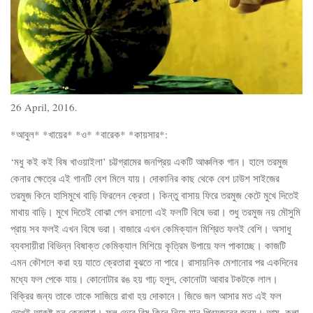
26 April, 2016.
*আবুল* *খায়ের* *ও* *বারেক* *কায়সার*:
‘মধু কই কই বিষ খাওয়াইলা’ চট্টগ্রামের জনপ্রিয় একটি আঞ্চলিক গান। হালে তরমুজ
কেনার ক্ষেত্রে এই গানটি বেশ মিলে যায়। দোকানির কাছ থেকে বেশ ঢাউশ সাইজের
তরমুজ কিনে হাসিমুখে বাড়ি ফিরলেন ক্রেতা। কিন্তু বাসায় ফিরে তরমুজ কেটে মুখে দিতেই
মাথায় বাড়ি। মুখে দিতেই বোঝা গেল রসালো এই ফলটি বিষে ভরা। শুধু তরমুজ নয় মৌসুমি
প্রায় সব ফলই এখন বিষে ভরা। বাজারে এখন কেমিক্যাল মিশ্রিত ফলই বেশি। অসাধু
ব্যবসায়ীরা বিভিন্ন বিষাক্ত কেমিক্যাল মিশিয়ে কৃত্রিম উপায়ে ফল পাকাচ্ছে। কাজটি
এমন কৌশলে করা হয় যাতে ক্রেতারা বুঝতে না পারে। রাসায়নিক মেশানোর পর একদিনের
মধ্যে ফল পেকে যায়। কোনোটার রঙ হয় গাঢ় হলুদ, কোনোটা আবার টকটকে লাল।
বিক্রির জন্য তাকে তাকে সাজিয়ে রাখা হয় দোকানে। জিভে জল আসার মত এই ফল
দেখেই আকৃষ্ট হন ক্রেতারা। ফল ভেবে বিষ কিনে নিয়ে যান প্রিয়জনের জন্য। আম, কলা,