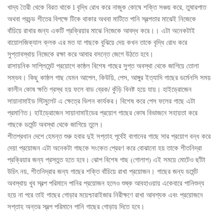
খাদ্য তৈরী থেকে বিরত থাকে l বৃদ্ধি রোধ করে নাজুক কোষে শক্তি সঞ্চয় করে, তুষারপাত
অথবা প্রচন্ড শীতের বিপক্ষে টিকে থাকার অথবা মাটিতে পানি স্বল্পতার মাঝেই নিজেকে
বাঁচিয়ে রাখার জন্য একটি প্রক্রিয়ার মাঝে নিজেকে আবদ্ধ করে।। এটা অনেকটাই
বায়োলজিক্যাল ক্লক এর মত যা গাছকে বুঝিয়ে দেয় কখন তাকে বৃদ্ধি রোধ করে
সুপ্তাবস্থায় নিজেকে রক্ষা করে আবার বসন্তে জেগে উঠতে হবে।
রাসায়নিক সাপ্লিমেন্ট প্রয়োগে কাষ্ঠল বিশেষ গাছের সুপ্ত অবস্থা থেকে জাগিয়ে তোলা
সম্ভব। কিছু কাষ্ঠল গাছ যেমন আপেল, কিউয়ি, পেস, আঙ্গুর ইত্যাদি গাছের ডর্মেনসি সময়
কালীন কোষ ক্ষতি গ্রস্থ হয় ফলে বাড ব্রেক/ কুঁড়ি বিনষ্ট হয়ে যায়। হাইড্রোজেন
সায়ানামাইড স্টিমুলেট এ ক্ষেত্রে ভিশন কার্যকর। বিশেষ করে পেস ফলের গাছে এটা
প্রমাণিত। হাইড্রোজেন সায়ানামাইডের প্রয়োগ গাছের কোষ বিভাজনে সহায়তা করে
গাছকে ডর্মেন্ট অবস্থা থেকে জাগিয়ে তুলে।
শীতপ্রধান দেশে হেমন্ত শুরু হবার দুই সপ্তাহ পূর্বেই বাগানের গাছে সার প্রয়োগ বন্ধ করে
দেয়া প্রয়োজন এটা অনেকটা গাছকে সংকেত প্রেরণ করে বোঝানো হয় তাকে শীতনিদ্রা
প্রক্রিয়ার জন্য প্রস্তুত হতে হবে। ঝোপ বিশেষ গাছ (গোলাপ) এই সময়ে মোটেও ছাঁটা
উচিৎ নয়, শীতনিদ্রার জন্য গাছের শক্তি বাঁচিয়ে রাখা প্রয়োজন। গাছের জন্য ডর্মেন্ট
অবস্থায় খুব স্বল্প পরিমানে পানির প্রয়োজন হলেও শুষ্ক আবহাওয়ায় একেবারে পানিশুন্য
হয়ে না পরে তাই গাছের গোড়ার ময়েশ্চারাইজার নিরীক্ষণে রাখা আবশ্যক এবং প্রয়োজনে
সপ্তাহ অন্তর স্বল্প পরিমানে পানি গাছের গোড়ায় দিতে হবে।