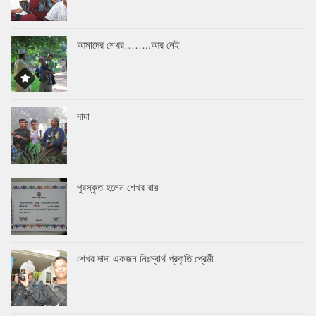
আমাদের শেখর……..আর নেই
দাদা
পুরস্কৃত হলেন শেখর রায়
শেখর দাদা একজন নিঃস্বার্থ প্রকৃতি প্রেমী