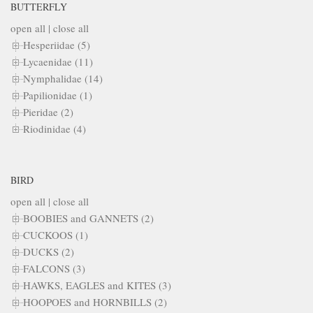
BUTTERFLY
open all
|
close all
Hesperiidae (5)
Lycaenidae (11)
Nymphalidae (14)
Papilionidae (1)
Pieridae (2)
Riodinidae (4)
BIRD
open all
|
close all
BOOBIES and GANNETS (2)
CUCKOOS (1)
DUCKS (2)
FALCONS (3)
HAWKS, EAGLES and KITES (3)
HOOPOES and HORNBILLS (2)