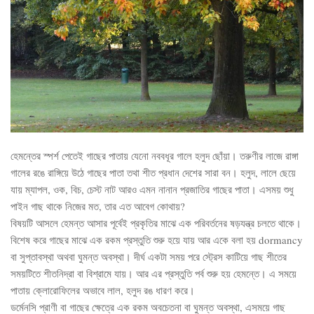
হেমন্তের স্পর্শ পেতেই গাছের পাতায় যেনো নববধূর গালে হলুদ ছোঁয়া। তরুণীর লাজে রাঙ্গা
গালের রঙে রাঙ্গিয়ে উঠে গাছের পাতা তথা শীত প্রধান দেশের সারা বন। হলুদ, লালে ছেয়ে
যায় ম্যাপল, ওক, বিচ, চেস্ট নাট আরও এমন নানান প্রজাতির গাছের পাতা। এসময় শুধু
পাইন গাছ থাকে নিজের মত, তার এত আবেগ কোথায়?
বিষয়টি আসলে হেমন্ত আসার পূর্বেই প্রকৃতির মাঝে এক পরিবর্তনের ষড়যন্ত্র চলতে থাকে।
বিশেষ করে গাছের মাঝে এক রকম প্রস্তুতি শুরু হয়ে যায় আর একে বলা হয় dormancy
বা সুপ্তাবস্থা অথবা ঘুমন্ত অবস্থা। দীর্ঘ একটা সময় পরে স্ট্রেস কাটিয়ে গাছ শীতের
সময়টিতে শীতনিদ্রা বা বিশ্রামে যায়। আর এর প্রস্তুতি পর্ব শুরু হয় হেমন্তে। এ সময়ে
পাতায় ক্লোরোফিলের অভাবে লাল, হলুদ রঙ ধারণ করে।
ডর্মেনসি প্রাণী বা গাছের ক্ষেত্রে এক রকম অবচেতনা বা ঘুমন্ত অবস্থা, এসময়ে গাছ