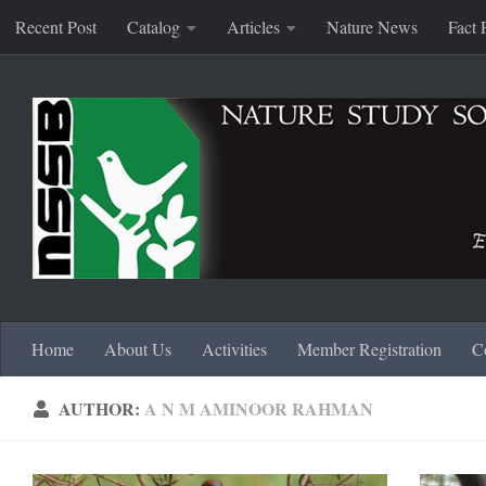
Recent Post
Catalog
Articles
Nature News
Fact 
Skip to content
Home
About Us
Activities
Member Registration
C
AUTHOR:
A N M AMINOOR RAHMAN