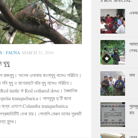
S ROY SPECIAL
একজন
আমাদ
শেখ
S
/
FAUNA
MARCH 31, 2016
 ঘুঘুু
 লাল রাজঘুঘু। অনেক এলাকায় জংলাঘুঘু নামেও পরিচিত।
দাদা
ে শনি ঘুঘু ও বাগেরহাটে মটর ঘুঘু নামেও পরিচিত।
 Red turtle বা Red collared dove। বৈজ্ঞানিক
opelia tranquebarica। লালঘুঘুর দু’টি জানা
র মধ্যে এদেশে Columba tranquebarica
পুরস্
রায়
প্রজাতিটিই দেখা যায়। গোলাপি-মেরুন ডানার পুরুষটি
্ত সুন্দর।
শেখর