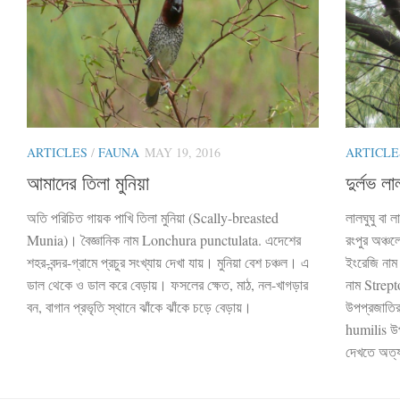
ARTICLES
/
FAUNA
MAY 19, 2016
ARTICLE
আমাদের তিলা মুনিয়া
দুর্লভ লাল
অতি পরিচিত গায়ক পাখি তিলা মুনিয়া (Scally-breasted
লালঘুঘু বা
Munia)। বৈজ্ঞানিক নাম Lonchura punctulata. এদেশের
রংপুর অঞ্চল
শহর-বন্দর-গ্রামে প্রচুর সংখ্যায় দেখা যায়। মুনিয়া বেশ চঞ্চল। এ
ইংরেজি নাম
ডাল থেকে ও ডাল করে বেড়ায়। ফসলের ক্ষেত, মাঠ, নল-খাগড়ার
নাম Strept
বন, বাগান প্রভৃতি স্থানে ঝাঁকে ঝাঁকে চড়ে বেড়ায়।
উপপ্রজাতি
humilis উপ
দেখতে অত্যন