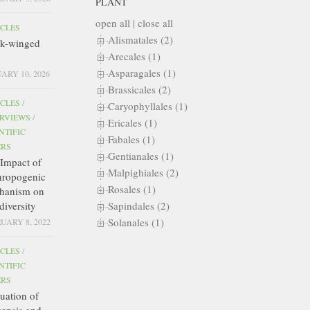
PLANT
open all
|
close all
ICLES
Alismatales (2)
ck-winged
Arecales (1)
Asparagales (1)
ARY 10, 2026
Brassicales (2)
ICLES
/
Caryophyllales (1)
ERVIEWS
/
Ericales (1)
NTIFIC
Fabales (1)
ERS
Gentianales (1)
Impact of
Malpighiales (2)
hropogenic
Rosales (1)
hanism on
diversity
Sapindales (2)
Solanales (1)
UARY 8, 2022
ICLES
/
NTIFIC
ERS
uation of