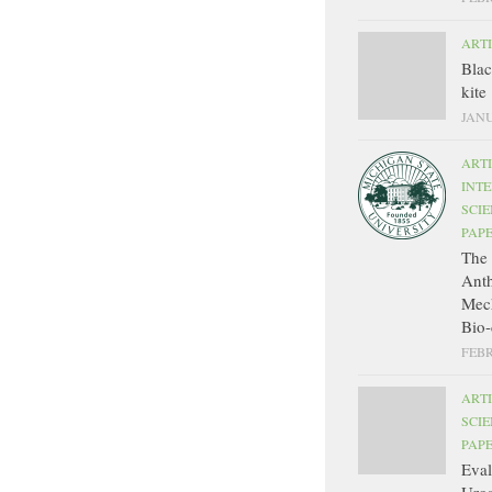
ART
Bla
kite
JANU
ART
INT
SCIE
PAP
The 
Ant
Mec
Bio-
FEBR
ART
SCIE
PAP
Eval