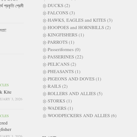
DUCKS (2)
ার্থ প্রকৃতি প্রেমী
FALCONS (3)
HAWKS, EAGLES and KITES (3)
HOOPOES and HORNBILLS (2)
লতা!
KINGFISHERS (1)
PARROTS (1)
Passeriformes (0)
PASSERINES (22)
PELICANS (2)
PHEASANTS (1)
PIGEONS AND DOVES (1)
ICLES
RAILS (2)
k Kite
ROLLERS AND ALLIES (5)
UARY 3, 2026
STORKS (1)
WADERS (1)
WOODPECKERS AND ALLIES (6)
ICLES
ered
fisher
UARY 3, 2026