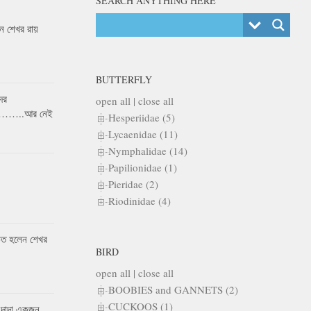
SEARCH ANYTHING HERE
 শেখর রায়
BUTTERFLY
ের
open all
|
close all
র……..আর নেই
Hesperiidae (5)
Lycaenidae (11)
Nymphalidae (14)
Papilionidae (1)
Pieridae (2)
Riodinidae (4)
কৃত হলেন শেখর
BIRD
open all
|
close all
BOOBIES and GANNETS (2)
CUCKOOS (1)
 দাদা একজন