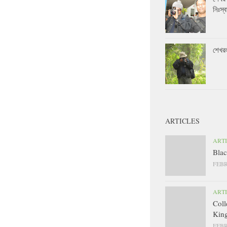
নিঃস্ব
শেখর
ARTICLES
ART
Blac
FEBR
ART
Coll
King
FEBR