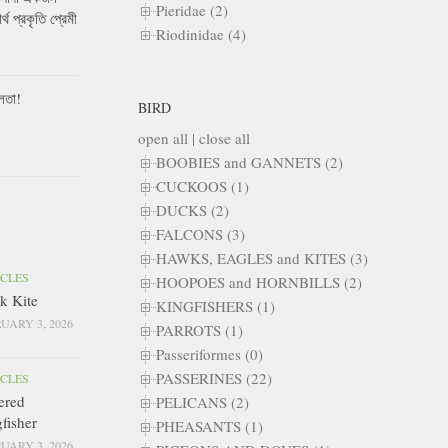
Pieridae (2)
ার্থ প্রকৃতি প্রেমী
Riodinidae (4)
লতা!
BIRD
open all
|
close all
BOOBIES and GANNETS (2)
CUCKOOS (1)
DUCKS (2)
FALCONS (3)
HAWKS, EAGLES and KITES (3)
ICLES
HOOPOES and HORNBILLS (2)
k Kite
KINGFISHERS (1)
UARY 3, 2026
PARROTS (1)
Passeriformes (0)
PASSERINES (22)
ICLES
ered
PELICANS (2)
fisher
PHEASANTS (1)
UARY 3, 2026