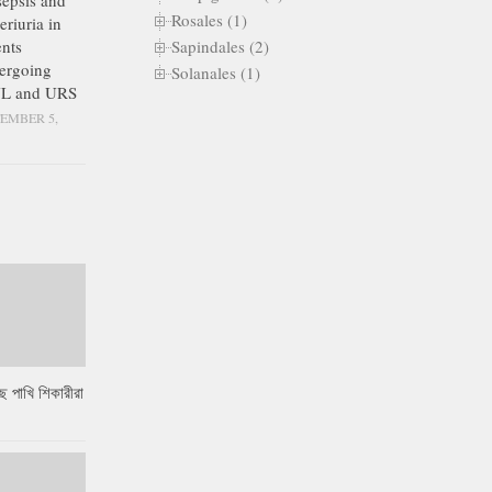
epsis and
Rosales (1)
eriuria in
Sapindales (2)
ents
ergoing
Solanales (1)
L and URS
EMBER 5,
ে পাখি শিকারীরা