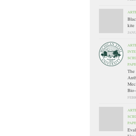
ART
Bla
kite
JANU
ART
INT
SCIE
PAP
The 
Ant
Mec
Bio-
FEBR
ART
SCIE
PAP
Eval