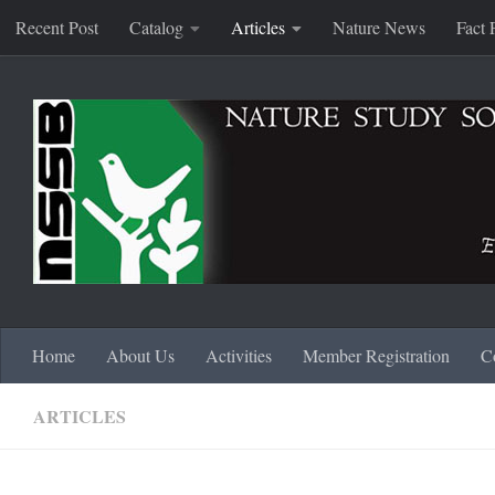
Recent Post
Catalog
Articles
Nature News
Fact 
Skip to content
Home
About Us
Activities
Member Registration
C
ARTICLES