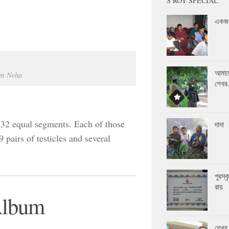
S ROY SPECIAL
একজন
আমাদ
im Neha
শেখ
o 32 equal segments. Each of those
দাদা
pairs of testicles and several
পুরস্
রায়
Album
শেখর