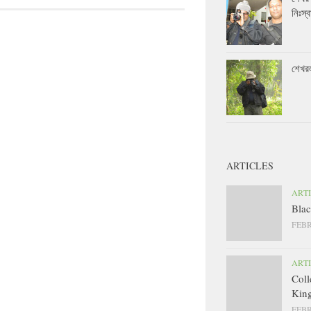
নিঃস্ব
শেখর
ARTICLES
ART
Blac
FEBR
ART
Coll
King
FEBR