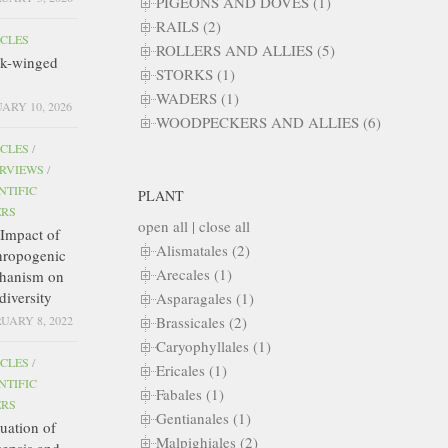
PIGEONS AND DOVES (1)
RAILS (2)
ICLES
ROLLERS AND ALLIES (5)
ck-winged
STORKS (1)
WADERS (1)
ARY 10, 2026
WOODPECKERS AND ALLIES (6)
ICLES
/
ERVIEWS
/
NTIFIC
PLANT
ERS
open all
|
close all
Impact of
Alismatales (2)
hropogenic
Arecales (1)
hanism on
diversity
Asparagales (1)
Brassicales (2)
UARY 8, 2022
Caryophyllales (1)
ICLES
/
Ericales (1)
NTIFIC
Fabales (1)
ERS
Gentianales (1)
uation of
Malpighiales (2)