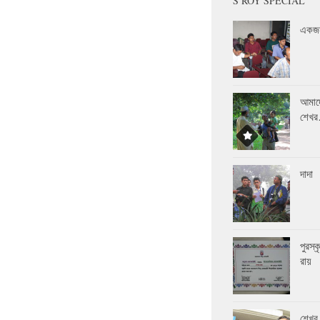
S ROY SPECIAL
একজন
আমাদ
শেখ
দাদা
পুরস্
রায়
শেখর