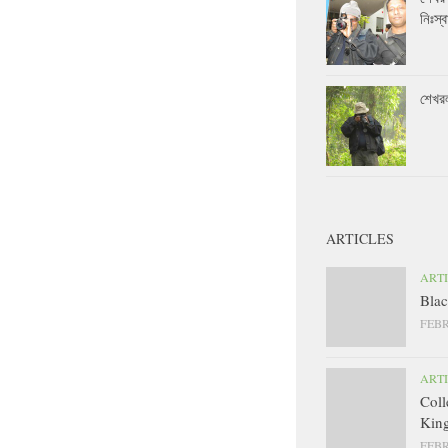
নিঃস্ব
শেখর
ARTICLES
ART
Blac
FEBR
ART
Coll
King
FEBR