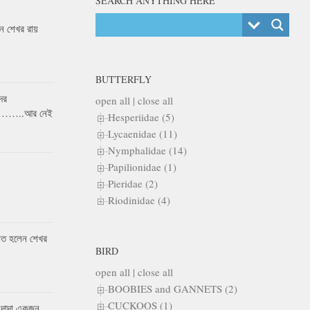
SEARCH ANYTHING HERE
 শেখর রায়
BUTTERFLY
ের
open all
|
close all
র……..আর নেই
Hesperiidae (5)
Lycaenidae (11)
Nymphalidae (14)
Papilionidae (1)
Pieridae (2)
Riodinidae (4)
কৃত হলেন শেখর
BIRD
open all
|
close all
BOOBIES and GANNETS (2)
CUCKOOS (1)
 দাদা একজন