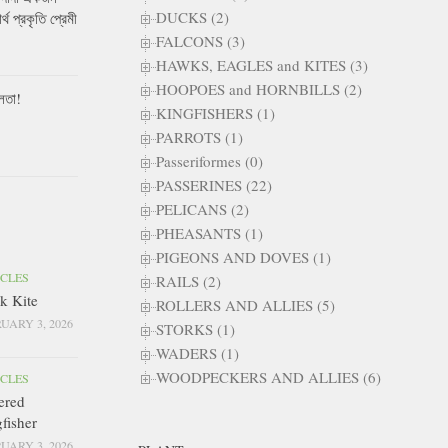
DUCKS (2)
ার্থ প্রকৃতি প্রেমী
FALCONS (3)
HAWKS, EAGLES and KITES (3)
HOOPOES and HORNBILLS (2)
লতা!
KINGFISHERS (1)
PARROTS (1)
Passeriformes (0)
PASSERINES (22)
PELICANS (2)
PHEASANTS (1)
PIGEONS AND DOVES (1)
ICLES
RAILS (2)
k Kite
ROLLERS AND ALLIES (5)
UARY 3, 2026
STORKS (1)
WADERS (1)
WOODPECKERS AND ALLIES (6)
ICLES
ered
fisher
UARY 3, 2026