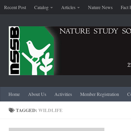
Recent Post
Catalog
Articles
Nature News
Fact 
Skip to content
Home
About Us
Activities
Member Registration
C
TAGGED:
WILDLIFE