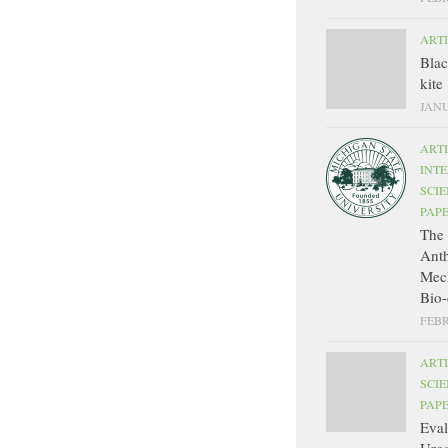
ART
Bla
kite
JANU
ART
INT
SCIE
PAP
The 
Ant
Mec
Bio-
FEBR
ART
SCIE
PAP
Eval