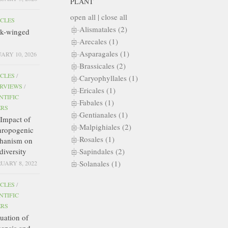
PLANT
open all
|
close all
ICLES
Alismatales (2)
ck-winged
Arecales (1)
Asparagales (1)
ARY 10, 2026
Brassicales (2)
ICLES
/
Caryophyllales (1)
ERVIEWS
/
Ericales (1)
NTIFIC
Fabales (1)
ERS
Gentianales (1)
Impact of
Malpighiales (2)
hropogenic
Rosales (1)
hanism on
diversity
Sapindales (2)
Solanales (1)
UARY 8, 2022
ICLES
/
NTIFIC
ERS
uation of