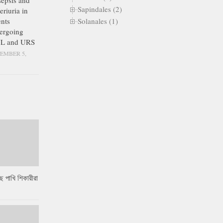
epsis and
Sapindales (2)
eriuria in
Solanales (1)
ents
ergoing
L and URS
EMBER 5,
ে পাখি শিকারীরা