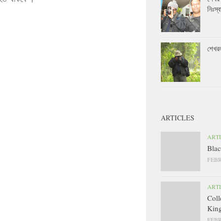
নিঃস্ব
শেখর
ARTICLES
ART
Blac
FEBR
ART
Coll
King
FEBR