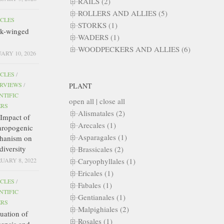
RAILS (2)
ROLLERS AND ALLIES (5)
ICLES
STORKS (1)
ck-winged
WADERS (1)
WOODPECKERS AND ALLIES (6)
ARY 10, 2026
ICLES
/
ERVIEWS
/
PLANT
NTIFIC
open all
|
close all
ERS
Alismatales (2)
Impact of
Arecales (1)
hropogenic
Asparagales (1)
hanism on
diversity
Brassicales (2)
Caryophyllales (1)
UARY 8, 2022
Ericales (1)
ICLES
/
Fabales (1)
NTIFIC
Gentianales (1)
ERS
Malpighiales (2)
uation of
Rosales (1)