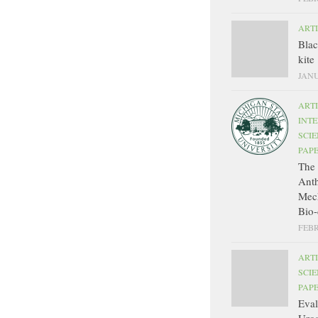
ART
Bla
kite
JANU
ART
INT
SCIE
PAP
The 
Ant
Mec
Bio-
FEBR
ART
SCIE
PAP
Eval