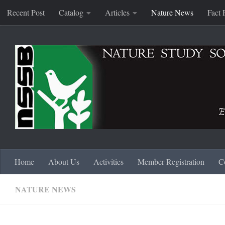
Recent Post
Catalog
Articles
Nature News
Fact 
Skip to content
Home
About Us
Activities
Member Registration
C
NATURE NEWS