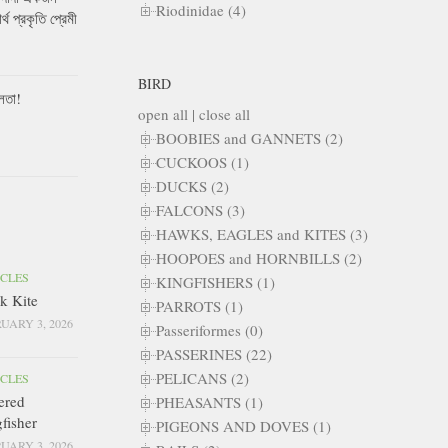
Riodinidae (4)
ার্থ প্রকৃতি প্রেমী
BIRD
লতা!
open all
|
close all
BOOBIES and GANNETS (2)
CUCKOOS (1)
DUCKS (2)
FALCONS (3)
HAWKS, EAGLES and KITES (3)
HOOPOES and HORNBILLS (2)
ICLES
KINGFISHERS (1)
k Kite
PARROTS (1)
UARY 3, 2026
Passeriformes (0)
PASSERINES (22)
PELICANS (2)
ICLES
ered
PHEASANTS (1)
fisher
PIGEONS AND DOVES (1)
UARY 3, 2026