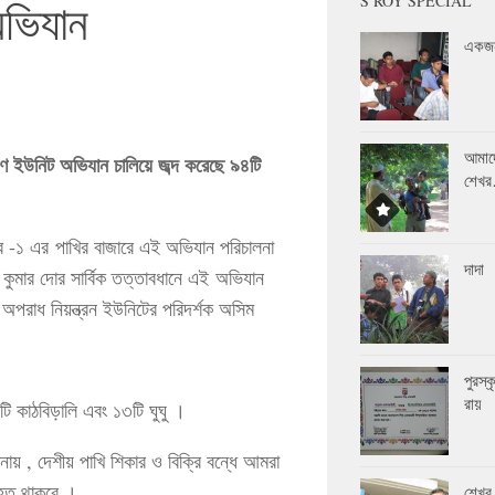
S ROY SPECIAL
অভিযান
একজন
আমাদ
্রণ ইউনিট অভিযান চালিয়ে জব্দ করেছে ৯৪টি
শেখ
ুর -১ এর পাখির বাজারে এই অভিযান পরিচালনা
দাদা
 কুমার দোর সার্বিক তত্তাবধানে এই অভিযান
পরাধ নিয়ন্ত্রন ইউনিটের পরিদর্শক অসিম
পুরস্
রায়
টি কাঠবিড়ালি এবং ১৩টি ঘুঘু ।
নায় , দেশীয় পাখি শিকার ও বিক্রি বন্ধে আমরা
াহত থাকবে ।
শেখর