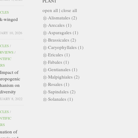
PLANT
open all
|
close all
ICLES
Alismatales (2)
ck-winged
Arecales (1)
Asparagales (1)
ARY 10, 2026
Brassicales (2)
ICLES
/
Caryophyllales (1)
ERVIEWS
/
Ericales (1)
NTIFIC
Fabales (1)
ERS
Gentianales (1)
Impact of
Malpighiales (2)
hropogenic
Rosales (1)
hanism on
diversity
Sapindales (2)
Solanales (1)
UARY 8, 2022
ICLES
/
NTIFIC
ERS
uation of