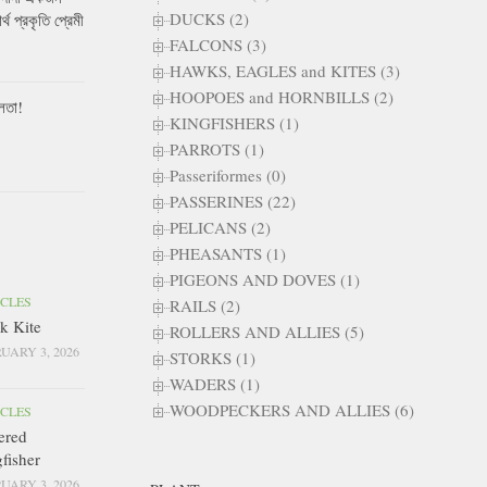
DUCKS (2)
ার্থ প্রকৃতি প্রেমী
FALCONS (3)
HAWKS, EAGLES and KITES (3)
HOOPOES and HORNBILLS (2)
লতা!
KINGFISHERS (1)
PARROTS (1)
Passeriformes (0)
PASSERINES (22)
PELICANS (2)
PHEASANTS (1)
PIGEONS AND DOVES (1)
ICLES
RAILS (2)
k Kite
ROLLERS AND ALLIES (5)
UARY 3, 2026
STORKS (1)
WADERS (1)
WOODPECKERS AND ALLIES (6)
ICLES
ered
fisher
UARY 3, 2026