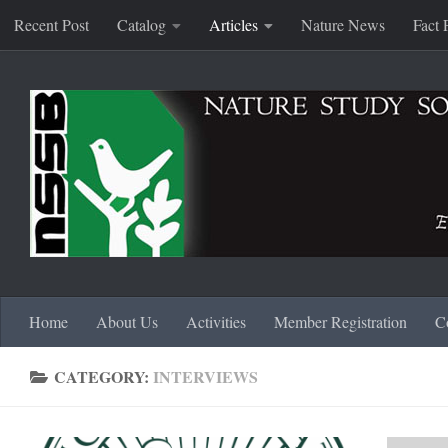
Recent Post
Catalog
Articles
Nature News
Fact 
Skip to content
Home
About Us
Activities
Member Registration
C
CATEGORY:
INTERVIEWS