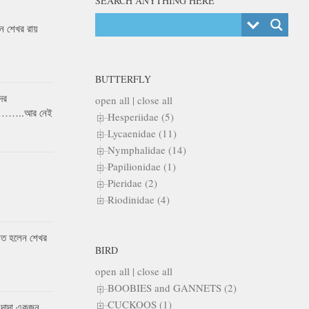
SEARCH ANYTHING HERE
 শেখর রায়
BUTTERFLY
ের
open all
|
close all
র……..আর নেই
Hesperiidae (5)
Lycaenidae (11)
Nymphalidae (14)
Papilionidae (1)
Pieridae (2)
Riodinidae (4)
কৃত হলেন শেখর
BIRD
open all
|
close all
BOOBIES and GANNETS (2)
CUCKOOS (1)
 দাদা একজন