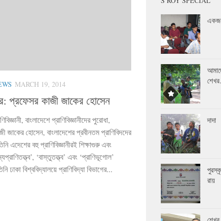
S ROY SPECIAL
একজন
আমাদ
শেখ
EWS
MARCH 19, 2014
কার: প্রফেসর কাজী জাকের হোসেন
াণিবিজ্ঞানী, বাংলাদেশে প্রাণিবিজ্ঞানীদের পুরোধা,
দাদা
জী জাকের হোসেন, বাংলাদেশের প্রবীনতম প্রাণিবিদদের
ি এদেশের বহু প্রাণিবিজ্ঞানীরই শিক্ষাগুরু এবং
যপ্রাণিতত্ত্ব’, ‘বাস্তুতত্ত্ব’ এবং ‘প্রাণিভূগোল’
নি ঢাকা বিশ্ববিদ্যালয়ে প্রাণিবিদ্যা বিভাগের...
পুরস্
রায়
শেখর