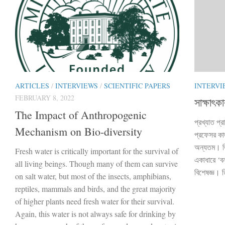
INTERVI
ARTICLES
/
INTERVIEWS
/
SCIENTIFIC PAPERS
FEBRUARY 8, 2022
সাক্ষাৎ
The Impact of Anthropogenic
প্রখ্যাত প্র
Mechanism on Bio-diversity
প্রফেসর কা
অন্যতম। তিন
Fresh water is critically important for the survival of
একাধারে ‘বন্
all living beings. Though many of them can survive
বিশেষজ্ঞ। তি
on salt water, but most of the insects, amphibians,
reptiles, mammals and birds, and the great majority
of higher plants need fresh water for their survival.
Again, this water is not always safe for drinking by