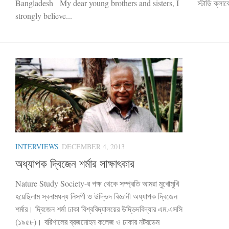
Bangladesh My dear young brothers and sisters, I
স্টাডি ক্লা
strongly believe...
INTERVIEWS
DECEMBER 4, 2013
অধ্যাপক দ্বিজেন শর্মার সাক্ষাৎকার
Nature Study ‍Society-র পক্ষ থেকে সম্প্রতি আমরা মুখোমুখি
হয়েছিলাম স্বনামধন্য নিসর্গী ও উদ্ভিদ বিজ্ঞানী অধ্যাপক দ্বিজেন
শর্মার। দ্বিজেন শর্মা ঢাকা বিশ্ববিদ্যালয়ের উদ্ভিদবিদ্যার এম.এসসি
(১৯৫৮)। বরিশালের ব্রজমোহন কলেজ ও ঢাকার নটরডেম