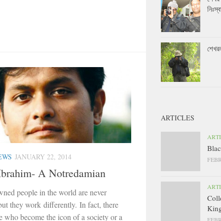
নিঃস্ব
শেখর
ARTICLES
ART
Blac
EWS
JANUARY 22, 2014
FEBR
Ibrahim- A Notredamian
ART
ned people in the world are never
Coll
but they work differently. In fact, there
King
e who become the icon of a society or a
FEBR