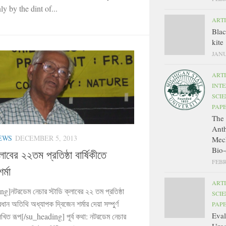
y by the dint of...
ART
Bla
kite
JANU
ART
INT
SCIE
PAP
The 
Ant
EWS
DECEMBER 5, 2013
Mec
Bio-
লাবের ২২তম প্রতিষ্ঠা বার্ষিকীতে
FEBR
র্মা
ART
g]নটরডেম নেচার স্টাডি ক্লাবের ২২ তম প্রতিষ্ঠা
SCIE
্রধান অতিথি অধ্যাপক দ্বিজেন শর্মার দেয়া সম্পুর্ণ
PAP
Eval
লিখিত রূপ[/su_heading] পূর্ব কথা: নটরডেম নেচার