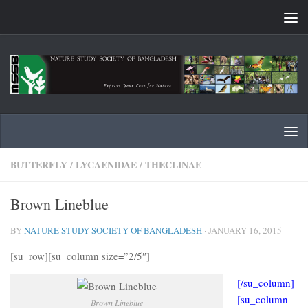
Skip to content
BUTTERFLY
/
LYCAENIDAE
/
THECLINAE
Brown Lineblue
BY
NATURE STUDY SOCIETY OF BANGLADESH
·
JANUARY 16, 2015
[su_row][su_column size=”2/5″]
[/su_column]
[su_column
Brown Lineblue