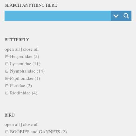
SEARCH ANYTHING HERE
BUTTERFLY
open all
|
close all
Hesperiidae (5)
Lycaenidae (11)
Nymphalidae (14)
Papilionidae (1)
Pieridae (2)
Riodinidae (4)
BIRD
open all
|
close all
BOOBIES and GANNETS (2)