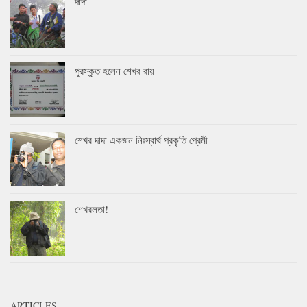
দাদা
পুরস্কৃত হলেন শেখর রায়
শেখর দাদা একজন নিঃস্বার্থ প্রকৃতি প্রেমী
শেখরলতা!
ARTICLES