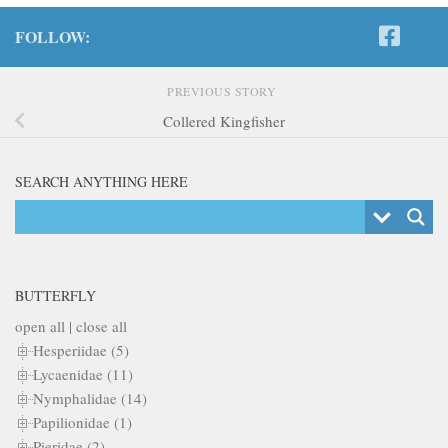
FOLLOW:
PREVIOUS STORY
Collered Kingfisher
SEARCH ANYTHING HERE
BUTTERFLY
open all
|
close all
Hesperiidae (5)
Lycaenidae (11)
Nymphalidae (14)
Papilionidae (1)
Pieridae (2)