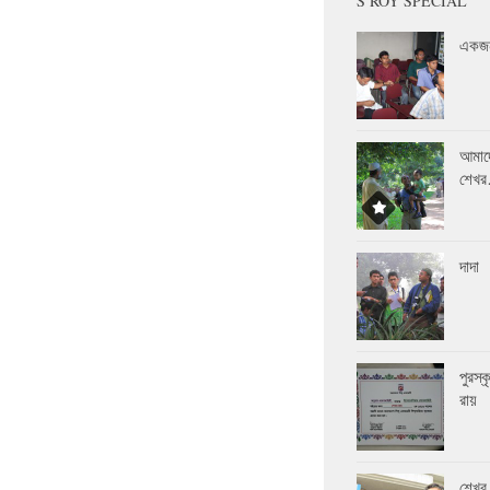
S ROY SPECIAL
একজন
আমাদ
শেখ
দাদা
পুরস্
রায়
শেখর