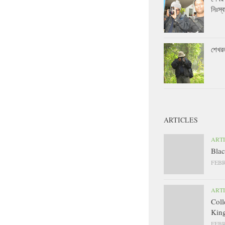
নিঃস্ব
শেখর
ARTICLES
ART
Blac
FEBR
ART
Coll
King
FEBR