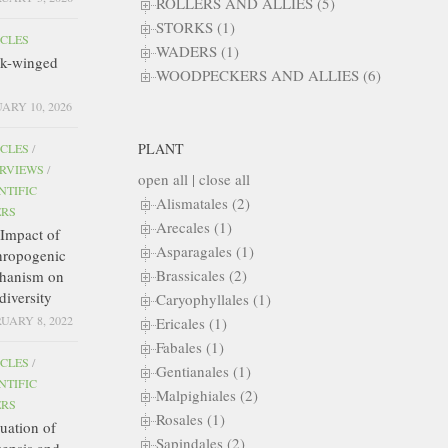
ROLLERS AND ALLIES (5)
STORKS (1)
ICLES
WADERS (1)
ck-winged
WOODPECKERS AND ALLIES (6)
ARY 10, 2026
PLANT
ICLES
/
ERVIEWS
/
open all
|
close all
NTIFIC
Alismatales (2)
ERS
Arecales (1)
Impact of
Asparagales (1)
hropogenic
Brassicales (2)
hanism on
diversity
Caryophyllales (1)
UARY 8, 2022
Ericales (1)
Fabales (1)
ICLES
/
Gentianales (1)
NTIFIC
Malpighiales (2)
ERS
Rosales (1)
uation of
Sapindales (2)