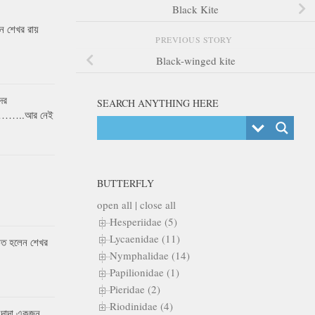
Black Kite
 শেখর রায়
PREVIOUS STORY
Black-winged kite
ের
SEARCH ANYTHING HERE
র……..আর নেই
BUTTERFLY
open all
|
close all
Hesperiidae (5)
Lycaenidae (11)
কৃত হলেন শেখর
Nymphalidae (14)
Papilionidae (1)
Pieridae (2)
Riodinidae (4)
 দাদা একজন