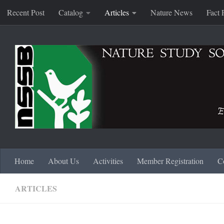
Recent Post
Catalog
Articles
Nature News
Fact 
Skip to content
Home
About Us
Activities
Member Registration
C
ARTICLES