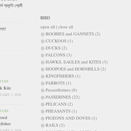
ার্থ প্রকৃতি প্রেমী
BIRD
open all
|
close all
লতা!
BOOBIES and GANNETS (2)
CUCKOOS (1)
DUCKS (2)
FALCONS (3)
HAWKS, EAGLES and KITES (3)
HOOPOES and HORNBILLS (2)
KINGFISHERS (1)
ICLES
PARROTS (1)
k Kite
Passeriformes (0)
UARY 3, 2026
PASSERINES (22)
PELICANS (2)
PHEASANTS (1)
ICLES
ered
PIGEONS AND DOVES (1)
fisher
RAILS (2)
UARY 3, 2026