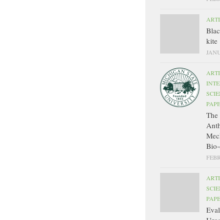
ART
Bla
kite
JANU
ART
INT
SCIE
PAP
The 
Ant
Mec
Bio-
FEBR
ART
SCIE
PAP
Eval