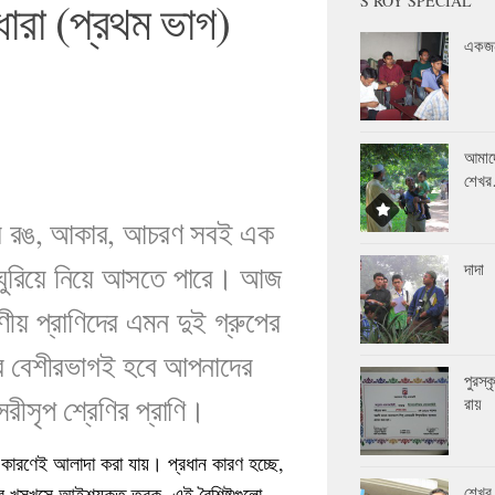
S ROY SPECIAL
ধারা (প্রথম ভাগ)
একজন
আমাদ
শেখ
 ধরণের রঙ, আকার, আচরণ সবই এক
ে ঘুরিয়ে নিয়ে আসতে পারে। আজ
দাদা
য় প্রাণিদের এমন দুই গ্রুপের
যার বেশীরভাগই হবে আপনাদের
পুরস্
ীসৃপ শ্রেণির প্রাণি।
রায়
 কারণেই আলাদা করা যায়। প্রধান কারণ হচ্ছে,
দের খসখসে আইশযুক্ত ত্বক, এই বৈশিষ্টগুলো
শেখর