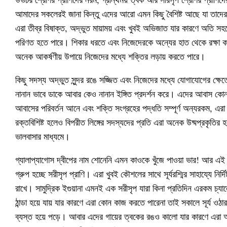
আমাদের সকলেরই জানা কিন্তু এদের আরো এমন কিছু বৈশিষ্ট আছে যা তাদেরক
এরা তীব্র বিষাক্ত, অদ্ভুত মায়াময় এবং খুবই অভিজাত যার কারণে অতি সহজেই
পরিণত হতে পারে। শিকার ধরতে এবং নিজেদেরকে অন্যের হাত থেকে রক্ষা কর
অনেক আকর্ষণীয় উপায়ে নিজেদের মধ্যে শক্তির লড়ায় করতে পারে।
কিছু সদস্য অদ্ভুত সুন্দর রঙে সজ্জিত এবং নিজেদের মধ্যে যোগাযোগের ক্ষে
নানান ভাবে ডাকে আবার কেও নানান ইঙ্গিত প্রদর্শন করে। এদের আবাস কোন নির
আবাসের পরিবর্তন আনে এবং শক্তি সংগ্রহের পদ্ধতি সম্পূর্ণ অন্যরকম, এরা স
রক্তবিশিষ্ট হলেও বিপরীত লিঙ্গের সদস্যদের প্রতি এরা অনেক উষ্মপ্রকৃতির হয়
ভালবাসার মাধ্যমে।
গ্যালাপ্যাগোস দ্বীপের নাম শোনেনি এমন কাওকে খুঁজে পাওয়া ভার! আর এই দ
গ্রুপ হচ্ছে সরীসৃপ প্রাণি। এরা খুবই কৌশলের সাথে সূর্যরশ্মির সাহায্যে নির
রাখে। সামুদ্রিক ইগুয়ানা এমনই এক সরীসৃপ যারা কিনা প্রতিদিন এরকম চ্যাল
ঠান্ডা হয়ে যায় যার কারণে এরা কোন কাজ করতে পারেনা তাই সকালে সূর্য ও
ব্যস্ত হয়ে পড়ে। আবার এদের গায়ের ত্বকের রঙও কালো যার কারণে এরা অ