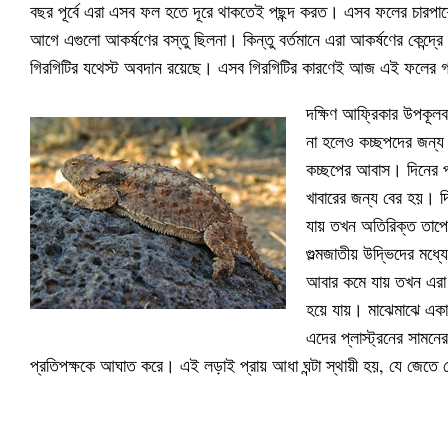
বছর পূর্বে এরা এসব ফল হতে দূরে থাকতেই পছন্দ করত। এসব ফলের চারপা
আগে এগুলো আকর্ষণের বস্তু ছিলনা। কিন্তু বর্তমানে এরা আকর্ষণের কেন্দ্
গিরগিটির যথেস্ট অবদান রয়েছে। এসব গিরগিটির কারণেই আজ এই ফলের 
দক্ষিণ আফ্রিকার উপকূলবর
না হলেও কচ্ছপদের জন্য 
কচ্ছপের আবাস। দিনের প
খাবারের জন্য বের হয়। দ
যায় তখন অতিরিক্ত তাপে
গুল্মজাতীয় উদ্ভিদের মধ
আবার কমে যায় তখন এরা 
হয়ে যায়। মাঝেমাঝে একাধ
এদের প্লাস্ট্রনের সামনে
প্রতিপক্ষকে আঘাত করে। এই লড়াই প্রায় আধা ঘন্টা স্থায়ী হয়, যে জেতে স