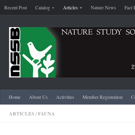
Recent Post
Catalog
Articles
Nature News
Fact 
Skip to content
Home
About Us
Activities
Member Registration
C
ARTICLES
/
FAUNA