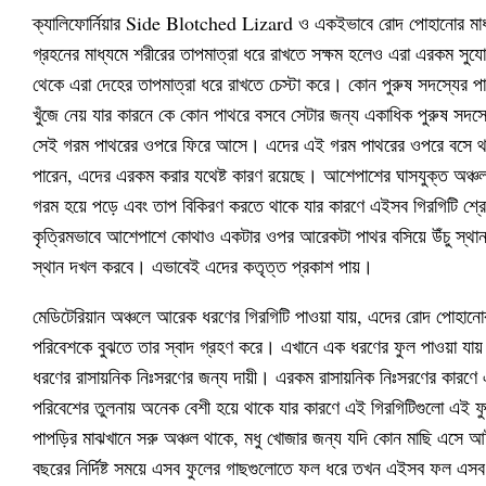
ক্যালিফোর্নিয়ার Side Blotched Lizard ও একইভাবে রোদ পোহানোর মাধ্
গ্রহনের মাধ্যমে শরীরের তাপমাত্রা ধরে রাখতে সক্ষম হলেও এরা এরকম সু
থেকে এরা দেহের তাপমাত্রা ধরে রাখতে চেস্টা করে। কোন পুরুষ সদস্যের পাথ
খুঁজে নেয় যার কারনে কে কোন পাথরে বসবে সেটার জন্য একাধিক পুরুষ সদস
সেই গরম পাথরের ওপরে ফিরে আসে। এদের এই গরম পাথরের ওপরে বসে থা
পারেন, এদের এরকম করার যথেষ্ট কারণ রয়েছে। আশেপাশের ঘাসযুক্ত অঞ্চ
গরম হয়ে পড়ে এবং তাপ বিকিরণ করতে থাকে যার কারণে এইসব গিরগিটি শ্রেণ
কৃত্রিমভাবে আশেপাশে কোথাও একটার ওপর আরেকটা পাথর বসিয়ে উঁচু স্থান
স্থান দখল করবে। এভাবেই এদের কতৃত্ত প্রকাশ পায়।
মেডিটেরিয়ান অঞ্চলে আরেক ধরণের গিরগিটি পাওয়া যায়, এদের রোদ পোহা
পরিবেশকে বুঝতে তার স্বাদ গ্রহণ করে। এখানে এক ধরণের ফুল পাওয়া য
ধরণের রাসায়নিক নিঃসরণের জন্য দায়ী। এরকম রাসায়নিক নিঃসরণের কারণে 
পরিবেশের তুলনায় অনেক বেশী হয়ে থাকে যার কারণে এই গিরগিটিগুলো এই 
পাপড়ির মাঝখানে সরু অঞ্চল থাকে, মধু খোজার জন্য যদি কোন মাছি এসে 
বছরের নির্দিষ্ট সময়ে এসব ফুলের গাছগুলোতে ফল ধরে তখন এইসব ফল এসব প