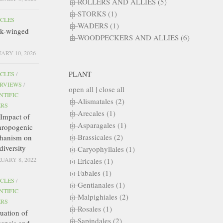
ROLLERS AND ALLIES (5)
STORKS (1)
ICLES
WADERS (1)
ck-winged
WOODPECKERS AND ALLIES (6)
ARY 10, 2026
PLANT
ICLES
/
ERVIEWS
/
open all
|
close all
NTIFIC
Alismatales (2)
ERS
Arecales (1)
Impact of
Asparagales (1)
hropogenic
Brassicales (2)
hanism on
diversity
Caryophyllales (1)
UARY 8, 2022
Ericales (1)
Fabales (1)
ICLES
/
Gentianales (1)
NTIFIC
Malpighiales (2)
ERS
Rosales (1)
uation of
Sapindales (2)