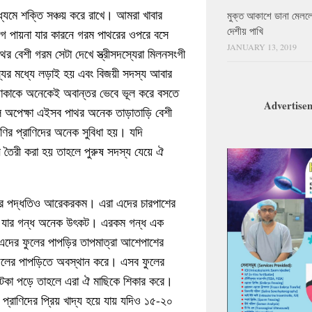
যমে শক্তি সঞ্চয় করে রাখে। আমরা খাবার
মুক্ত আকাশে ডানা মেলল
দেশীয় পাখি
যোগ পায়না যার কারনে গরম পাথরের ওপরে বসে
JANUARY 13, 2019
র বেশী গরম সেটা দেখে স্ত্রীসদস্যেরা মিলনসংগী
্যের মধ্যে লড়াই হয় এবং বিজয়ী সদস্য আবার
কাকে অনেকেই অবান্তর ভেবে ভূল করে বসতে
Advertise
ল অপেক্ষা এইসব পাথর অনেক তাড়াতাড়ি বেশী
ির প্রাণিদের অনেক সুবিধা হয়। যদি
 তৈরী করা হয় তাহলে পুরুষ সদস্য যেয়ে ঐ
নোর পদ্ধতিও আরেকরকম। এরা এদের চারপাশের
ায় যার গন্ধ অনেক উৎকট। এরকম গন্ধ এক
এদের ফুলের পাপড়ির তাপমাত্রা আশেপাশের
ফুলের পাপড়িতে অবস্থান করে। এসব ফুলের
আটকা পড়ে তাহলে এরা ঐ মাছিকে শিকার করে।
্রাণিদের প্রিয় খাদ্য হয়ে যায় যদিও ১৫-২০