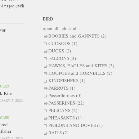
ার্থ প্রকৃতি প্রেমী
BIRD
open all
|
close all
লতা!
BOOBIES and GANNETS (2)
CUCKOOS (1)
DUCKS (2)
FALCONS (3)
HAWKS, EAGLES and KITES (3)
HOOPOES and HORNBILLS (2)
KINGFISHERS (1)
ICLES
PARROTS (1)
k Kite
Passeriformes (0)
UARY 3, 2026
PASSERINES (22)
PELICANS (2)
PHEASANTS (1)
ICLES
ered
PIGEONS AND DOVES (1)
fisher
RAILS (2)
UARY 3, 2026