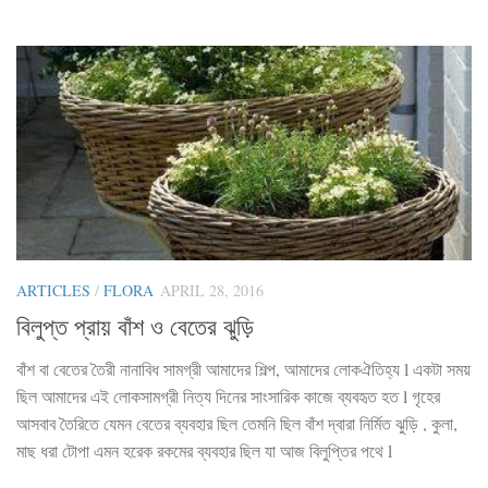
ARTICLES
/
FLORA
APRIL 28, 2016
বিলুপ্ত প্রায় বাঁশ ও বেতের ঝুড়ি
বাঁশ বা বেতের তৈরী নানাবিধ সামগ্রী আমাদের শিল্প, আমাদের লোকঐতিহ্য l একটা সময়
ছিল আমাদের এই লোকসামগ্রী নিত্য দিনের সাংসারিক কাজে ব্যবহৃত হত l গৃহের
আসবাব তৈরিতে যেমন বেতের ব্যবহার ছিল তেমনি ছিল বাঁশ দ্বারা নির্মিত ঝুড়ি , কুলা,
মাছ ধরা টোপা এমন হরেক রকমের ব্যবহার ছিল যা আজ বিলুপ্তির পথে l