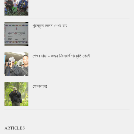
পুরস্কৃত হলেন শেখর রায়
শেখর দাদা একজন নিঃস্বার্থ প্রকৃতি প্রেমী
শেখরলতা!
ARTICLES