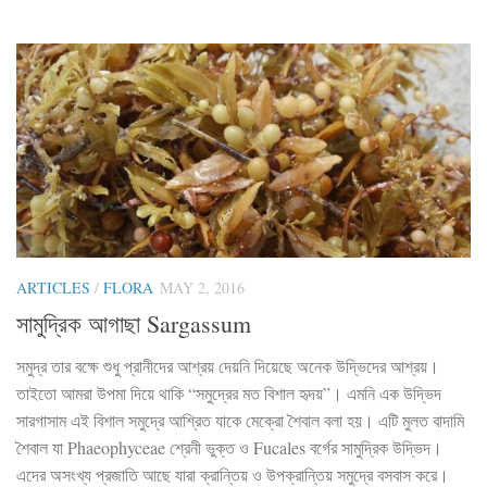
ARTICLES
/
FLORA
MAY 2, 2016
সামুদ্রিক আগাছা Sargassum
সমুদ্র তার বক্ষে শুধু প্রানীদের আশ্রয় দেয়নি দিয়েছে অনেক উদ্ভিদের আশ্রয়।
তাইতো আমরা উপমা দিয়ে থাকি “সমুদ্রের মত বিশাল হৃদয়”। এমনি এক উদ্ভিদ
সারগাসাম এই বিশাল সমুদ্রে আশ্রিত যাকে মেক্রো শৈবাল বলা হয়। এটি মুলত বাদামি
শৈবাল যা Phaeophyceae শ্রেনী ভুক্ত ও Fucales বর্গের সামুদ্রিক উদ্ভিদ।
এদের অসংখ্য প্রজাতি আছে যারা ক্রান্তিয় ও উপক্রান্তিয় সমুদ্রে বসবাস করে।