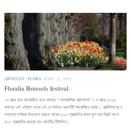
ARTICLES
/
FLORA
APRIL 22, 2016
Floralia Brussels festival
১৩ বছর ধরে আয়োজিত হয়ে আসছে “ফ্লোরালিয়া ব্রাসেলস”। এ বছর ২০১৬
বসন্তে ৬ই এপ্রিল থেকে ৬ই মে পর্যন্ত প্রদর্শনী আয়োজিত হচ্ছে। এক্সিবিশনের ৪
সপ্তাহে দর্শকরা উপভোগ করতে পারেন ৫০০ প্রজাতির বালব ফুল যার বিরাট অংশ
৪০০ প্রজাতির রয়েছে মন মোহনীয় টিউলিপ।