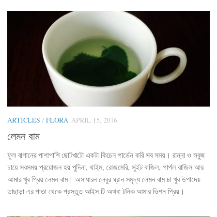
ARTICLES
/
FLORA
APRIL 15, 2016
লেমন বাম
ফুল বাগানের পাশাপাশি ছোটখাটো একটা কিচেন গার্ডেন করি সব সময়। রান্না ও সবুজ
চায়ে সবসময় প্রয়োজন হয় পুদিনা, থাইম, রোজমেরি, সুইট বাজিল, পার্পল বাজিল আর
আমার খুব প্রিয় লেমন বাম। অসাধারন লেবুর ঘ্রান সমৃদ্ধ লেমন বাম চা খুব উপাদেয়
তাছাড়া এর পাতা থেকে প্রস্তুত আইস টি অথবা টনিক আমার ভিশন প্রিয়।