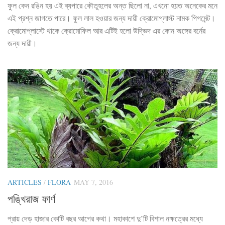
ফুল কেন রঙিন হয় এই ব্যপারে কৌতুহলের অন্ত ছিলো না, এখনো হয়ত অনেকের মনে
এই প্রশ্ন জাগতে পারে। ফুল লাল হওয়ার জন্য দায়ী ক্রোমোপ্লাস্ট নামক পিগমেন্ট।
ক্রোমোপ্লাস্টে থাকে ক্রোমোফিল আর এটিই হলো উদ্ভিদ এর কোন অঙ্গের বর্নের
জন্য দায়ী।
ARTICLES
/
FLORA
MAY 7, 2016
পঙ্খিরাজ ফার্ণ
প্রায় দেড় হাজার কোটি বছর আগের কথা। মহাকাশে দু’টি বিশাল নক্ষত্রের মধ্যে