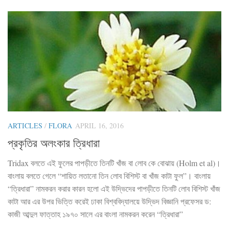
ARTICLES
/
FLORA
APRIL 16, 2016
প্রকৃতির অলংকার ত্রিধারা
Tridax বলতে এই ফুলের পাপড়ীতে তিনটি খাঁজ বা লোব কে বোঝায় (Holm et al)।
বাংলায় বলতে গেলে “শায়িত লতানো তিন লোব বিশিস্ট বা খাঁজ কাটা ফুল”। বাংলায়
“ত্রিধারা” নামকরন করার কারন হলো এই উদ্ভিদের পাপড়ীতে তিনটি লোব বিশিস্ট খাঁজ
কাটা আর এর উপর ভিত্তি করেই ঢাকা বিশ্ববিদ্যালয়ে উদ্ভিদ বিজ্ঞানি প্রফেসর ড:
কাজী আব্দুল ফাত্তাহ ১৯৭০ সালে এর বাংলা নামকরন করেন “ত্রিধারা”