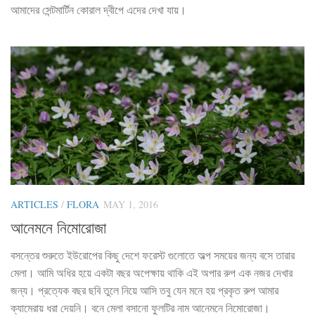
আমাদের সেন্টমার্টিন কোরাল দ্বীপে এদের দেখা যায়।
ARTICLES
/
FLORA
MAY 1, 2016
আনেমনে নিমোরোজা
বসন্তের শুরুতে ইউরোপের কিছু দেশে ফরেস্ট গুলোতে অল্প সময়ের জন্য বসে তারার
মেলা। আমি অধির হয়ে একটা বছর অপেক্ষায় থাকি এই অপার রুপ এক নজর দেখার
জন্য। প্রত্যেক বছর ছবি তুলে নিয়ে আসি তবু যেন মনে হয় প্রকৃত রুপ আমার
ক্যামেরায় ধরা দেয়নি। বনে মেলা বসানো ফুলটির নাম আনেমনে নিমোরোজা।