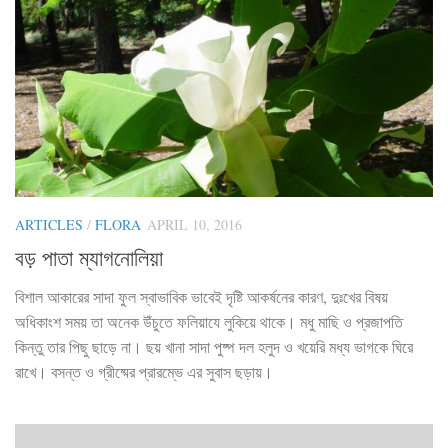
ARTICLES
/
FLORA
APRIL 10, 2016
বড় পাতা ম্যাগনোলিয়া
বিশাল আকারের সাদা ফুল স্বাভাবিক ভাবেই দৃষ্টি আকর্ষনের কারণ, দুঃখের বিষয়
অধিকাংশ সময় তা অনেক উঁচুতে ফলিয়াযে লুকিয়ে থাকে। মধু মাছি ও প্রজাপতি
কিন্তু তার পিছু ছাড়ে না। ছয় খানা সাদা পুষ্প দল হলুদ ও খয়েরি মধ্য ভাগকে ঘিরে
রাখে। বসন্ত ও গ্রীষ্মের প্রারম্ভে এর সুবাস ছড়ায়।