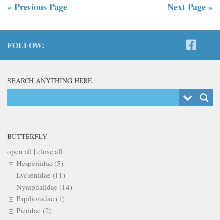
« Previous Page
Next Page »
FOLLOW:
SEARCH ANYTHING HERE
BUTTERFLY
open all
|
close all
Hesperiidae (5)
Lycaenidae (11)
Nymphalidae (14)
Papilionidae (1)
Pieridae (2)