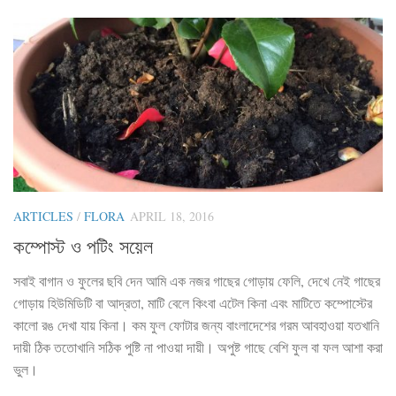
ARTICLES
/
FLORA
APRIL 18, 2016
কম্পোস্ট ও পটিং সয়েল
সবাই বাগান ও ফুলের ছবি দেন আমি এক নজর গাছের গোড়ায় ফেলি, দেখে নেই গাছের
গোড়ায় হিউমিডিটি বা আদ্রতা, মাটি বেলে কিংবা এটেল কিনা এবং মাটিতে কম্পোস্টের
কালো রঙ দেখা যায় কিনা। কম ফুল ফোটার জন্য বাংলাদেশের গরম আবহাওয়া যতখানি
দায়ী ঠিক ততোখানি সঠিক পুষ্টি না পাওয়া দায়ী। অপুষ্ট গাছে বেশি ফুল বা ফল আশা করা
ভুল।