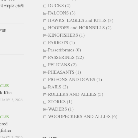
DUCKS (2)
ার্থ প্রকৃতি প্রেমী
FALCONS (3)
HAWKS, EAGLES and KITES (3)
HOOPOES and HORNBILLS (2)
লতা!
KINGFISHERS (1)
PARROTS (1)
Passeriformes (0)
PASSERINES (22)
PELICANS (2)
PHEASANTS (1)
PIGEONS AND DOVES (1)
ICLES
RAILS (2)
k Kite
ROLLERS AND ALLIES (5)
UARY 3, 2026
STORKS (1)
WADERS (1)
WOODPECKERS AND ALLIES (6)
ICLES
ered
fisher
UARY 3, 2026