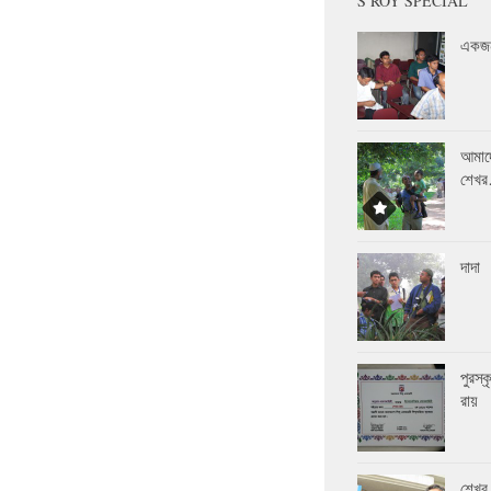
S ROY SPECIAL
একজন
আমাদ
শেখ
দাদা
পুরস্
রায়
শেখর