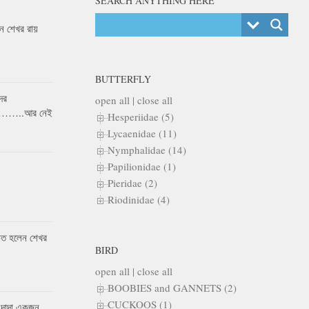
SEARCH ANYTHING HERE
 শেখর রায়
BUTTERFLY
ের
open all
|
close all
র……..আর নেই
Hesperiidae (5)
Lycaenidae (11)
Nymphalidae (14)
Papilionidae (1)
Pieridae (2)
Riodinidae (4)
কৃত হলেন শেখর
BIRD
open all
|
close all
BOOBIES and GANNETS (2)
CUCKOOS (1)
 দাদা একজন