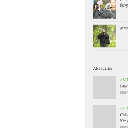
নিঃস্ব
শেখর
ARTICLES
ART
Blac
FEBR
ART
Coll
King
FEBR