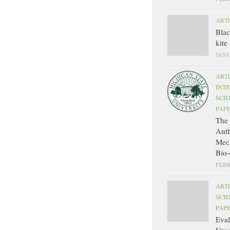
ART
Bla
kite
JANU
ART
INT
SCIE
PAP
The 
Ant
Mec
Bio-
FEBR
ART
SCIE
PAP
Eval