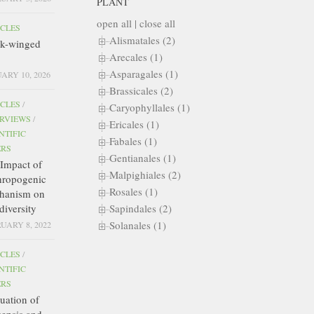
PLANT
open all
|
close all
ICLES
Alismatales (2)
ck-winged
Arecales (1)
Asparagales (1)
ARY 10, 2026
Brassicales (2)
ICLES
/
Caryophyllales (1)
ERVIEWS
/
Ericales (1)
NTIFIC
Fabales (1)
ERS
Gentianales (1)
Impact of
Malpighiales (2)
hropogenic
Rosales (1)
hanism on
diversity
Sapindales (2)
Solanales (1)
UARY 8, 2022
ICLES
/
NTIFIC
ERS
uation of