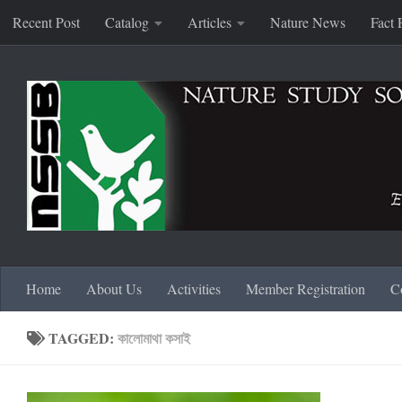
Recent Post
Catalog
Articles
Nature News
Fact 
Skip to content
Home
About Us
Activities
Member Registration
C
TAGGED:
কালোমাথা কসাই