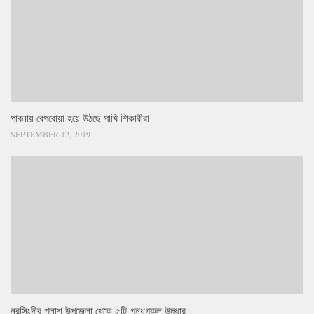
পাবনায় বেপরোয়া হয়ে উঠছে পাখি শিকারীরা
SEPTEMBER 12, 2019
নরসিংদীর পলাশ উপজেলা থেকে ৫টি গন্ধগকুল উদ্ধার