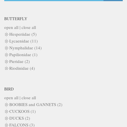
BUTTERFLY
open all
|
close all
Hesperiidae (5)
Lycaenidae (11)
Nymphalidae (14)
Papilionidae (1)
Pieridae (2)
Riodinidae (4)
BIRD
open all
|
close all
BOOBIES and GANNETS (2)
CUCKOOS (1)
DUCKS (2)
FALCONS (3)