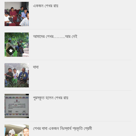
একজন শেখর রায়
আমাদের শেখর……..আর নেই
দাদা
পুরস্কৃত হলেন শেখর রায়
শেখর দাদা একজন নিঃস্বার্থ প্রকৃতি প্রেমী