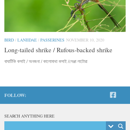
BIRD
/
LANIIDAE
/
PASSERINES
NOVEMBER 10, 2020
Long-tailed shrike / Rufous-backed shrike
বাঘাটিকি কসাই / অনজনা / কালোমাথা কসাই /লেঞ্জা লাটোরা
FOLLOW:
SEARCH ANYTHING HERE