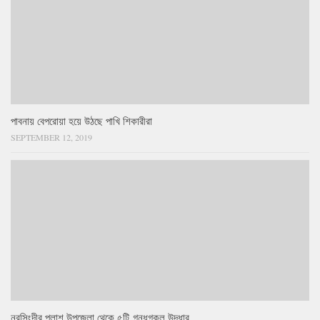
পাবনায় বেপরোয়া হয়ে উঠছে পাখি শিকারীরা
SEPTEMBER 12, 2019
নরসিংদীর পলাশ উপজেলা থেকে ৫টি গন্ধগকুল উদ্ধার