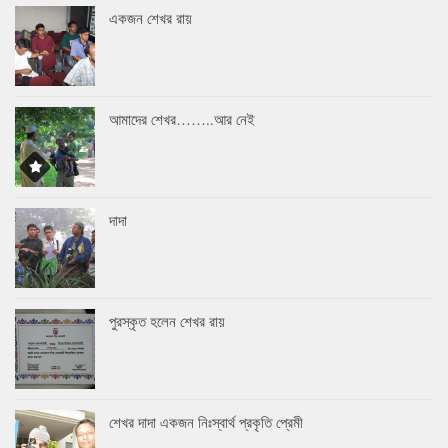
একজন শেখর রায়
আমাদের শেখর……..আর নেই
দাদা
পুরস্কৃত হলেন শেখর রায়
শেখর দাদা একজন নিঃস্বার্থ প্রকৃতি প্রেমী