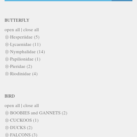
BUTTERFLY
open all
|
close all
Hesperiidae (5)
Lycaenidae (11)
Nymphalidae (14)
Papilionidae (1)
Pieridae (2)
Riodinidae (4)
BIRD
open all
|
close all
BOOBIES and GANNETS (2)
CUCKOOS (1)
DUCKS (2)
FALCONS (3)