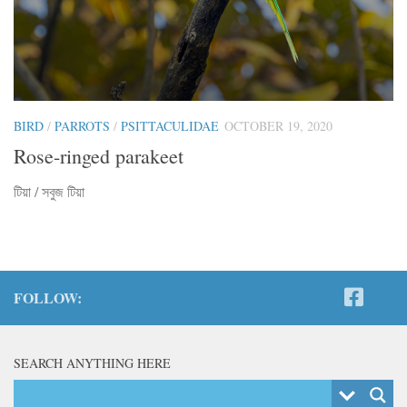
BIRD
/
PARROTS
/
PSITTACULIDAE
OCTOBER 19, 2020
Rose-ringed parakeet
টিয়া / সবুজ টিয়া
FOLLOW:
SEARCH ANYTHING HERE