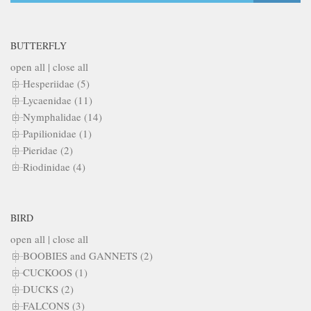
BUTTERFLY
open all
|
close all
Hesperiidae (5)
Lycaenidae (11)
Nymphalidae (14)
Papilionidae (1)
Pieridae (2)
Riodinidae (4)
BIRD
open all
|
close all
BOOBIES and GANNETS (2)
CUCKOOS (1)
DUCKS (2)
FALCONS (3)