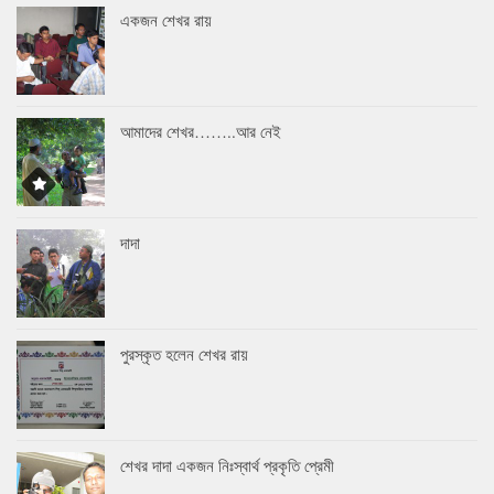
একজন শেখর রায়
আমাদের শেখর……..আর নেই
দাদা
পুরস্কৃত হলেন শেখর রায়
শেখর দাদা একজন নিঃস্বার্থ প্রকৃতি প্রেমী