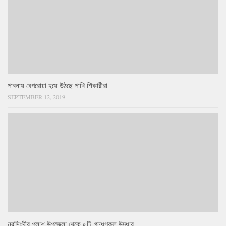
পাবনায় বেপরোয়া হয়ে উঠছে পাখি শিকারীরা
SEPTEMBER 12, 2019
নরসিংদীর পলাশ উপজেলা থেকে ৫টি গন্ধগকুল উদ্ধার