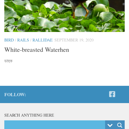
BIRD
/
RAILS
/
RALLIDAE
SEPTEMBER 19, 2020
White-breasted Waterhen
ডাহুক
FOLLOW:
SEARCH ANYTHING HERE