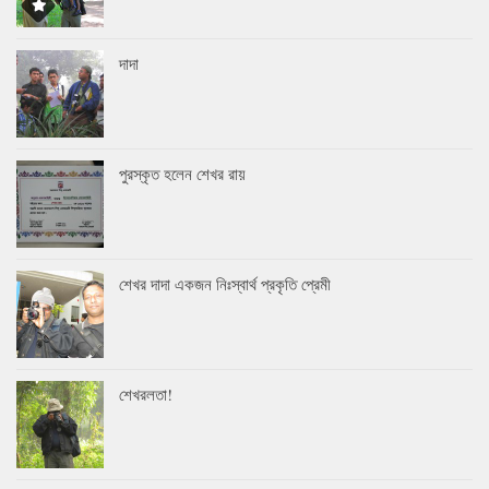
দাদা
পুরস্কৃত হলেন শেখর রায়
শেখর দাদা একজন নিঃস্বার্থ প্রকৃতি প্রেমী
শেখরলতা!