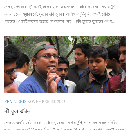
শেখর, শেখররায়, হুট করেই হাজির হতো সকালবেলা। কাঁধে ক্যামেরা, মাথায় টুপি।
বলত- চলেন স্যারপার্কে, ফুলের ছবি তুলব। আমিও নাচুনিবুড়ি, তখনই বেরিয়ে
পড়তাম।এমনটি কতবার হয়েছে লেখাজোখা নেই। ছবি তুলতে তুলতেই শেখর...
FEATURED
NOVEMBER 30, 2013
কী ফুল ঝরিল
শেখরের একটি ফটো আছে – কাঁধে ক্যামেরা, মাথায় টুপি, তাতে বসা বসন্তবাউরির
ছানা। মিরপুর বোটানিক গার্ডেনে ওটি কুড়িয়ে পেয়েছি। বাঁচাতে পারেনি। একটি রবাহুত