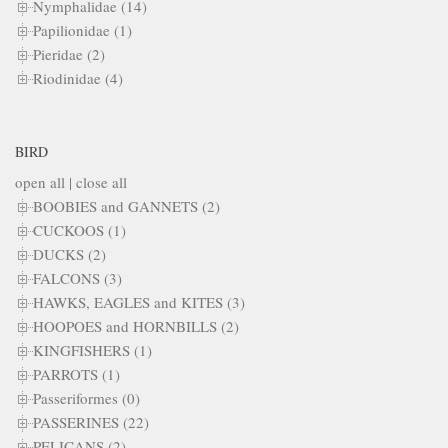
Nymphalidae (14)
Papilionidae (1)
Pieridae (2)
Riodinidae (4)
BIRD
open all
|
close all
BOOBIES and GANNETS (2)
CUCKOOS (1)
DUCKS (2)
FALCONS (3)
HAWKS, EAGLES and KITES (3)
HOOPOES and HORNBILLS (2)
KINGFISHERS (1)
PARROTS (1)
Passeriformes (0)
PASSERINES (22)
PELICANS (2)