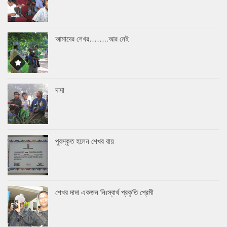
আমাদের শেখর……..আর নেই
দাদা
পুরস্কৃত হলেন শেখর রায়
শেখর দাদা একজন নিঃস্বার্থ প্রকৃতি প্রেমী