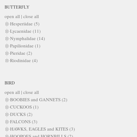
BUTTERFLY
open all
|
close all
Hesperiidae (5)
Lycaenidae (11)
Nymphalidae (14)
Papilionidae (1)
Pieridae (2)
Riodinidae (4)
BIRD
open all
|
close all
BOOBIES and GANNETS (2)
CUCKOOS (1)
DUCKS (2)
FALCONS (3)
HAWKS, EAGLES and KITES (3)
HOOPOES and HORNBILLS (2)