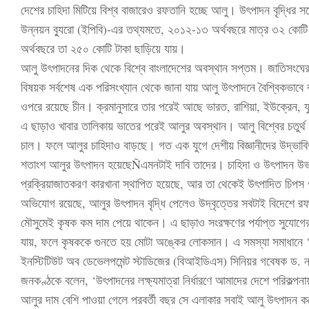
দেশের চাহিদা মিটিয়ে বিশ্ব বাজারেও রফতানি হচ্ছে আলু। উৎপাদন বৃদ্ধির 
উন্নয়ন ব্যুরো (ইপিবি)-এর তথ্যমতে, ২০১২-১৩ অর্থবছরে মাত্র ৩২ কো
অর্থবছরে তা ২৫০ কোটি টাকা ছাড়িয়ে যায়।
আলু উৎপাদনের দিক থেকে বিশ্বে বাংলাদেশের অবস্থান সপ্তম। জাতিসংঘে
বিষয়ক সর্বশেষ এক পরিসংখ্যান থেকে জানা যায় আলু উৎপাদনে বৈশ্বিকভাবে 
ওপরে রয়েছে চীন। ক্রমানুসারে তার পরেই আছে ভারত, রাশিয়া, ইউক্রেন, যুক্ত
এ ছাড়াও খাবার তালিকায় ভাতের পরেই আলুর অবস্থান। আলু বিশ্বের চতুর্থ বৃহ
চাল। ফলে আলুর চাহিদাও বাড়ছে। গত এক যুগে দেশীয় বিজ্ঞানীদের উদ্ভাব
শতাংশ আলুর উৎপাদন হয়েছেÑএমনটাই দাবি তাদের। চাহিদা ও উৎপাদন উভয়
প্রক্রিয়াজাতকরণ কারখানা স্থাপিত হয়েছে, আর তা থেকেই উৎপাদিত চিপস ও
অভিযোগ রয়েছে, আলুর উৎপাদন বৃদ্ধি পেলেও উদ্বৃত্তের সবটাই বিদেশে র
মৌসুমেই কৃষক কম দাম পেয়ে থাকেন। এ ছাড়াও সংরক্ষণের পর্যাপ্ত সুযোগ
যায়, ফলে কৃষককে গুনতে হয় মোটা অঙ্কের লোকসান। এ সমস্যা সমাধানে ‘
ইনস্টিটিউট অব ডেভেলপমেন্ট স্টাডিজের (বিআইডিএস) সিনিয়র গবেষক ড. 
জনকণ্ঠকে বলেন, ‘উৎপাদনের লক্ষ্যমাত্রা নির্ধারণে আমাদের দেশে পরিকল
আলুর দাম বেশি পাওয়া গেলে পরবর্তী বছর সে এলাকার সবাই আলু উৎপাদন কর