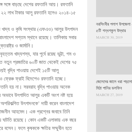
সঙ্গে সঙ্গে বাড়ছে দেশের রফতানি আয়। রফতানি
টি ২২ লাখ টাকার আলু রফতানি হলেও ২০১৪-১৫
নরসিংদীর পলাশ উপজেলা 
র খাদ্য ও কৃষি সংস্থার (এফএও) আলুর উৎপাদন
৫টি গন্ধগকুল উদ্ধার
বাংলাদেশ সপ্তম স্থানে রয়েছে। তালিকায় সবার
MARCH 30, 2019
রাষ্ট্র ও জার্মানি।
ত্তম খাদ্যশস্য, যার পূর্বে রয়েছ ভুট্টা, গম ও
িত নতুন প্রজাতির ৬০টি জাত থেকেই দেশের ৭৫
ই বৃদ্ধি পাওয়ায় দেশেই ১৫টি আলু
 ফ্রেঞ্চ ফ্রাই বিদেশেও রফতানি হচ্ছে।
জেলেদের জালে ধরা পড়লো
ফতানি হয় না। সরবরাহ বৃদ্ধি পাওয়ায় অনেক
মিঠা পানির ডলফিন
ের অভাবে উৎপাদিত আলুর একটি অংশ নষ্ট হয়ে
MARCH 27, 2019
অপরিকল্পিত উৎপাদনকে’ দায়ী করেন বাংলাদেশ
নাজনীন আহমেদ। এক প্রশ্নের জবাবে তিনি
্পনায় ঘাটতি রয়েছে। কোন একটি এলাকায় এক বছর
ে বসেন। ফলে কৃষককে ক্ষতির সম্মুখীন হতে