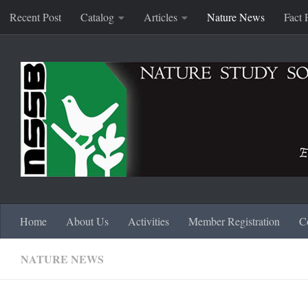
Recent Post
Catalog
Articles
Nature News
Fact 
Skip to content
Home
About Us
Activities
Member Registration
C
NATURE NEWS