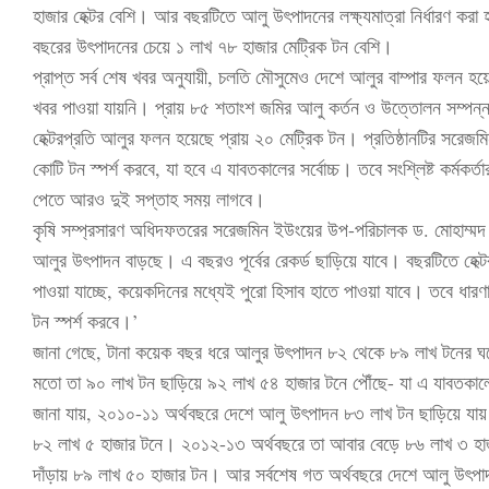
হাজার হেক্টর বেশি। আর বছরটিতে আলু উৎপাদনের লক্ষ্যমাত্রা নির্ধারণ কর
বছরের উৎপাদনের চেয়ে ১ লাখ ৭৮ হাজার মেট্রিক টন বেশি।
প্রাপ্ত সর্ব শেষ খবর অনুযায়ী, চলতি মৌসুমেও দেশে আলুর বাম্পার ফলন হ
খবর পাওয়া যায়নি। প্রায় ৮৫ শতাংশ জমির আলু কর্তন ও উত্তোলন সম্পন্ন 
হেক্টরপ্রতি আলুর ফলন হয়েছে প্রায় ২০ মেট্রিক টন। প্রতিষ্ঠানটির সরে
কোটি টন স্পর্শ করবে, যা হবে এ যাবতকালের সর্বোচ্চ। তবে সংশ্লিষ্ট কর্মকর্তা
পেতে আরও দুই সপ্তাহ সময় লাগবে।
কৃষি সম্প্রসারণ অধিদফতরের সরেজমিন ইউংয়ের উপ-পরিচালক ড. মোহাম্মদ
আলুর উৎপাদন বাড়ছে। এ বছরও পূর্বের রেকর্ড ছাড়িয়ে যাবে। বছরটিতে হেক
পাওয়া যাচ্ছে, কয়েকদিনের মধ্যেই পুরো হিসাব হাতে পাওয়া যাবে। তবে ধার
টন স্পর্শ করবে।’
জানা গেছে, টানা কয়েক বছর ধরে আলুর উৎপাদন ৮২ থেকে ৮৯ লাখ টনের ঘ
মতো তা ৯০ লাখ টন ছাড়িয়ে ৯২ লাখ ৫৪ হাজার টনে পৌঁছে- যা এ যাবতকালে 
জানা যায়, ২০১০-১১ অর্থবছরে দেশে আলু উৎপাদন ৮৩ লাখ টন ছাড়িয়ে যায়।
৮২ লাখ ৫ হাজার টনে। ২০১২-১৩ অর্থবছরে তা আবার বেড়ে ৮৬ লাখ ৩ হাজ
দাঁড়ায় ৮৯ লাখ ৫০ হাজার টন। আর সর্বশেষ গত অর্থবছরে দেশে আলু উৎপ