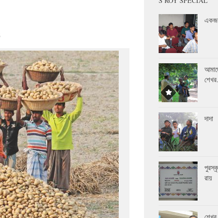
S ROY SPECIAL
একজন
6
আমাদ
শেখ
দাদা
পুরস্
রায়
শেখর