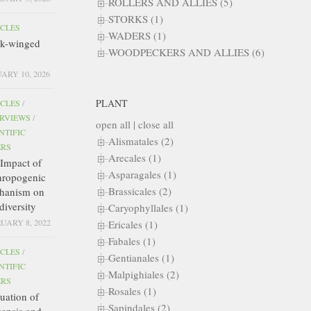
ROLLERS AND ALLIES (5)
STORKS (1)
ICLES
WADERS (1)
ck-winged
WOODPECKERS AND ALLIES (6)
ARY 10, 2026
PLANT
ICLES
/
ERVIEWS
/
open all
|
close all
NTIFIC
Alismatales (2)
ERS
Arecales (1)
Impact of
Asparagales (1)
hropogenic
Brassicales (2)
hanism on
diversity
Caryophyllales (1)
UARY 8, 2022
Ericales (1)
Fabales (1)
ICLES
/
Gentianales (1)
NTIFIC
Malpighiales (2)
ERS
Rosales (1)
uation of
Sapindales (2)