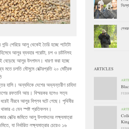
নিঃস্ব
শেখর
 গন্ডি পেরিয়ে আলু থেকেই তৈরি হচ্ছে পটেটো
ণ হিসেবে আলুর ব্যবহার পরোটা, চপ ও চাটনিসহ
ছরই বেড়েছে আলুর উৎপাদন। ধারণা করা হচ্ছে
্য মতে চলতি মৌসুমে হেক্টরপ্রতি ২০ মেট্রিক
ARTICLES
ি
ART
তির হাসি। অন্যদিকে দেশের অভ্যন্তরীণ চাহিদা
Blac
ে দেশের রফতানি আয়। বিস্ময়কর হলেও সত্য
FEBR
 ধরেই নীরবে আলুর বিপ্লব ঘটে গেছে। পৃথিবীর
ে থাকার এ যেন স্পষ্ট প্রতিফলন।
ART
Coll
ার হেক্টর জমিতে আলু উৎপাদনের লক্ষ্যমাত্রা
King
ে, যা নির্ধারিত লক্ষ্যমাত্রার চেয়েও ১৬
FEBR