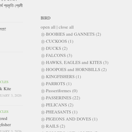
ার্থ প্রকৃতি প্রেমী
BIRD
open all
|
close all
লতা!
BOOBIES and GANNETS (2)
CUCKOOS (1)
DUCKS (2)
FALCONS (3)
HAWKS, EAGLES and KITES (3)
HOOPOES and HORNBILLS (2)
KINGFISHERS (1)
ICLES
PARROTS (1)
k Kite
Passeriformes (0)
UARY 3, 2026
PASSERINES (22)
PELICANS (2)
PHEASANTS (1)
ICLES
ered
PIGEONS AND DOVES (1)
fisher
RAILS (2)
UARY 3, 2026