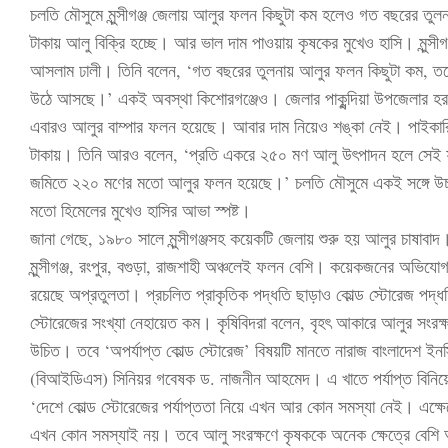
চলতি মৌসুমে মুন্সীগঞ্জ জেলায় আলুর ফলন কিছুটা কম হলেও গত বছরের তুল
টাকায় আলু বিক্রি হচ্ছে। আর ভাল দাম পাওয়ায় কৃষকের মুখেও হাসি। মুন্সীগঞ্জ
আসলাম ঢালী। তিনি বলেন, ‘গত বছরের তুলনায় আলুর ফলন কিছুটা কম, তবে
উঠে আসছে।’ একই অবস্থা কিশোরগঞ্জেও। জেলার পাকুন্দিয়া উপজেলার হরশ
এবারও আলুর বাম্পার ফলন হয়েছে। আবার দাম নিয়েও শঙ্কা নেই। পাইকারি 
টাকায়। তিনি আরও বলেন, ‘প্রতি একরে ২৫০ মণ আলু উৎপাদন হলে সেই
জমিতে ২২০ মণের মতো আলুর ফলন হয়েছে।’ চলতি মৌসুমে একই সঙ্গে উচ্
মতো হিমেলের মুখেও হাসির আভা স্পষ্ট।
জানা গেছে, ১৯৮০ সালে মুন্সীগঞ্জসহ কয়েকটি জেলায় শুরু হয় আলুর চাষাবাদ
মুন্সীগঞ্জ, রংপুর, বগুড়া, রাজশাহী অঞ্চলেই ফলন বেশি। কয়েকজনের অভিযো
রয়েছে অপ্রতুলতা। প্রচলিত প্রাকৃতিক পদ্ধতি ছাড়াও কোল্ড স্টোরেজ পদ্ধ
স্টোরেজের সংখ্যা নেহায়েত কম। কৃষিবিদরা বলেন, বৃহৎ আকারে আলুর সংরক্ষ
উচিত। তবে ‘অপর্যাপ্ত কোল্ড স্টোরেজ’ বিষয়টি মানতে নারাজ বাংলাদেশ ইনস
(বিআইডিএস) সিনিয়র গবেষক ড. নাজনীন আহমেদ। এ খাতে পর্যাপ্ত বিনিয়
‘দেশে কোল্ড স্টোরেজের পর্যাপ্ততা নিয়ে এখন আর কোন সমস্যা নেই। এক্ষেত
এখন কোন সমস্যাই নয়। তবে আলু সংরক্ষণে কৃষককে অনেক ক্ষেত্রে বেশি 