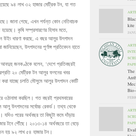
া হয়েছে ৯৪ লাখ ৩২ হাজার মেট্রিক টন, যা গত
ART
Bla
য়েছে। জানা গেছে, এখন পর্যন্ত কোন নেতিবাচক
kite
হয়েছে। কৃষি সম্প্রসারণের হিসাব মতে,
JANU
জমিন উইং ধারণা করছে, এ বছর আলুর উৎপাদন
ART
রা জানিয়েছেন, উৎপাদনের পূর্ণাঙ্গ প্রতিবেদন হাতে
INT
SCIE
 আবদুহু জনকণ্ঠকে বলেন, ‘দেশে প্রতিবছরই
PAP
The 
্টরপ্রতি ২০ মেট্রিক টন আলুর ফলনের খবর
Ant
ণা করা যাচ্ছে চলতি মৌসুমে আলুর উৎপাদন কোটি
Mec
Bio-
রে ওঠানামা করছিল। গত বছরই প্রথমবারের
FEBR
আলু উৎপাদনের সর্বোচ্চ রেকর্ড। তথ্য থেকে
ART
 যদিও পরের অর্থবছর তা কিছুটা কমে দাঁড়ায়
SCIE
ার টনে পৌঁছে। ২০১৩-১৪ অর্থবছরে তা বেড়ে
PAP
Eval
াদন হয় ৯২ লাখ ৫৪ হাজার টন।