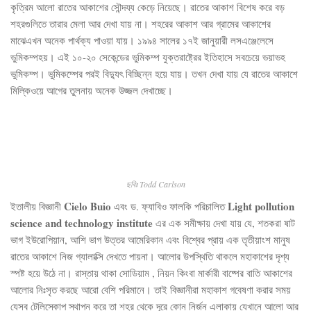
কৃত্রিম আলো রাতের আকাশের সৌন্দয্য কেড়ে নিয়েছে। রাতের আকাশ বিশেষ করে বড়
শহরগুলিতে তারার মেলা আর দেখা যায় না। শহরের আকাশ আর গ্রামের আকাশের
মাঝেএখন অনেক পার্থক্য পাওয়া যায়। ১৯৯৪ সালের ১৭ই জানুয়ারী লসএঞ্জেলেসে
ভুমিকম্পহয়। এই ১০-২০ সেকেন্ডের ভুমিকম্প যুক্তরাষ্ট্রের ইতিহাসে সবচেয়ে ভয়াভহ
ভুমিকম্প। ভুমিকম্পের পরই বিদ্যুৎ বিচ্ছিন্ন হয়ে যায়। তখন দেখা যায় যে রাতের আকাশে
মিল্কিওয়ে আগের তুলনায় অনেক উজ্জল দেখাচ্ছে।
ছবিঃ Todd Carlson
Cielo Buio
Light pollution
ইতালীয় বিজ্ঞানী
এবং ড. ফ্যাবিও ফালকি পরিচালিত
science and technology institute
এর এক সমীক্ষায় দেখা যায় যে, শতকরা ষাট
ভাগ ইউরোপিয়ান, আশি ভাগ উত্তর আমেরিকান এবং বিশ্বের প্রায় এক তৃতীয়াংশ মানুষ
রাতের আকাশে নিজ গ্যালাক্সি দেখতে পায়না। আলোর উপস্থিতি থাকলে মহাকাশের দৃশ্য
স্পষ্ট হয়ে উঠে না। রাস্তায় থাকা সোডিয়াম , নিয়ন কিংবা মার্কারী বাষ্পের বাতি আকাশের
আলোর নিঃসৃত করছে আরো বেশি পরিমানে। তাই বিজ্ঞানীরা মহাকাশ গবেষণা করার সময়
যেসব টেলিস্কোপ স্থাপন করে তা শহর থেকে দূরে কোন নির্জন এলাকায় যেখানে আলো আর