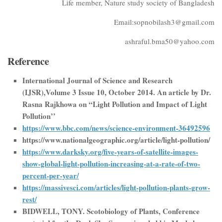
Life member, Nature study society of Bangladesh
Email:sopnobilash3@gmail.com
ashraful.bma50@yahoo.com
Reference
International Journal of Science and Research
(IJSR),Volume 3 Issue 10, October 2014. An article by Dr.
Rasna Rajkhowa on “Light Pollution and Impact of Light
Pollution’’
https://www.bbc.com/news/science-environment-36492596
https://www.nationalgeographic.org/article/light-pollution/
https://www.darksky.org/five-years-of-satellite-images-
show-global-light-pollution-increasing-at-a-rate-of-two-
percent-per-year/
https://massivesci.com/articles/light-pollution-plants-grow-
rest/
BIDWELL, TONY. Scotobiology of Plants, Conference