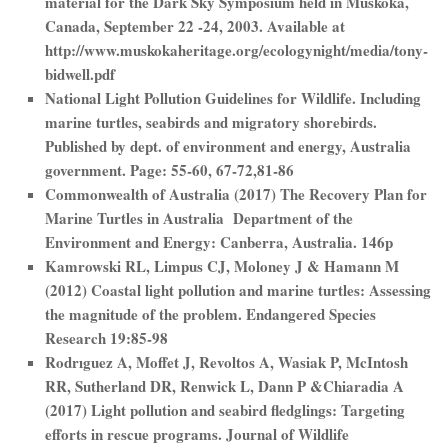
material for the Dark Sky Symposium held in Muskoka,
Canada, September 22 -24, 2003. Available at
http://www.muskokaheritage.org/ecologynight/media/tony-
bidwell.pdf
National Light Pollution Guidelines for Wildlife. Including
marine turtles, seabirds and migratory shorebirds.
Published by dept. of environment and energy, Australia
government. Page: 55-60, 67-72,81-86
Commonwealth of Australia (2017) The Recovery Plan for
Marine Turtles in Australia Department of the
Environment and Energy: Canberra, Australia. 146p
Kamrowski RL, Limpus CJ, Moloney J & Hamann M
(2012) Coastal light pollution and marine turtles: Assessing
the magnitude of the problem. Endangered Species
Research 19:85-98
Rodrıguez A, Moffet J, Revoltos A, Wasiak P, McIntosh
RR, Sutherland DR, Renwick L, Dann P &Chiaradia A
(2017) Light pollution and seabird fledglings: Targeting
efforts in rescue programs. Journal of Wildlife