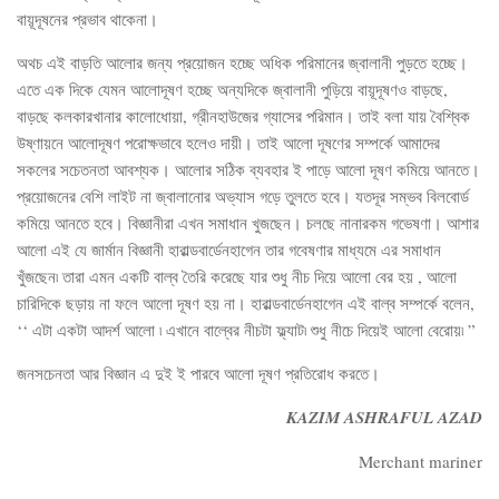
বায়ূদূষনের প্রভাব থাকেনা।
অথচ এই বাড়তি আলোর জন্য প্রয়োজন হচ্ছে অধিক পরিমানের জ্বালানী পুড়তে হচ্ছে।
এতে এক দিকে যেমন আলোদূষণ হচ্ছে অন্যদিকে জ্বালানী পুড়িয়ে বায়ূদূষণও বাড়ছে,
বাড়ছে কলকারখানার কালোধোয়া, গ্রীনহাউজের গ্যাসের পরিমান। তাই বলা যায় বৈশ্বিক
উষ্ণায়নে আলোদূষণ পরোক্ষভাবে হলেও দায়ী। তাই আলো দূষণের সম্পর্কে আমাদের
সকলের সচেতনতা আবশ্যক। আলোর সঠিক ব্যবহার ই পাড়ে আলো দূষণ কমিয়ে আনতে।
প্রয়োজনের বেশি লাইট না জ্বালানোর অভ্যাস গড়ে তুলতে হবে। যতদূর সম্ভব বিলবোর্ড
কমিয়ে আনতে হবে। বিজ্ঞানীরা এখন সমাধান খুজছেন। চলছে নানারকম গভেষণা। আশার
আলো এই যে জার্মান বিজ্ঞানী হারাল্ডবার্ডেনহাগেন তার গবেষণার মাধ্যমে এর সমাধান
খুঁজছেন৷ তারা এমন একটি বাল্ব তৈরি করেছে যার শুধু নীচ দিয়ে আলো বের হয় , আলো
চারিদিকে ছড়ায় না ফলে আলো দূষণ হয় না। হারাল্ডবার্ডেনহাগেন এই বাল্ব সম্পর্কে বলেন,
‘‘ এটা একটা আদর্শ আলো ৷ এখানে বাল্বের নীচটা ফ্ল্যাট৷ শুধু নীচে দিয়েই আলো বেরোয়৷ ”
জনসচেনতা আর বিজ্ঞান এ দুই ই পারবে আলো দূষণ প্রতিরোধ করতে।
KAZIM ASHRAFUL AZAD
Merchant mariner