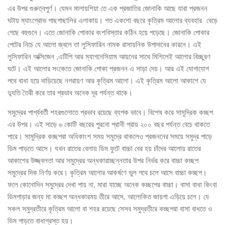
এর উপর গুরুত্বপুর্ণ। যেমন মালায়শিয়া তে এক প্রজাতির জোনাকি আছে যারা প্রজনন
ঘটায় ম্যাংগ্রোভ গাছগাছালির এলাকায়। গত একশো বছরে কৃত্রিম আলোর ব্যবহার বেড়ে
গেছে বহুগুনে। এতে জোনাকি পোকার বংশবিস্তার কঠিন হয়ে পড়েছে। জোনাকি পোকার
পেটের নিচে যে আলো জ্বলে তা লুসিফারিন নামক রাসায়নিক উপাদানের কারনে। এই
লুসিফারিন অক্সিজেন ,এটিপি আর ম্যাগনেসিয়াম আয়নের সাথে মিশিলেই আলোর বিচ্ছুরণ
ঘটে। এই আলোর সংকেতে জোনাকি পোকা প্রজনন এ সাড়া দেয়। আর এই যোগাযোগ
পথে বাধা হয়ে দাড়িয়েছে নগরায়ণ আর কৃত্রিম আলো। এই কৃত্রিম আলো আকাশে যে
দ্যুতি তৈরী করে তার প্রভাব অনেক দূর পর্যন্ত থাকে।
সমুদ্রের পার্শ্ববর্তী শহরগুলোতে প্রভাব রয়েছে ব্যপক ভাবে। বিশেষ করে সামুদ্রিক কচ্ছপ
এর উপর। এই সাড়ে ৬ কোটি বছরের পুরনো প্রানী প্রায় ২০০ বছর পর্যন্ত বেচে থাকতে
পারে। সামুদ্রিক কচ্ছপরা অধিকাংশ সময় সমুদ্রে থাকলেও প্রজননের সময়ে সমুদ্র পাড়ে
ডিম পাড়তে আসে। যখন রাতের বেলায় ডিম ফুটে বাচ্চা বের হয় চাঁদের আলোয় রাতের
আকাশের উজ্জ্বলতা আর সমুদ্রের অন্ধকারাচ্ছন্নতার উপর নির্ভর করে বাচ্চা কচ্ছপ
সমুদ্রের দিক নির্ণয় করে। কৃত্রিম আলোর আকর্ষণে ভুল পথে চলে আসে বাচ্চা কচ্ছপ।
ফলে কোনোদিন সমুদ্রের দেখা পায় না, মারা যাচ্ছে অনেক কচ্ছপের বাচ্চা। বাসা বাধা কিংবা
ডিমপাড়ার জন্য মা কচ্ছপ অন্ধকারময় তীরে আসে, আলোকিত জায়গা এড়িয়ে চলে। যে
সকল সমুদ্রতীরে কৃত্রিম আলো বা শহর রয়েছে সেসব সমুদ্রতীরে কচ্ছপরা বাসা বাধতে ও
ডিম পাড়তে বাধাগ্রস্ত হয়।