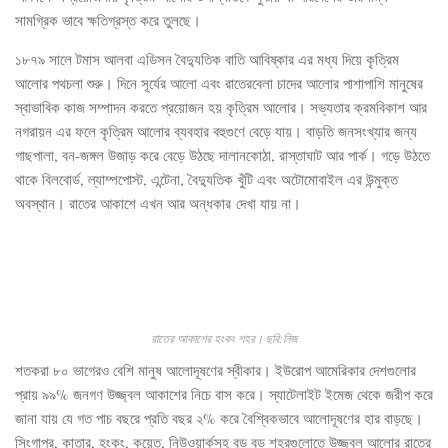
সামগ্রিক ভাবে ক্ষতিগ্রস্ত করে তুলছে।
১৮৭৯ সালে টমাস আলবা এডিসন বৈদ্যুতিক বাতি আবিষ্কার এর মধ্য দিয়ে কৃত্রিম
আলোর পথচলা শুরু। দিনে সূর্যের আলো এবং রাতেরবেলা চাদের আলোর পাশাপাশি মানুষের
স্বাভাবিক কাজ সম্পাদন করতে প্রয়োজন হয় কৃত্রিম আলোর। সভ্যতার ক্রমবিকাশ আর
নগরায়ন এর ফলে কৃত্রিম আলোর ব্যবহার বহুগুণে বেড়ে যায়। বাড়তি জনসংখ্যার জন্য
গাছপালা, বন-জঙ্গল উজাড় করে বেড়ে উঠছে দালানকোঠা, রাস্তাঘাট আর পার্ক। গড়ে উঠতে
থাকে বিলবোর্ড, ল্যাম্পপোস্ট, এন্টেনা, বৈদ্যুতিক খুঁটি এবং অটোমোবাইল এর উন্মুক্ত
অবস্থান। রাতের আকাশে এখন আর অন্ধকার দেখা যায় না।
রাতের আকাশের হংকং শহর। ছবি:নিজ
শতকরা ৮০ ভাগেরও বেশি মানুষ আলোদূষণের স্বীকার। ইউরোপ আমেরিকার দেশগুলোর
প্রায় ৯৯% জনগণ উজ্জ্বল আকাশের নিচে বাস করে। স্যাটেলাইট ইমেজ থেকে জরীপ করে
জানা যায় যে গত পাচ বছরে প্রতি বছর ২% করে বৈশ্বিকভাবে আলোদূষণের হার বাড়ছে।
সিংগাপুর, কাতার, হংকং, কুয়েত, নিউওয়ার্কসহ বড় বড় শহরগুলোতে উজ্জ্বল আলোর রাতের