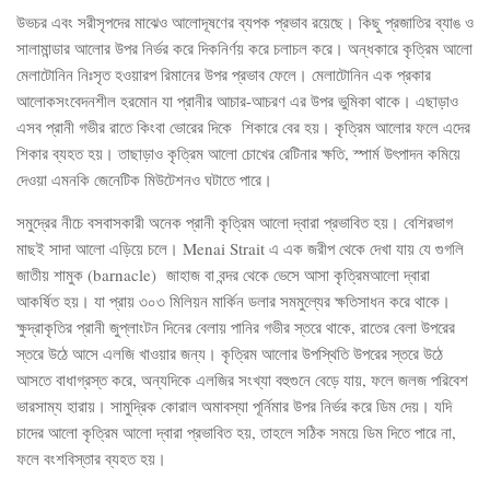
উভচর এবং সরীসৃপদের মাঝেও আলোদূষণের ব্যপক প্রভাব রয়েছে। কিছু প্রজাতির ব্যাঙ ও
সালামান্ডার আলোর উপর নির্ভর করে দিকনির্ণয় করে চলাচল করে। অন্ধকারে কৃত্রিম আলো
মেলাটোনিন নিঃসৃত হওয়ারপ রিমানের উপর প্রভাব ফেলে। মেলাটোনিন এক প্রকার
আলোকসংবেদনশীল হরমোন যা প্রানীর আচার-আচরণ এর উপর ভুমিকা থাকে। এছাড়াও
এসব প্রানী গভীর রাতে কিংবা ভোরের দিকে শিকারে বের হয়। কৃত্রিম আলোর ফলে এদের
শিকার ব্যহত হয়। তাছাড়াও কৃত্রিম আলো চোখের রেটিনার ক্ষতি, স্পার্ম উৎপাদন কমিয়ে
দেওয়া এমনকি জেনেটিক মিউটেশনও ঘটাতে পারে।
সমুদ্রের নীচে বসবাসকারী অনেক প্রানী কৃত্রিম আলো দ্বারা প্রভাবিত হয়। বেশিরভাগ
মাছই সাদা আলো এড়িয়ে চলে। Menai Strait এ এক জরীপ থেকে দেখা যায় যে গুগলি
জাতীয় শামুক (barnacle) জাহাজ বা বন্দর থেকে ভেসে আসা কৃত্রিমআলো দ্বারা
আকর্ষিত হয়। যা প্রায় ৩০৩ মিলিয়ন মার্কিন ডলার সমমুল্যের ক্ষতিসাধন করে থাকে।
ক্ষুদ্রাকৃতির প্রানী জুপ্লাংটন দিনের বেলায় পানির গভীর স্তরে থাকে, রাতের বেলা উপরের
স্তরে উঠে আসে এলজি খাওয়ার জন্য। কৃত্রিম আলোর উপস্থিতি উপরের স্তরে উঠে
আসতে বাধাগ্রস্ত করে, অন্যদিকে এলজির সংখ্যা বহুগুনে বেড়ে যায়, ফলে জলজ পরিবেশ
ভারসাম্য হারায়। সামুদ্রিক কোরাল অমাবস্যা পূর্নিমার উপর নির্ভর করে ডিম দেয়। যদি
চাদের আলো কৃত্রিম আলো দ্বারা প্রভাবিত হয়, তাহলে সঠিক সময়ে ডিম দিতে পারে না,
ফলে বংশবিস্তার ব্যহত হয়।