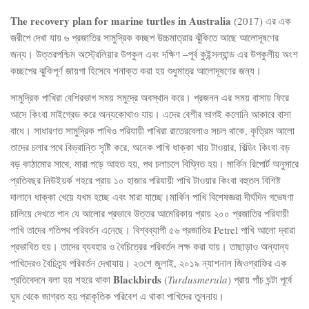
The recovery plan for marine turtles in Australia
(2017) এর এক
জরীপে দেখা যায় ৬ প্রজাতির সামুদ্রিক কচ্ছপ উচ্চমাত্রার ঝুঁকিতে আছে আলোদূষণের
জন্য। উত্তরপশ্চিম অস্ট্রেলিয়ার উপকুল এবং দক্ষিণ –পূর্ব কুইন্সল্যান্ড এর উপকুলীয় অংশ
কচ্ছপের ঝুকিপূর্ণ জায়গা হিসেবে শনাক্ত করা হয় শুধুমাত্র আলোদূষণের জন্য।
সামুদ্রিক পাখিরা বেশিরভাগ সময় সমুদ্রে অবস্থান করে। প্রজনন এর সময় বাসায় ফিরে
আসে কিংবা মাইগ্রেড করে অন্যকোথাও যায়। এদের বেশীর ভাগই কলোনি আকারে বাসা
বাধে। সাধারণত সামুদ্রিক পাখিও পরিযায়ী পাখিরা রাতেরবেলাও সচল থাকে, কৃত্রিম আলো
তাদের চলার পথে বিভ্রান্তি সৃষ্টি করে, অনেক পাখি ধাক্কা খায় টাওয়ার, বিল্ডিং কিংবা বড়
বড় কাঠামোর সাথে, মারা পড়ে আহত হয়, পথ চলাচলে বিঘ্নিত হয়। মার্কিন রিপোর্ট অনুসারে
প্রতিবছর নিউইয়র্ক শহরে প্রায় ১০ হাজার পরিযায়ী পাখি টাওয়ার কিংবা বহুতল বিশিষ্ট
দালানে ধাক্কা খেয়ে যখম হচ্ছে এবং মারা যাচ্ছে।মার্কিন পাখি বিশেষজ্ঞরা দীর্ঘদিন গভেষণা
চালিয়ে দেখতে পান যে আলোর প্রভাবে উত্তর আমেরিকায় প্রায় ২০০ প্রজাতির পরিযায়ী
পাখি তাদের গতিপথ পরিবর্তন এনেছে। বিশ্বব্যাপী ৫৬ প্রজাতির Petrel পাখি আলো দ্বারা
প্রভাবিত হয়। তাদের ব্যবহার ও বৈচিত্রের পরিবর্তন লক্ষ করা যায়। তাছাড়াও অন্যান্য
পাখিদেরও বৈচিত্র্য পরিবর্তন দেখাযায়। ২৩শে জুলাই, ২০১৯ ন্যাশনাল জিওগ্রাফির এক
Blackbirds
প্রতিবেদনে বলা হয় শহরে থাকা
(
Turdusmerula
) প্রায় পাঁচ ঘন্টা পূর্বে
ঘুম থেকে জাগ্রত হয় প্রাকৃতিক পরিবেশ এ থাকা পাখিদের তুলনায়।