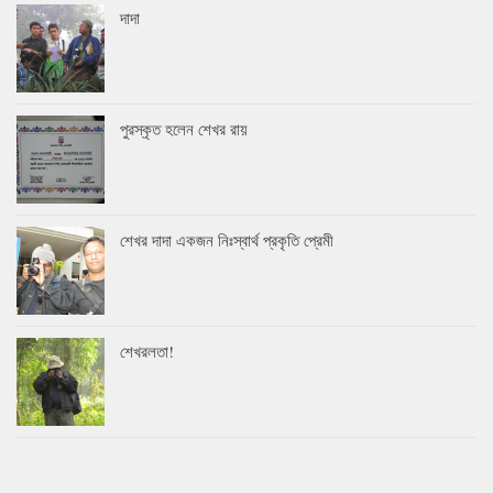
দাদা
পুরস্কৃত হলেন শেখর রায়
শেখর দাদা একজন নিঃস্বার্থ প্রকৃতি প্রেমী
শেখরলতা!