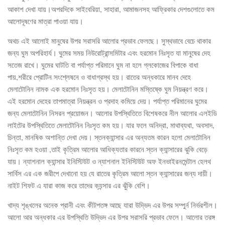
আকাশ দেখা যায়।অপরদিকে সাইবেরিয়া, সাহারা, আমাজনসহ আফ্রিকার দেশগুলোতে কম
আলোদূষণের মাত্রা পাওয়া যায়।
অথচ এই আলোই মানুষের উপর সরাসরি আলোর প্রভাব ফেলছে। সুস্থভাবে বেচে থাকার
জন্য ঘুম অপরিহার্য। ঘুমের সময় নিউরোট্রান্সমিটার এবং হরমোন নিঃসৃত যা মানুষের দেহ
সতেজ রাখে। ঘুমের ঘাটতি বা পর্যাপ্ত পরিমানে ঘুম না হলে গ্লকোজের বিপাকে বাধা
পায়,শরীরে প্রোটিন সংশ্লেষনে ও বাধাগ্রস্থ হয়। রাতের অন্ধকারে মানব দেহে
মেলাটোনিন নামক এক হরমোন নিঃসৃত হয়। মেলাটোনিন মস্তিষ্কে ঘুম নিয়ন্ত্রণ করে।
এই হরমোন দেহের তাপমাত্রা নিয়ন্ত্রন ও প্রদাহ কমিয়ে দেয়। পর্যাপ্ত পরিমানের ঘুমের
জন্য মেলাটোনিন নিসরন প্রয়োজন। আলোর উপস্থিতিতে বিশেষকরে নীল আলোর এলইডি
লাইটের উপস্থিতিতে মেলাটোনিন নিঃসৃত কম হয়। যার ফলে অনিদ্রা, মাথাব্যথা, অবসাদ,
চিন্তা, মানষিক অশান্তি দেখা দেয়। স্তনক্যান্সার এর অন্যতম কারন হলো মেলাটোনিন
নিঃসৃত কম হওয়া ,তাই কৃত্রিম আলোর আধিক্যতার কারনে স্তন ক্যান্সারের ঝুকি বেড়ে
যায়। ন্যাশনাল ক্যান্সার ইনিস্টিউট ও ন্যাশনাল ইনিস্টিউট অফ ইনভাইরনমেন্টাল হেলথ
সার্বিস এর এক জরীপে দেখানো হয় যে রাতের কৃত্রিম আলো স্তন ক্যান্সারের জন্য দায়ী।
নাইট শিফট এ যারা কাজ করে তাদের ক্যন্সার এর ঝুঁকি বেশি।
খাদ্য শৃঙ্খলের অনেক প্রানী এবং কীটপতঙ্গ আছে যারা উদ্ভিদ এর উপর সম্পুর্ন নির্ভরশীল।
আলো আর অন্ধকার এর উপস্থিতি উদ্ভিদ এর উপর সরাসরি প্রভাব ফেলে। আলোর তরঙ্গ