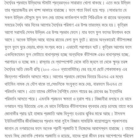
দৈর্ঘ্যের প্রভাবে উদ্ভিদের স্টমাটা প্রত্ররন্ধও সারারাত খোলা থাকছে। এতে করে উদ্ভিদ
তার প্রয়োজনীয় রস বাষ্প আকারে হারাচ্ছে। ফলে পাতা বিবর্ন হয়ে পড়ে ।সাধারণত যে
সকল উদ্ভিদ মৌসুমে ফুল ফল দেয় তাদের কার্যকলাপ ফটো পিরিওডিক বা রাতের অন্ধকার
সময়ের দৈর্ঘ্য আর দিনের আলোর দৈর্ঘ্যের পরিমাণ এর উপর তারতম্য করে হয়। কৃত্রিম
আলো সরাসরি সেসব উদ্ভিদ এর উপর প্রভাব ফেলে। যার ফলে ফুল ফলের উৎপাদন কমে
আসে। অনেক উদ্ভিদ আছে যাদের রাতের বেলা ফুল ফুটে। রাতের অন্ধকারেই কীটপতঙ্গরা
ফুলে ফুলে ঘুরে বেড়ায়,খাদ্য সংগ্রহ করে। এভাবেই পরাগায়ন ঘটে। কৃত্রিম আলোর ফলে
একদিকেযেমন ফুল ফোটাতে বাধাগ্রস্থ হচ্ছে অন্যদিকে কীটপতঙ্গ এরও বাধাগ্রস্থ হচ্ছে,
পরাগায়ন ও হচ্ছে কম। রাস্তায় যে ল্যাম্পপোস্ট থেকে বাতি জ্বলে তা থেকে ক্ষুদ্র তরঙ্গ
দৈর্ঘ্যের অতি বেগুনী রশ্মি (২০০ -৩০০ ন্যানোমিটার) বের হয়,যা ছোট পোকামাকড় এর
জিন্নগত পরিবর্তন আসতে পারে। আলোর প্রভাবে কোষের ভিতরে ডিএনএ এর মধ্যে
থাইমিন নামক যে যৌগ থাকে তা,সেগুলিকে সংযুক্ত করে দেয়, যারফলে ডিএনএ তে
পরিবর্তন আসে। এতে তাদের মৌলিক বৈশিষ্ট্য যেমন গায়ের রঙ চোখের রঙ ইত্যাদির
পরিবর্তন আসতে পারে। এমনকি প্রজনন ক্ষমতা ও হ্রাস পায়। বিজ্ঞানীরা বলছেন যে ভাবে
নগরায়ন গড়ে উঠতেছে এবং যে ভাবে নির্বিচারে কীটনাশকের ব্যবহার বেড়ে চলেছে তাতে করে
জোনাকীর প্রায় দুই হাজার প্রজাতি আজ বিলুপ্ত হওয়ার ঝুকির মাঝে আছে। টাসফস
ইউনিভার্সিটির জীববিজ্ঞানের প্রধান সারা লুইস বিজ্ঞান সাময়িকি বায়োসায়েন্স প্রকাশনায়
জানান যে নগরায়নের ফলে অনেক প্রানী প্রজাতি ই নিজেদের আবাসস্থল হারাচ্ছে । তাদের
মধ্যে কিছু জোনাকি পোকার প্রজাতি ও রয়েছে, যাদের পুরো জীবন চক্র আশেপাশের পরিবেশ