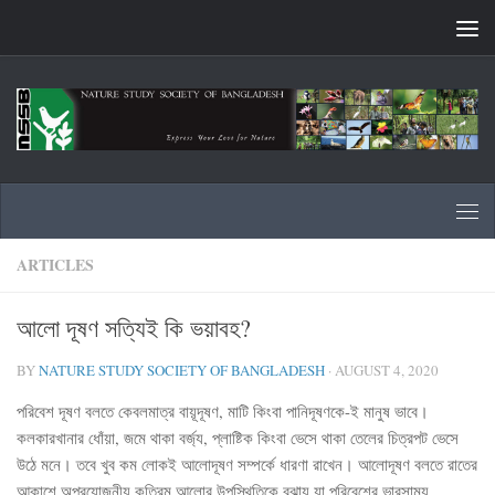
Skip to content
ARTICLES
আলো দূষণ সত্যিই কি ভয়াবহ?
BY
NATURE STUDY SOCIETY OF BANGLADESH
·
AUGUST 4, 2020
পরিবেশ দূষণ বলতে কেবলমাত্র বায়ূদূষণ, মাটি কিংবা পানিদূষণকে-ই মানুষ ভাবে।
কলকারখানার ধোঁয়া, জমে থাকা বর্জ্য, প্লাষ্টিক কিংবা ভেসে থাকা তেলের চিত্রপট ভেসে
উঠে মনে। তবে খুব কম লোকই আলোদূষণ সম্পর্কে ধারণা রাখেন। আলোদূষণ বলতে রাতের
আকাশে অপ্রয়োজনীয় কৃত্রিম আলোর উপস্থিতিকে বুঝায় যা পরিবেশের ভারসাম্য