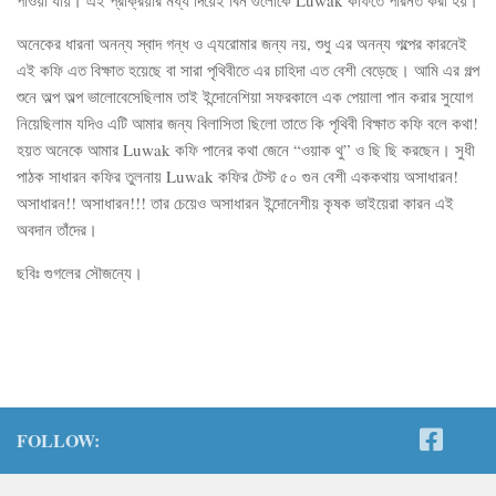
অনেকের ধারনা অনন্য স্বাদ গন্ধ ও এ্যরোমার জন্য নয়, শুধু এর অনন্য গল্পের কারনেই
এই কফি এত বিক্ষাত হয়েছে বা সারা পৃথিবীতে এর চাহিদা এত বেশী বেড়েছে। আমি এর গল্প
শুনে অল্প অল্প ভালোবেসেছিলাম তাই ইন্দোনেশিয়া সফরকালে এক পেয়ালা পান করার সুযোগ
নিয়েছিলাম যদিও এটি আমার জন্য বিলাসিতা ছিলো তাতে কি পৃথিবী বিক্ষাত কফি বলে কথা!
হয়ত অনেকে আমার Luwak কফি পানের কথা জেনে “ওয়াক থু” ও ছি ছি করছেন। সুধী
পাঠক সাধারন কফির তুলনায় Luwak কফির টেস্ট ৫০ গুন বেশী এককথায় অসাধারন!
অসাধারন!! অসাধারন!!! তার চেয়েও অসাধারন ইন্দোনেশীয় কৃষক ভাইয়েরা কারন এই
অবদান তাঁদের।
ছবিঃ গুগলের সৌজন্যে।
FOLLOW: