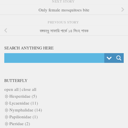
NEXT STORY
Only female mosquitoes bite
PREVIOUS STORY
বঙ্গবন্ধু সাফারি পার্কে ১৪ সিংহ শাবক
SEARCH ANYTHING HERE
BUTTERFLY
open all
|
close all
Hesperiidae (5)
Lycaenidae (11)
Nymphalidae (14)
Papilionidae (1)
Pieridae (2)