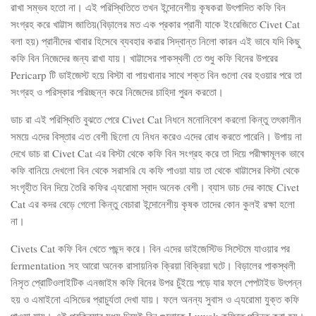
রাখা সম্ভব হতো না। এই পরিস্থিতিতে তখন ইন্দোনেশীয় কৃষকরা উৎপাদিত কফি বিন
সংগ্রহ করে খাট্টাস জাতিয়(বিড়ালের মত এক প্রকার প্রানী যাকে ইংরেজিতে Civet Cat
বলা হয়) প্রানীদের খাবার হিসেবে ব্যবহার করার সিদ্বান্ত নিলো কারন এই ভাবে যদি কিছু
কফি বিন নিজেদের জন্য রাখা যায়। খাট্টাসের পাকস্থলী তে শুধু কফি বিনের উপরের
Pericarp টি ডাইজেস্ট হয়ে বিস্টা বা পায়খানার সাথে শক্ত বিন গুলো বের হওয়ার পরে তা
সংগ্রহ ও পরিস্কার পরিচ্ছন্ন করে নিজেদের চাহিদা পুরন করতো।
ডাচ রা এই পরিস্থিতি বুঝতে পেরে Civet Cat নিধনে মনোনিবেশ করলো কিন্তু তৎকালীন
সময়ে এদের বিস্তার এত বেশী ছিলো যে নিধন করেও এদের রোধ করতে পারেনি। উপায় না
দেখে ডাচ রা Civet Cat এর বিস্টা থেকে কফি বিন সংগ্রহ করে তা দিয়ে পরীক্ষামূলক ভাবে
কফি বানিয়ে দেখলো বিন থেকে সরাসরি যে কফি পাওয়া যায় তা থেকে খাট্টাসের বিস্টা থেকে
সংগৃহীত বিন দিয়ে তৈরি কফির এ্যরোমা স্বাদ অনেক বেশী। ব্যাস ডাচ দের কাছে Civet
Cat এর কদর বেড়ে গেলো কিন্তু বেচারা ইন্দোনেশীয় কৃষক তাদের কোন কুলই রক্ষা হলো
না।
Civets Cat কফি বিন খেতে পছন্দ করে। বিন এদের ডাইজেস্টিভ সিস্টেমে যাওয়ার পর
fermentation সহ আরো অনেক রাসায়নিক ক্রিয়া বিক্রিয়া ঘটে। বিড়ালের পাকস্থলী
নিসৃত প্রোটিওলাইটিক এনজাইম কফি বিনের উপর চুঁইয়ে পড়ে যার ফলে পেপটাইড উৎপন্ন
হয় ও এমাইনো এসিডের প্রাচুর্যতা দেখা যায়। ফলে অনন্য সুবাস ও এ্যরোমা যুক্ত কফি
পাওয়া যায়। এই প্রক্রিয়ার মধ্য দিয়েই বিন গুলোকে Luwak কফিতে পরিনত করা হয়।