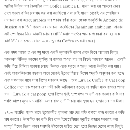
জাতিয় উদ্ভিদ যার বৈজ্ঞানিক নাম Coffea arabica L. ধারনা করা হয় আরবের কোন
দেশে প্রথম কফির চাষাবাদ শুরু করা হয়েছিলো এবং সেই ধারনা থেকেই এর স্পেসিসের
নামকরন করা হয়েছে arabica যার প্রথম বর্ণনা করেন ফ্রেঞ্চ প্রকৃতিবিদ Antoine de
Jussieu এবং তিনি প্রথম এর নামকরন করেছিলেন Jasminum arabicum, তারপর
এই স্পেসিমেন নিয়ে আমস্টারডামের বোটানিক্যাল গার্ডেনে অনেক গবেষনা করা হয় এবং
কার্ল লিনিয়াস ১৭৩৭ সালে একে নতুন গন Coffea তে স্থান দেন।
এক সময় আমরা চা এর শুধু মাত্র একটি ভ্যারাইটি বাজার থেকে কিনে আনতাম কিন্তু
আজকাল বিভিন্ন রকমের সুগন্ধি চা বাজারে পাওয়া যায় তা নিশ্চই আপনারা জানেন। তেমনি
কফি নিয়ে বিভিন্ন গবেষনা চলছে কিভাবে একে স্বাদে ও গন্ধে আরো উন্নীত করা যায়।
এরই ধারাবাহিকতায় বহুকাল আগে থেকেই ইন্দোনেশিয়ায় বিশেষ পদ্বতি অনুসরন করা হচ্ছে
এবং সফলতার সাথে সারা বিশ্বে সরবরাহ করছে। তারা Luwak Coffee বা Cat Poop
Coffee নামে এক প্রকার বেশ দামী কফি আবিস্কার করেছে যা বহুদিন যাবৎ বাজারে পাওয়া
যায়। Luwak বা cat poop হলো বিশ্বে খুবই দুস্প্রাপ্য ও দামী এক প্রকার কফি যার
প্রতি কাপের মুল্য ৮০ মার্কিন ডলার বাংলাদেশী টাকায় যার মূল্য ছয় হাজার চার শত টাকা।
১৭০০ শতাব্দির প্রথম ভাগে ইন্দোনেশীয় কৃষকরা ডাচ দের কফি বাগানে কাজ করতো ও কফি
চাষ করতো। উৎপাদিত সব কফি বিন তখন ইন্দোনেশিয়ার স্থানীয় বাজারে সরবরাহ করা
সম্পুর্ন নিষেধ ছিলো কারন সরাসরি ইউরোপে পাঠিয়ে দেয়া হতো নিজের দেশের জন্য কিছুই