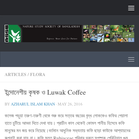
Skip to content
ARTICLES
/
FLORA
ইন্দোনেশীয় কৃষক ও Luwak Coffee
BY
AZHARUL ISLAM KHAN
·
MAY 26, 2016
কলেজ পড়ুয়া তরুণ-তরুণী থেকে শুরু করে সত্তর বছরের বৃদ্ধ লোককেও কফির পেয়ালা
হাতে চুটিয়ে আড্ডা দিতে দেখা যায়। প্রাচীন কাল থেকেই কোমল পানীয় হিসেবে কফি
মানুষের মন জয় করে নিয়েছে।বর্তমান আধুনিক সভ্যতায় কফি ছাড়া কাউকে আপ্যায়নের
কল্পনাই করা যায় না। কফি মূলত Rubiaceae পরিবার ভুক্ত সপুষ্পক পেরিনিয়াল গুল্ম