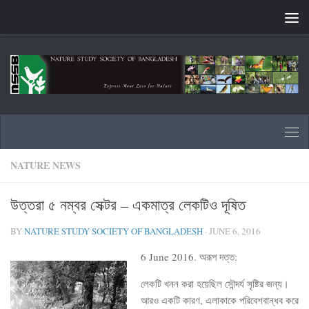
Skip to content
NATURE NEWS
উত্তরা ৫ নম্বর সেক্টর – একমাত্র লেকটিও দূষিত
BY
NATURE STUDY SOCIETY OF BANGLADESH
·
JUNE 6, 2016
6 June 2016. অরূপ দত্ত:
লেকটি খনন করা হয়েছিল সৌন্দর্য সৃষ্টির জন্য।
আরও একটি কারণ, এলাকাকে পরিবেশবান্ধব করে