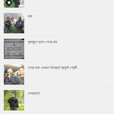
দাদা
পুরস্কৃত হলেন শেখর রায়
শেখর দাদা একজন নিঃস্বার্থ প্রকৃতি প্রেমী
শেখরলতা!