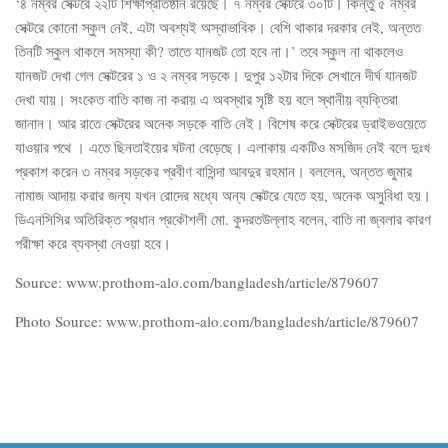
‘৪ নম্বর সেক্টরে ২২টি শিক্ষাপ্রতিষ্ঠান রয়েছে। ৭ নম্বর সেক্টরে ৩০টি। কিন্তু ৫ নম্বর
সেক্টরে কোনো স্কুল নেই, এটা অবশ্যই অস্বাভাবিক। বেশি থাকার দরকার নেই, অন্তত
তিনটি স্কুল থাকলে সমস্যা কী? তাতে যানজট তো হবে না।’ তবে স্কুল না থাকলেও
যানজট দেখা গেল সেক্টরের ১ ও ২ নম্বর সড়কে। দুপুর ১২টার দিকে সেখানে দীর্ঘ যানজট
দেখা যায়। সংকেত বাতি কাজ না করায় এ অবস্থার সৃষ্টি হয় বলে স্থানীয় ব্যক্তিরা
জানান। আর রাতে সেক্টরের অনেক সড়কে বাতি নেই। বিশেষ করে সেক্টরের ড্রাইভওয়েতে
যাওয়ার পথে । এতে ছিনতাইয়ের ঘটনা বেড়েছে। এলাকায় একটিও মসজিদ নেই বলে দুঃখ
প্রকাশ করেন ৩ নম্বর সড়কের প্রবীণ বাসিন্দা আবদুর রহমান। বললেন, অন্তত জুমার
নামাজ আদায় করার জন্য যখন রোদের মধ্যে অন্য সেক্টরে যেতে হয়, অনেক অসুবিধা হয়।
ডিএনসিসির অতিরিক্ত প্রধান প্রকৌশলী মো. কুদরতউল্লাহ বলেন, বাতি না জ্বলার কারণ
পরীক্ষা করে ব্যবস্থা নেওয়া হবে।
Source: www.prothom-alo.com/bangladesh/article/879607
Photo Source: www.prothom-alo.com/bangladesh/article/879607