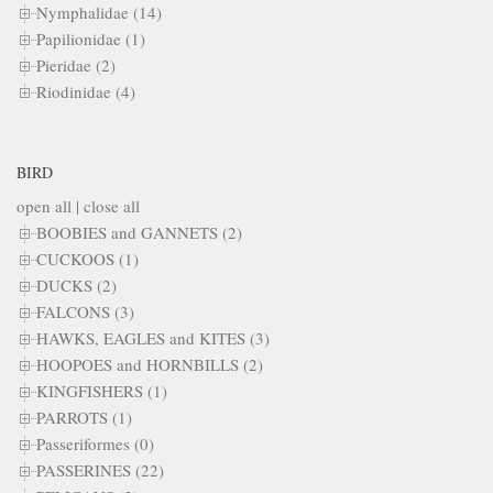
Nymphalidae (14)
Papilionidae (1)
Pieridae (2)
Riodinidae (4)
BIRD
open all
|
close all
BOOBIES and GANNETS (2)
CUCKOOS (1)
DUCKS (2)
FALCONS (3)
HAWKS, EAGLES and KITES (3)
HOOPOES and HORNBILLS (2)
KINGFISHERS (1)
PARROTS (1)
Passeriformes (0)
PASSERINES (22)