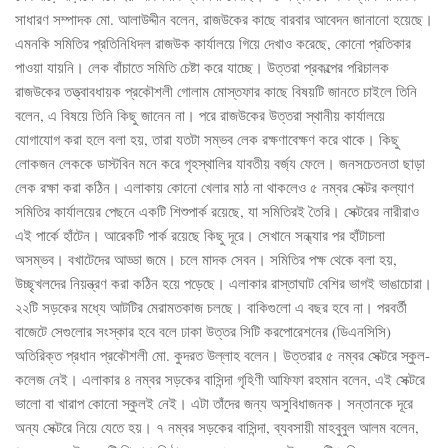
সাধারণ সম্পাদক মো. আলাউদ্দীন বলেন, রাজউকের কাছে বারবার আবেদন জানানো হয়েছে।
এমনকি সমিতির প্রতিনিধিদল রাজউক কার্যালয়ে গিয়ে দেখাও করেছে, কোনো প্রতিকার
পাওয়া যায়নি। লেক বাঁচাতে সমিতি চেষ্টা করে যাচ্ছে। উত্তরা প্রকল্পের পরিচালক
রাজউকের তত্ত্বাবধায়ক প্রকৌশলী গোলাম মোস্তফার কাছে বিষয়টি জানতে চাইলে তিনি
বলেন, এ বিষয়ে তিনি কিছু জানেন না। পরে রাজউকের উত্তরা স্থানীয় কার্যালয়ে
যোগাযোগ করা হলে বলা হয়, তারা যতটা সম্ভব লেক রক্ষণাবেক্ষণ করে থাকে। কিছু
লোকজন লেককে ডাস্টবিন মনে করে গৃহস্থালির যাবতীয় বর্জ্য ফেলে। জনসচেতনতা ছাড়া
লেক রক্ষা করা কঠিন। এলাকায় কোনো খেলার মাঠ না থাকলেও ৫ নম্বর সেক্টর কল্যাণ
সমিতির কার্যালয়ের পেছনে একটি শিশুপার্ক রয়েছে, যা সমিতিরই তৈরি। সেক্টরের নারীরাও
এই পার্কে হাঁটেন। আরেকটি পার্ক রয়েছে কিছু দূরে। সেখানে সন্ধ্যার পর হাঁটাচলা
অসম্ভব। বখাটেদের আড্ডা জমে। চলে মাদক সেবন। সমিতির পক্ষ থেকে বলা হয়,
উচ্ছৃখলদের নিয়ন্ত্রণ করা কঠিন হয়ে পড়েছে। এলাকার রাস্তাঘাট বেশির ভাগই ভাঙাচোরা।
২২টি সড়কের মধ্যে আটটির মেরামতকাজ চলছে। বাকিগুলো এ বছর হবে না। পরবর্তী
বাজেটে সেগুলোর সংস্কার হবে বলে ঢাকা উত্তর সিটি করপোরেশনের (ডিএনসিসি)
অতিরিক্ত প্রধান প্রকৌশলী মো. কুদরত উল্লাহ বলেন। উত্তরার ৫ নম্বর সেক্টরে স্কুল-
কলেজ নেই। এলাকার ৪ নম্বর সড়কের বাসিন্দা গৃহিণী আফিফা রহমান বলেন, এই সেক্টরে
ভালো বা খারাপ কোনো স্কুলই নেই। এটা তাঁদের জন্য অসুবিধাজনক। সন্তানকে দূরে
অন্য সেক্টরে নিয়ে যেতে হয়। ৭ নম্বর সড়কের বাসিন্দা, ব্যবসায়ী মাহবুবুল আলম বলেন,