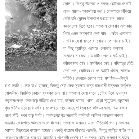
তোলা। কিন্তু উত্তরা ৫ নম্বর সেক্টরের লেকটি
এখন ময়লা- আবর্জনায় ভরা। লেকপাড়ে দাঁড়িয়ে
কেউ যদি সৌন্দর্য উপভোগ করতে চান, নাকে
রুমালচাপা দিতে হবে। গতকাল রোববার এলাকায়
গিয়ে এমন অবস্থাই দেখা যায়। সেক্টর এলাকায়
নাগরিক সেবা বলতে যা বোঝায়, তা প্রায় নেই।
যা কিছু প্রাপ্তি, এসেছে এলাকার কল্যাণ
সমিতির মাধ্যমে। একটিও খেলার মাঠ নেই।
কাঁচাবাজার নেই। মসজিদও নেই। নথিপত্র ঘেঁটে
দেখা গেল, সেক্টরের যে লে-আউট প্ল্যান, তাতেও
ঘাটতি। সেখানে খেলার মাঠ, মসজিদ—কিছুই
রাখা হয়নি। লেক রাখা হয়েছে, কিন্তু সেই লেক সুরক্ষার জন্য রাজধানী উন্নয়ন কর্তৃপক্ষ
(রাজউক) নিয়মিত কোনো ব্যবস্থা নেয় না। গতকাল বেলা সাড়ে ১১টার দিকে ২ নম্বর
সড়কসংলগ্ন লেকপাড়ে দাঁড়িয়ে দেখা যায়, ভাসছে ডাবের খোসা, ছেঁড়া স্যান্ডেল, জুতাসহ
গৃহস্থালির বারোয়ারি বর্জ্য। লেকপাড়ে পড়ে আছে পরিত্যক্ত কাঁথা-কম্বল, ডিম রাখার
ভাঙা খাঁচি, পশুর হাড় সবই। অবসরপ্রাপ্ত সরকারি কর্মকর্তা আকিল আহমেদ সকাল-
সন্ধ্যায় লেকপাড়ে আসতে ভালোবাসেন। গতকাল অসময়ে এসে দাঁড়িয়েছিলেন। বললেন,
‘বাসায় বিদ্যুতের ঝামেলা হয়েছে। একটু বাতাসে দাঁড়াতে এসেছি, কিন্তু শান্তি পাচ্ছি না।
লেকপাড়ে দাঁড়ালে মনে হয় আবর্জনার প্রদর্শনী দেখছি।’ ৫ নম্বর সেক্টর কল্যাণ সমিতির