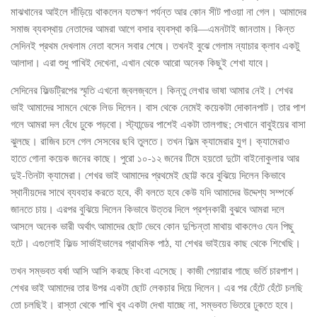
মাঝখানের আইলে দাঁড়িয়ে থাকলেন যতক্ষণ পর্যন্ত আর কোন সীট পাওয়া না গেল। আমাদের
সমাজ ব্যবস্থায় নেতাদের আমরা আগে বসার ব্যবস্থা করি—এমনটাই জানতাম। কিন্ত
সেদিনই প্রথম দেখলাম নেতা বসেন সবার শেষে। তখনই বুঝে গেলাম ন্যাচার ক্লাব একটু
আলাদা। এরা শুধু পাখিই দেখেনা, এখান থেকে আরো অনেক কিছুই শেখা যাবে।
সেদিনের ফিল্ডট্রিপের স্মৃতি এখনো জ্বলজ্বলে। কিন্তু লেখার ভাষা আমার নেই। শেখর
ভাই আমাদের সামনে থেকে লিড দিলেন। বাস থেকে নেমেই কয়েকটা দোকানপাট। তার পাশ
গলে আমরা দল বেঁধে ঢুকে পড়বো। স্ট্যান্ডের পাশেই একটা তালগাছ; সেখানে বাবুইয়ের বাসা
ঝুলছে। রাজিব চলে গেল সেসবের ছবি তুলতে। তখন ফিল্ম ক্যামেরার যুগ। ক্যামেরাও
হাতে গোনা কয়েক জনের কাছে। পুরো ১০-১২ জনের টিমে হয়তো দুটো বাইনোকুলার আর
দুই-তিনটা ক্যামেরা। শেখর ভাই আমাদের প্রথমেই ছোট্ট করে বুঝিয়ে দিলেন কিভাবে
স্থানীয়দের সাথে ব্যবহার করতে হবে, কী বলতে হবে কেউ যদি আমাদের উদ্দেশ্য সম্পর্কে
জানতে চায়। এরপর বুঝিয়ে দিলেন কিভাবে উত্তর দিলে প্রশ্নকারী বুঝবে আমরা দলে
আসলে অনেক ভারী অর্থাৎ আমাদের ছোট ভেবে কোন দুশ্চিন্তা মাথায় থাকলেও যেন পিছু
হটে। এগুলোই ফিল্ড সার্ভাইভালের প্রাথমিক পাঠ, যা শেখর ভাইয়ের কাছ থেকে শিখেছি।
তখন সম্ভবত বর্ষা আসি আসি করছে কিংবা এসেছে। কাজী পেয়ারার গাছে ভর্তি চারপাশ।
শেখর ভাই আমাদের তার উপর একটা ছোট লেকচার দিয়ে দিলেন। এর পর হেঁটে হেঁটে চলছি
তো চলছিই। রাস্তা থেকে পাখি খুব একটা দেখা যাচ্ছে না, সম্ভবত ভিতরে ঢুকতে হবে।