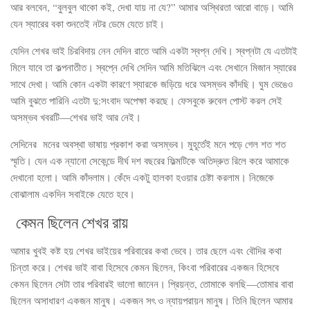
আর বলবেন, “বুলবুল থাকো কই, দেখা যায় না যে?” আমার অস্থিরতা আরো বাড়ে। আমি
যেন স্যারের বকা শুনতেই নটর ডেমে যেতে চাই।
যেদিন শেখর ভাই চিরবিদায় নেন দেদিন রাতে আমি একটা স্বপ্ন দেখি। স্বপ্নটা যে এতটাই
মিলে যাবে তা কল্পনাতীত। স্বপ্নে দেখি সেদিন আমি মতিঝিলে এবং সেখানে মিজান স্যারের
সাথে দেখা। আমি কোন একটা কারণে স্যারকে জড়িয়ে ধরে অসম্ভব কাঁদছি। ঘুম ভেঙেও
আমি বুঝতে পারিনি এতটা দু:সংবাদ অপেক্ষা করছে। ফেসবুকে রুবেল পোস্ট করল সেই
অসম্ভব খবরটি—শেখর ভাই আর নেই।
সেদিনের মনের অবস্থা ভাষায় প্রকাশ করা অসম্ভব। মুহূর্তেই মনে পড়ে গেল শত শত
স্মৃতি। যেন এক ন্যানো সেকেন্ডে দীর্ঘ দশ বছরের ফিল্মটিকে অতিদ্রুত রিলে করে আমাকে
দেখানো হলো। আমি কাঁদলাম। কেঁদে একটু হালকা হওয়ার চেষ্টা করলাম। নিজেকে
বোঝালাম একদিন সবাইকে যেতে হবে।
কেমন ছিলেন শেখর রায়
আমার খুবই কষ্ট হয় শেখর ভাইয়ের পরিবারের কথা ভেবে। তার ছেলে এবং বৌদির কথা
চিন্তা করে। শেখর ভাই বাবা হিসেবে কেমন ছিলেন, কিংবা পরিবারের একজন হিসেবে
কেমন ছিলেন সেটা তার পরিবারই ভালো জানেন। প্রিয়ন্ত, তোমাকে বলছি—তোমার বাবা
ছিলেন অসাধারণ একজন মানুষ। একজন সৎ ও ন্যায়পরায়ন মানুষ। তিনি ছিলেন আমার