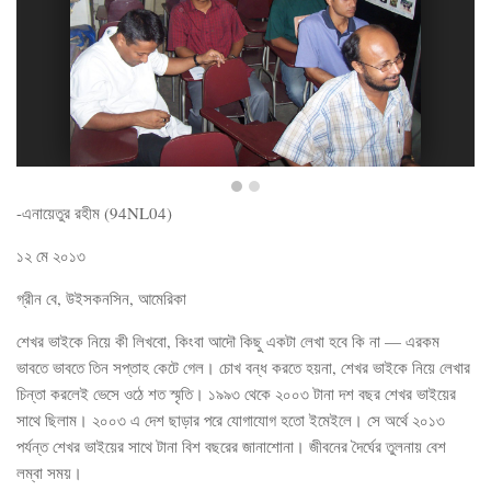
-এনায়েতুর রহীম (94NL04)
১২ মে ২০১৩
গ্রীন বে, উইসকনসিন, আমেরিকা
শেখর ভাইকে নিয়ে কী লিখবো, কিংবা আদৌ কিছু একটা লেখা হবে কি না — এরকম
ভাবতে ভাবতে তিন সপ্তাহ কেটে গেল। চোখ বন্ধ করতে হয়না, শেখর ভাইকে নিয়ে লেখার
চিন্তা করলেই ভেসে ওঠে শত স্মৃতি। ১৯৯৩ থেকে ২০০৩ টানা দশ বছর শেখর ভাইয়ের
সাথে ছিলাম। ২০০৩ এ দেশ ছাড়ার পরে যোগাযোগ হতো ইমেইলে। সে অর্থে ২০১৩
পর্যন্ত শেখর ভাইয়ের সাথে টানা বিশ বছরের জানাশোনা। জীবনের দৈর্ঘের তুলনায় বেশ
লম্বা সময়।