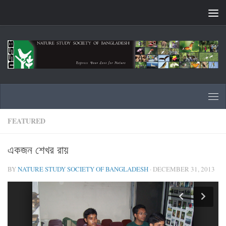
Skip to content
FEATURED
একজন শেখর রায়
BY
NATURE STUDY SOCIETY OF BANGLADESH
·
DECEMBER 31, 2013