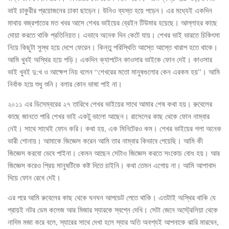
ভাই চাকুরীর প্রয়োজনের ঢাকা ছাড়েন। উনিও ব্যস্ত হয়ে পড়েন। এর মধ্যেই একদিন
মাথায় বজ্রপাতের মত খবর আসে শেখর ভাইয়ের ব্রেইন টিউমার হয়েছে। আল্লাহর কাছে
দোয়া করতে থাকি প্রতিনিয়ত। এভাবে অনেক দিন কেটে যায়। শেখর ভাই ভারতে চিকিৎসা
নিয়ে কিছুটা সুস্থ হয়ে দেশে ফেরেন। কিন্তু পরিস্থিতি আস্তে আস্তে খারাপ হতে থাকে।
আমি খুবই অস্থির হয়ে পড়ি। একদিন ক্যাপটেন কাওসার ভাইকে ফোন দেই। কাওসার
ভাই খুবই দু:খ ও আক্ষেপ নিয় বলেন “শেখরের মতো মানুষগুলোর কেন এরকম হয়”। আমি
নির্বাক হয়ে শুধু শুনি। বলার কোন ভাষা পাই না।
২০১১ এর ডিসেম্বরের ২৭ তারিখে শেখর ভাইয়ের সাথে আমার শেষ কথা হয়। রুবেলের
কাছে জানতে পারি শেখর ভাই একটু ভালো আছেন। রাসেলের কাছ থেকে ফোন নাম্বার
নেই। সাথে সাথেই ফোন করি। কথা হয়, এক মিনিটেরও কম। শেখর ভাইয়ের গলা অনেক
ভারী শোনায়। আমাকে জিজ্ঞেস করেন আমি তার নাম্বার কিভাবে পেয়েছি। আমি কী
জিজ্ঞেস করবো ভেবে পাইনা। কেমন আছেন সেটাও জিজ্ঞেস করতে সংকোচ বোধ হয়। আর
জিজ্ঞেস করেও প্রিয় মানুষটিকে কষ্ট দিতে চাইনি। কথা তেমন এগোয় না। আমি আশাবাদ
দিয়ে ফোন রেখে দেই।
এর পরে আমি রুবেলের কাছ থেকে ঘনঘন আপডেট পেতে থাকি। এতটাই অস্থির থাকি যে
প্রায়ই নটর ডেম কলেজ আর মিজার স্যারকে স্বপ্নে দেখি। সেটা জেনে অস্ট্রেলিয়া থেকে
নাদিম মজা করে বলে, স্যারের সাথে দেখা হলে স্যার অতি অবশ্যই আপনাকে ঝারি মারবেন,