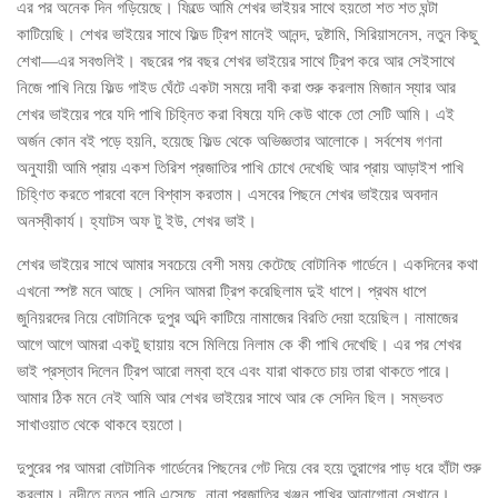
এর পর অনেক দিন গড়িয়েছে। ফিল্ডে আমি শেখর ভাইয়র সাথে হয়তো শত শত ঘন্টা
কাটিয়েছি। শেখর ভাইয়ের সাথে ফিল্ড ট্রিপ মানেই আনন্দ, দুষ্টামি, সিরিয়াসনেস, নতুন কিছু
শেখা—এর সবগুলিই। বছরের পর বছর শেখর ভাইয়ের সাথে ট্রিপ করে আর সেইসাথে
নিজে পাখি নিয়ে ফিল্ড গাইড ঘেঁটে একটা সময়ে দাবী করা শুরু করলাম মিজান স্যার আর
শেখর ভাইয়ের পরে যদি পাখি চিহ্নিত করা বিষয়ে যদি কেউ থাকে তো সেটি আমি। এই
অর্জন কোন বই পড়ে হয়নি, হয়েছে ফিল্ড থেকে অভিজ্ঞতার আলোকে। সর্বশেষ গণনা
অনুযায়ী আমি প্রায় একশ তিরিশ প্রজাতির পাখি চোখে দেখেছি আর প্রায় আড়াইশ পাখি
চিহ্ণিত করতে পারবো বলে বিশ্বাস করতাম। এসবের পিছনে শেখর ভাইয়ের অবদান
অনস্বীকার্য। হ্যাটস অফ টু ইউ, শেখর ভাই।
শেখর ভাইয়ের সাথে আমার সবচেয়ে বেশী সময় কেটেছে বোটানিক গার্ডেনে। একদিনের কথা
এখনো স্পষ্ট মনে আছে। সেদিন আমরা ট্রিপ করেছিলাম দুই ধাপে। প্রথম ধাপে
জুনিয়রদের নিয়ে বোটানিকে দুপুর অব্দি কাটিয়ে নামাজের বিরতি দেয়া হয়েছিল। নামাজের
আগে আগে আমরা একটু ছায়ায় বসে মিলিয়ে নিলাম কে কী পাখি দেখেছি। এর পর শেখর
ভাই প্রস্তাব দিলেন ট্রিপ আরো লম্বা হবে এবং যারা থাকতে চায় তারা থাকতে পারে।
আমার ঠিক মনে নেই আমি আর শেখর ভাইয়ের সাথে আর কে সেদিন ছিল। সম্ভবত
সাখাওয়াত থেকে থাকবে হয়তো।
দুপুরের পর আমরা বোটানিক গার্ডেনের পিছনের গেট দিয়ে বের হয়ে তুরাগের পাড় ধরে হাঁটা শুরু
করলাম। নদীতে নতুন পানি এসেছে, নানা প্রজাতির খঞ্জন পাখির আনাগোনা সেখানে।