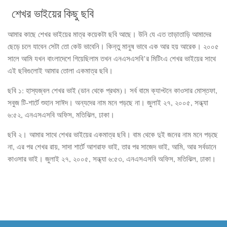
শেখর ভাইয়ের কিছু ছবি
আমার কাছে শেখর ভাইয়ের মাত্র কয়েকটা ছবি আছে। উনি যে এত তাড়াতাড়ি আমাদের
ছেড়ে চলে যাবেন সেটা তো কেউ ভাবেনি। কিন্তু মানুষ ভাবে এক আর হয় আরেক। ২০০৫
সালে আমি যখন বাংলাদেশে গিয়েছিলাম তখন এনএসএসবি’র মিটিংএ শেখর ভাইয়ের সাথে
এই ছবিগুলোই আমার তোলা একমাত্র ছবি।
ছবি ১: হাস্যজ্বল শেখর ভাই (ডান থেকে প্রথম)। সর্ব বামে ক্যাপ্টনে কাওসার মোস্তফা,
সবুজ টি-শার্টে শুহান সাঈদ। অন্যদের নাম মনে পড়ছে না। জুলাই ২৭, ২০০৫, সন্ধ্যা
৬:৫২, এনএসএসবি অফিস, মতিঝিল, ঢাকা।
ছবি ২। আমার সাথে শেখর ভাইয়ের একমাত্র ছবি। বাম থেকে দুই জনের নাম মনে পড়ছে
না, এর পর শেখর রায়, সাদা শার্টে আশরাফ ভাই, তার পর সাজেদ ভাই, আমি, আর সর্বডানে
কাওসার ভাই। জুলাই ২৭, ২০০৫, সন্ধ্যা ৬:৫৩, এনএসএসবি অফিস, মতিঝিল, ঢাকা।