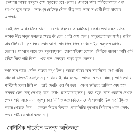
একসময় আমরা রাস্তার শেষ প্রান্তে চলে এলাম। সেখানে বর্ষার পানিতে রাস্তা এবং
চারপাশ ডুবে আছে। অসংখ্য ছোটবড় নৌকা ভীড় করে আছে সওয়ারী নিয়ে যাত্রার
অপেক্ষায়।
একই পথে আবার ফিরে আসা। এর পর গন্তব্য অন্যদিকে। ফেরার পথে রাস্তা থেকে
অনেক নীচে সবুজ ফসলের ক্ষেতে কী যেন একটা দেখা গেল। সম্ভবত হলদে পাখি। রাজিব
তার টেলিফটো লেন্স নিয়ে সবার আগে, তার পিছে পিছে শেখর ভাইও সম্ভবত এগিয়ে
গেলেন। যাওয়ার আগে তার স্বভাবসুলভ “পোলাপাইনস তোমরা এইদিকে থাকো” আমি দেখি
ছবিটা নিতে পারি কিনা—এই বলে ক্ষেত্রের মধ্যে ঢুকে গেলেন।
স্পষ্ট মনে আছে সেদিন যাদুঘর বন্ধ ছিল। আমরা বাইরে বসে সারাদিনের দেখা পাখির
তালিকা আপডেট করছিলাম। শেখর ভাই নাম বলছেন, আমরা মিলিয়ে নিচ্ছি। আমি তখনও
পাখিটাখি তেমন চিনি না। তাই দেখছি এরা কী করে। শেখর ভাইয়ের তালিকা শেষ হলে
অন্যরা কেউ কিছু দেখেছে কিনা সেটাও জানতে চাইলেন। কেউ নতুন কোন প্রজাতি দেখলে
শেখর ভাই তাকে নানা প্রশ্ন করে নিশ্চিত হতে চাইছেন সে ঐ প্রজাতি ঠিক মত চিহ্নিত
করতে পেরেছে কিনা। একজন লিডার কিভাবে কোয়ালিটির ব্যাপারে সিরিয়াস থাকে সেটাও
শেখর ভাইয়ের মাঝে দেখলাম ।
বোটানিক গার্ডেনে অনন্য অভিজ্ঞতা