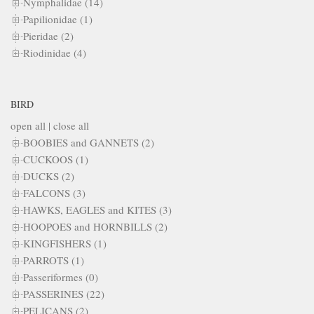
Nymphalidae (14)
Papilionidae (1)
Pieridae (2)
Riodinidae (4)
BIRD
open all
|
close all
BOOBIES and GANNETS (2)
CUCKOOS (1)
DUCKS (2)
FALCONS (3)
HAWKS, EAGLES and KITES (3)
HOOPOES and HORNBILLS (2)
KINGFISHERS (1)
PARROTS (1)
Passeriformes (0)
PASSERINES (22)
PELICANS (2)