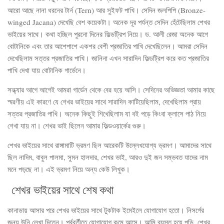
আরো আছে নানা ধরনের টার্ন (Tern) আর সুইফট পাখি। সেদিন জলপিপি (Bronze-
winged Jacana) দেখেছি বেশ কয়েকটা। অনেক দূর পর্যন্ত সেদিন হেঁটেছিলাম শেখর
ভাইয়ের সাথে। কথা হচ্ছিল পুরনো দিনের ফিল্ডট্রিপ নিয়ে। ড. আলী রেজা অনেক আগে
বোটানিকে এবং তার আশেপাশে একশর বেশী প্রজাতির পাখি দেখেছিলেন। আমরা সেদিন
দেখেছিলাম সত্তর প্রজাতির পাখি। জানিনা এখন সারাদিন ফিল্ডট্রিপ করে কত প্রজাতির
পাখি দেখা যায় বোটানিক গার্ডেনে।
সন্ধ্যার আগে আগেই আমরা গার্ডেন থেকে বের হয়ে আসি। সেদিনের অভিজ্ঞতা আমার কাছে
স্মরণীয় এই কারণে যে শেখর ভাইয়ের সাথে সারাদিন কাটিয়েছিলাম, দেখেছিলাম প্রায়
সত্তর প্রজাতির পাখি। অনেক কিছুই শিখেছিলাম যা বই পড়ে কিংবা ক্লাসে পাঠ নিয়ে
শেখা যায় না। শেখর ভাই ছিলেন আমার ফিল্ডওয়ার্কের গুরু।
শেখর ভাইয়ের সাথে রাঙ্গামাটি ভ্রমণ ছিল আরেকটি উল্লেখযোগ্য ভ্রমণ। আমাদের সাথে
ছিল নাদিম, বাবুল পালমা, সুমন হালদার, শেখর ভাই, আরও দুই জন সম্ভবত যাদের নাম
মনে পড়ছে না। এই ভ্রমণ নিয়ে অন্য কেউ লিখুক।
শেখর ভাইয়ের সাথে শেষ কথা
কানাডায় আসার পরে শেখর ভাইয়ের সাথে টুকটাক ইমেইলে যোগাযোগ হতো। নিসর্গের
জন্য উনি লেখা দিতেন। পর্ববর্তীতে যোগাযোগ কমে আসে। আমি ব্যস্ত হয়ে পড়ি, শেখর