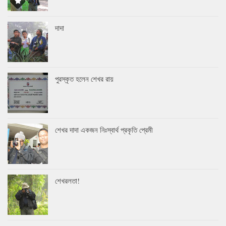
দাদা
পুরস্কৃত হলেন শেখর রায়
শেখর দাদা একজন নিঃস্বার্থ প্রকৃতি প্রেমী
শেখরলতা!