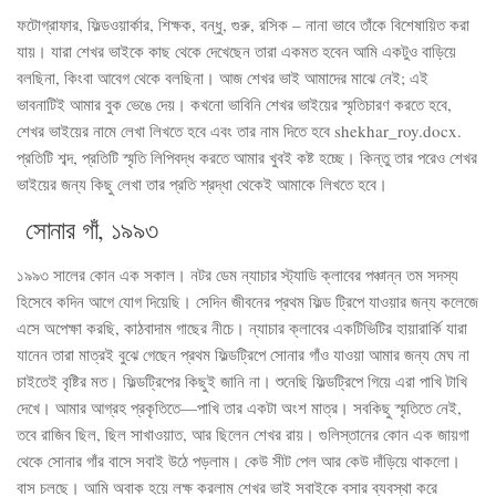
ফটোগ্রাফার, ফিল্ডওয়ার্কার, শিক্ষক, বন্ধু, গুরু, রসিক – নানা ভাবে তাঁকে বিশেষায়িত করা
যায়। যারা শেখর ভাইকে কাছ থেকে দেখেছেন তারা একমত হবেন আমি একটুও বাড়িয়ে
বলছিনা, কিংবা আবেগ থেকে বলছিনা। আজ শেখর ভাই আমাদের মাঝে নেই; এই
ভাবনাটিই আমার বুক ভেঙে দেয়। কখনো ভাবিনি শেখর ভাইয়ের স্মৃতিচারণ করতে হবে,
শেখর ভাইয়ের নামে লেখা লিখতে হবে এবং তার নাম দিতে হবে shekhar_roy.docx.
প্রতিটি শব্দ, প্রতিটি স্মৃতি লিপিবদ্ধ করতে আমার খুবই কষ্ট হচ্ছে। কিন্তু তার পরেও শেখর
ভাইয়ের জন্য কিছু লেখা তার প্রতি শ্রদ্ধা থেকেই আমাকে লিখতে হবে।
সোনার গাঁ, ১৯৯৩
১৯৯৩ সালের কোন এক সকাল। নটর ডেম ন্যাচার স্ট্যাডি ক্লাবের পঞ্চান্ন তম সদস্য
হিসেবে কদিন আগে যোগ দিয়েছি। সেদিন জীবনের প্রথম ফিল্ড ট্রিপে যাওয়ার জন্য কলেজে
এসে অপেক্ষা করছি, কাঠবাদাম গাছের নীচে। ন্যাচার ক্লাবের একটিভিটির হায়ারার্কি যারা
যানেন তারা মাত্রই বুঝে গেছেন প্রথম ফিল্ডট্রিপে সোনার গাঁও যাওয়া আমার জন্য মেঘ না
চাইতেই বৃষ্টির মত। ফিল্ডট্রিপের কিছুই জানি না। শুনেছি ফিল্ডট্রিপে গিয়ে এরা পাখি টাখি
দেখে। আমার আগ্রহ প্রকৃতিতে—পাখি তার একটা অংশ মাত্র। সবকিছু স্মৃতিতে নেই,
তবে রাজিব ছিল, ছিল সাখাওয়াত, আর ছিলেন শেখর রায়। গুলিস্তানের কোন এক জায়গা
থেকে সোনার গাঁর বাসে সবাই উঠে পড়লাম। কেউ সীট পেল আর কেউ দাঁড়িয়ে থাকলো।
বাস চলছে। আমি অবাক হয়ে লক্ষ করলাম শেখর ভাই সবাইকে বসার ব্যবস্থা করে