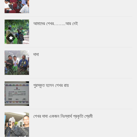
আমাদের শেখর……..আর নেই
দাদা
পুরস্কৃত হলেন শেখর রায়
শেখর দাদা একজন নিঃস্বার্থ প্রকৃতি প্রেমী