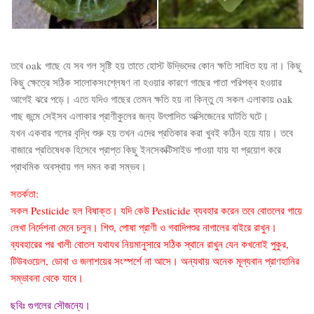
তবে oak গাছে যে সব গল সৃষ্টি হয় তাতে হোস্ট উদ্ভিদের কোন ক্ষতি সাধিত হয় না। কিছু
কিছু ক্ষেত্রে সঠিক সালোকসংশ্লেষণ না হওয়ার কারণে গাছের পাতা পরিপক্ব হওয়ার
আগেই ঝরে পড়ে। এতে যদিও গাছের তেমন ক্ষতি হয় না কিন্তু যে সকল এলাকায় oak
গাছ জন্মে সেইসব এলাকার প্রাণীকুলের জন্য উৎপাদিত অক্সিজেনের ঘাটতি ঘটে।
যখন একবার গলের বৃদ্ধি শুরু হয় তখন এদের প্রতিকার করা খুবই কঠিন হয়ে যায়। তবে
বাজারে প্রতিষেধক হিসেবে প্রাপ্ত কিছু ইনসেকক্টিসাইড পাওয়া যায় যা প্রয়োগ করে
প্রাথমিক অবস্থায় গল দমন করা সম্ভব।
সতর্কতা:
সকল Pesticide হল বিষাক্ত। যদি কেউ Pesticide ব্যবহার করেন তবে বোতলের গায়ে
লেখা নির্দেশনা মেনে চলুন। শিশু, পোষা প্রাণী ও গবাদিপশুর নাগালের বাইরে রাখুন।
ব্যবহারের পর খালী বোতল যথাযথ নিয়মানুসারে সঠিক স্থানে রাখুন যেন কখনোই পুকুর,
টিউবওয়েল, ডোবা ও জলাশয়ের সংস্পর্শে না আসে। অন্যথায় অনেক মূল্যবান প্রাণহানির
সম্ভাবনা থেকে যাবে।
ছবিঃ গুগলের সৌজন্যে।