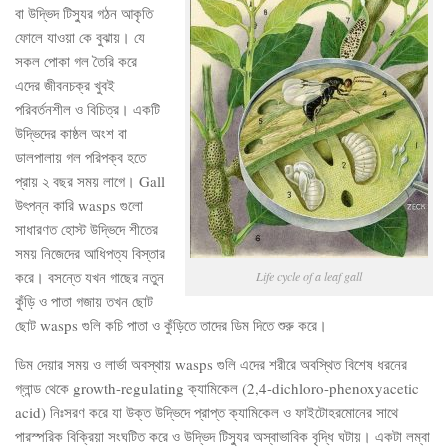
বা উদ্ভিদ টিস্যুর গঠন আকৃতি
ফোলে যাওয়া কে বুঝায়। যে
সকল পোকা গল তৈরি করে
এদের জীবনচক্র খুবই
পরিবর্তনশীল ও বিচিত্র। একটি
উদ্ভিদের কাষ্ঠল অংশ বা
ডালপালায় গল পরিপক্ব হতে
প্রায় ২ বছর সময় লাগে। Gall
উৎপন্ন কারি wasps গুলো
সাধারণত হোস্ট উদ্ভিদে শীতের
সময় নিজেদের আধিপত্য বিস্তার
করে। বসন্তে যখন গাছের নতুন
Life cycle of a leaf gall
কুঁড়ি ও পাতা গজায় তখন ছোট
ছোট wasps গুলি কচি পাতা ও কুঁড়িতে তাদের ডিম দিতে শুরু করে।
ডিম দেয়ার সময় ও লার্ভা অবস্থায় wasps গুলি এদের শরীরে অবস্থিত বিশেষ ধরনের
গ্লান্ড থেকে growth-regulating ক্যামিকেল (2,4-dichloro-phenoxyacetic
acid) নিঃসরণ করে যা উক্ত উদ্ভিদে প্রাপ্ত ক্যামিকেল ও ফাইটোহরমোনের সাথে
পারস্পরিক বিক্রিয়া সংঘটিত করে ও উদ্ভিদ টিস্যুর অস্বাভাবিক বৃদ্ধি ঘটায়। একটা লম্বা