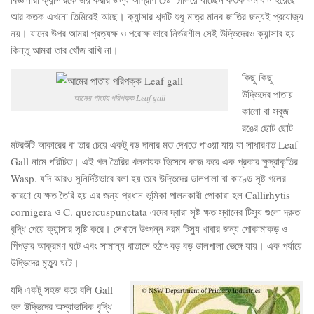
আর কতক এখনো তিমিরেই আছে। ক্যান্সার শব্দটি শুধু মাত্র মানব জাতির জন্যই প্রযোজ্য
নয়। যাদের উপর আমরা প্রত্যক্ষ ও পরোক্ষ ভাবে নির্ভরশীল সেই উদ্ভিদেরও ক্যান্সার হয়
কিন্তু আমরা তার খোঁজ রাখি না।
কিছু কিছু
উদ্ভিদের পাতায়
আমের পাতায় পরিপক্ক Leaf gall
কালো বা সবুজ
রঙের ছোট ছোট
মটরশুঁটি আকারের বা তার চেয়ে একটু বড় দানার মত দেখতে পাওয়া যায় যা সাধারণত Leaf
Gall নামে পরিচিত। এই গল তৈরির খলনায়ক হিসেবে কাজ করে এক প্রকার ক্ষুদ্রাকৃতির
Wasp. যদি আরও সুনির্দিষ্টভাবে বলা হয় তবে উদ্ভিদের ডালপালা বা কাণ্ডে সৃষ্ট গলের
কারণে যে ক্ষত তৈরি হয় এর জন্য প্রধান ভূমিকা পালনকারী পোকারা হল Callirhytis
cornigera ও C. quercuspunctata এদের দ্বারা সৃষ্ট ক্ষত স্থানের টিস্যু গুলো দ্রুত
বৃদ্ধি পেয়ে ক্যান্সার সৃষ্টি করে। সেখানে উৎপন্ন নরম টিস্যু খাবার জন্য পোকামাকড় ও
পিঁপড়ার আক্রমণ ঘটে এবং সামান্য বাতাসে হঠাৎ বড় বড় ডালপালা ভেঙ্গে যায়। এক পর্যায়ে
উদ্ভিদের মৃত্যু ঘটে।
যদি একটু সহজ করে বলি Gall
হল উদ্ভিদের অস্বাভাবিক বৃদ্ধি