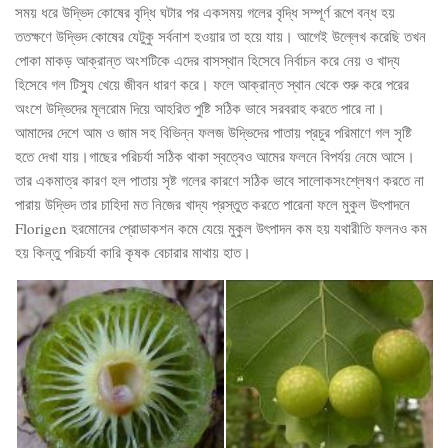
সময় ধরে উদ্ভিদ কোষের বৃদ্ধি ঘটার পর একসময় গলের বৃদ্ধি সম্পূর্ণ রূপে বন্ধ হয়
ততক্ষণে উদ্ভিদ কোষের যেটুকু সর্বনাশ হওয়ার তা হয়ে যায়। আগেই উল্লেখ করেছি তখন
পোকা মাকড় আক্রান্ত অংশটিকে এদের বাসস্থান হিসেবে নির্বাচন করে নেয় ও খাদ্য
হিসেবে গল টিস্যু খেয়ে জীবন ধারণ করে। ফলে আক্রান্ত স্থান থেকে শুরু করে পরের
অংশে উদ্ভিদের মূলরোম দিয়ে আহরিত পুষ্টি সঠিক ভাবে সরবরাহ করতে পারে না।
আমাদের দেশে আম ও জাম সহ বিভিন্ন ফলজ উদ্ভিদের পাতায় প্রচুর পরিমাণে গল সৃষ্টি
হতে দেখা যায়।গাছের পরিচর্যা সঠিক থাকা স্বত্বেও আমের ফলনে বিপর্যয় নেমে আসে।
তার একমাত্র কারণ হল পাতায় সৃষ্ট গলের কারণে সঠিক ভাবে সালোকসংশ্লেষণ করতে না
পারায় উদ্ভিদ তার চাহিদা মত নিজের খাদ্য প্রস্তুত করতে পারেনা ফলে মুকুল উৎপাদনে
Florigen হরমোনের প্রোডাকশন কমে যেয়ে মুকুল উৎপাদন কম হয় যথারীতি ফলনও কম
হয় কিন্তু পরিচর্যা কারি কৃষক বেচারার মাথায় হাত।