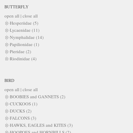
BUTTERFLY
open all
|
close all
Hesperiidae (5)
Lycaenidae (11)
Nymphalidae (14)
Papilionidae (1)
Pieridae (2)
Riodinidae (4)
BIRD
open all
|
close all
BOOBIES and GANNETS (2)
CUCKOOS (1)
DUCKS (2)
FALCONS (3)
HAWKS, EAGLES and KITES (3)
HOOPOES and HORNBILLS (2)