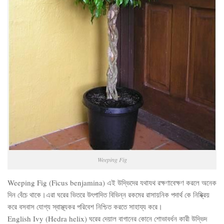
Weeping Fig
Weeping Fig (Ficus benjamina) এই উদ্ভিদের যথাযথ রক্ষণাবেক্ষণ করলে অনেক
দিন বেঁচে থাকে।এরা ঘরের ভিতরে উৎপাদিত বিভিন্ন রকমের রাসায়নিক পদার্থ কে নিষ্ক্রিয়
করে বসবাস যোগ্য স্বাস্থ্যকর পরিবেশ নিশ্চিত করতে সাহায্য করে।
English Ivy (Hedra helix) ঘরের দেয়াল বাগানের কোনে শোভাবর্ধন কারী উদ্ভিদ