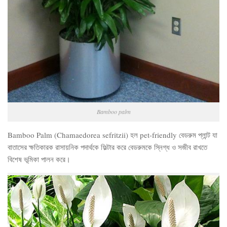
Bamboo palm
Bamboo Palm (Chamaedorea sefritzii) হল pet-friendly বেডরুম প্লান্ট যা
বাতাসের ক্ষতিকারক রাসায়নিক পদার্থকে ফিল্টার করে বেডরুমকে স্নিগ্ধ ও সজীব রাখতে
বিশেষ ভূমিকা পালন করে।