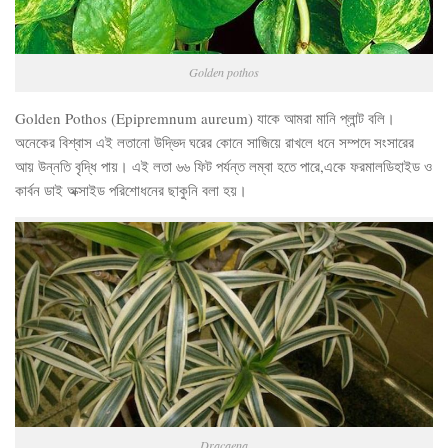
Golden pothos
Golden Pothos (Epipremnum aureum) যাকে আমরা মানি প্লান্ট বলি।
অনেকের বিশ্বাস এই লতানো উদ্ভিদ ঘরের কোনে সাজিয়ে রাখলে ধনে সম্পদে সংসারের
আয় উন্নতি বৃদ্ধি পায়। এই লতা ৬৬ ফিট পর্যন্ত লম্বা হতে পারে,একে ফরমালডিহাইড ও
কার্বন ডাই অক্সাইড পরিশোধনের ছাকুনি বলা হয়।
Dracaena