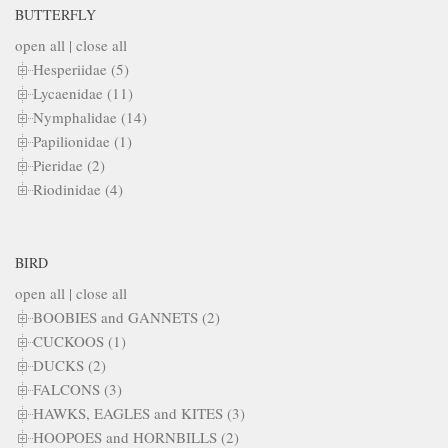
BUTTERFLY
open all
|
close all
Hesperiidae (5)
Lycaenidae (11)
Nymphalidae (14)
Papilionidae (1)
Pieridae (2)
Riodinidae (4)
BIRD
open all
|
close all
BOOBIES and GANNETS (2)
CUCKOOS (1)
DUCKS (2)
FALCONS (3)
HAWKS, EAGLES and KITES (3)
HOOPOES and HORNBILLS (2)