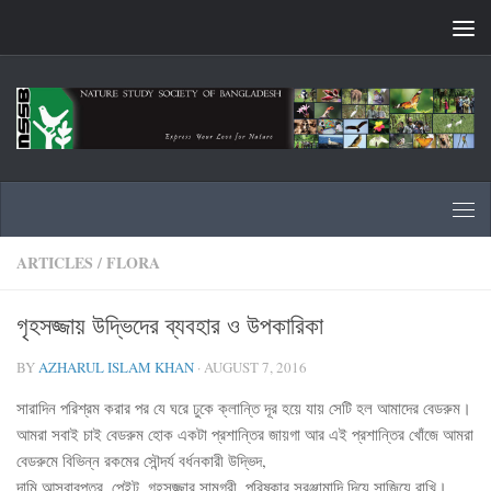
Skip to content
ARTICLES
/
FLORA
গৃহসজ্জায় উদ্ভিদের ব্যবহার ও উপকারিকা
BY
AZHARUL ISLAM KHAN
·
AUGUST 7, 2016
সারাদিন পরিশ্রম করার পর যে ঘরে ঢুকে ক্লান্তি দূর হয়ে যায় সেটি হল আমাদের বেডরুম।
আমরা সবাই চাই বেডরুম হোক একটা প্রশান্তির জায়গা আর এই প্রশান্তির খোঁজে আমরা
বেডরুমে বিভিন্ন রকমের সৌন্দর্য বর্ধনকারী উদ্ভিদ,
দামি আসবাবপত্র, পেইন্ট, গৃহসজ্জার সামগ্রী, পরিষ্কার সরঞ্জামাদি দিয়ে সাজিয়ে রাখি।