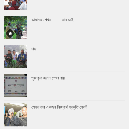
আমাদের শেখর……..আর নেই
দাদা
পুরস্কৃত হলেন শেখর রায়
শেখর দাদা একজন নিঃস্বার্থ প্রকৃতি প্রেমী