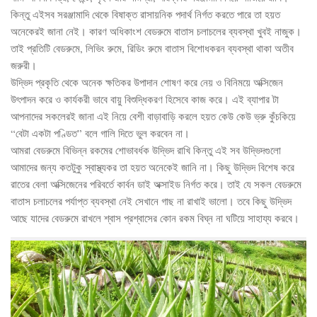
কিন্তু এইসব সরঞ্জামাদি থেকে বিষাক্ত রাসায়নিক পদার্থ নির্গত করতে পারে তা হয়ত
অনেকেরই জানা নেই। কারণ অধিকাংশ বেডরুমে বাতাস চলাচলের ব্যবস্থা খুবই নাজুক।
তাই প্রতিটি বেডরুমে, লিভিং রুমে, রিডিং রুমে বাতাস বিশোধকরন ব্যবস্থা থাকা অতীব
জরুরী।
উদ্ভিদ প্রকৃতি থেকে অনেক ক্ষতিকর উপাদান শোষণ করে নেয় ও বিনিময়ে অক্সিজেন
উৎপাদন করে ও কার্যকরী ভাবে বায়ু বিশুদ্ধিকরণ হিসেবে কাজ করে। এই ব্যাপার টা
আপনাদের সকলেরই জানা এই নিয়ে বেশী বাড়াবাড়ি করলে হয়ত কেউ কেউ ভ্রু কুঁচকিয়ে
“বেটা একটা পণ্ডিত” বলে গালি দিতে ভুল করবেন না।
আমরা বেডরুমে বিভিন্ন রকমের শোভাবর্ধক উদ্ভিদ রাখি কিন্তু এই সব উদ্ভিদগুলো
আমাদের জন্য কতটুকু স্বাস্থ্যকর তা হয়ত অনেকেই জানি না। কিছু উদ্ভিদ বিশেষ করে
রাতের বেলা অক্সিজেনের পরিবর্তে কার্বন ডাই অক্সাইড নির্গত করে। তাই যে সকল বেডরুমে
বাতাস চলাচলের পর্যাপ্ত ব্যবস্থা নেই সেখানে গাছ না রাখাই ভালো। তবে কিছু উদ্ভিদ
আছে যাদের বেডরুমে রাখলে শ্বাস প্রশ্বাসের কোন রকম বিঘ্ন না ঘটিয়ে সাহায্য করবে।