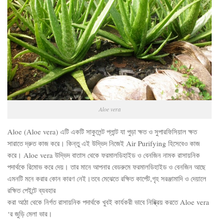
Aloe vera
Aloe (Aloe vera) এটি একটি সাকুলেন্ট প্লান্ট যা পুড়া ক্ষত ও সুপারফিসিয়াল ক্ষত
সারাতে দ্রুত কাজ করে। কিন্তু এই উদ্ভিদ নিজেই Air Purifying হিসেবেও কাজ
করে। Aloe vera উদ্ভিদ বাতাস থেকে ফরমালডিহাইড ও বেনজিন নামক রাসায়নিক
পদার্থকে রিমোভ করে দেয়। তার মানে আপনার বেডরুমে ফরমালডিহাইড ও বেনজিন আছে
এমনটি মনে করার কোন কারণ নেই।তবে মেঝেতে রক্ষিত কার্পেট,গৃহ সরঞ্জামাদি ও দেয়ালে
রক্ষিত পেইন্টে ব্যবহার
করা আঠা থেকে নির্গত রাসায়নিক পদার্থকে খুবই কার্যকরী ভাবে নিষ্ক্রিয় করতে Aloe vera
‘র জুড়ি মেলা ভার।