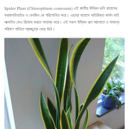
Spider Plant (Chlorophtum comosum) এই জাতীয় উদ্ভিদ গুলি বাতাসের
ফরমালডিহাইড ও বেনজিন কে পরিশোধিত করে। এছাড়া বাতাসে অতিরিক্ত কার্বন ডাই
অক্সাইড কেও রিমোভ করতে সাহায্য করে। এই সকল উদ্ভিদ অল্প আলোতে ও সামান্য
পরিমাণ পানিতে স্বাচ্ছন্দ্যে বেড়ে উঠে।