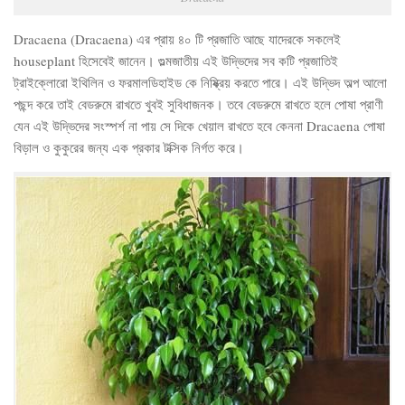
Dracaena (Dracaena) এর প্রায় ৪০ টি প্রজাতি আছে যাদেরকে সকলেই
houseplant হিসেবেই জানেন। গুল্মজাতীয় এই উদ্ভিদের সব কটি প্রজাতিই
ট্রাইক্লোরো ইথিলিন ও ফরমালডিহাইড কে নিষ্ক্রিয় করতে পারে। এই উদ্ভিদ অল্প আলো
পছন্দ করে তাই বেডরুমে রাখতে খুবই সুবিধাজনক। তবে বেডরুমে রাখতে হলে পোষা প্রাণী
যেন এই উদ্ভিদের সংস্পর্শ না পায় সে দিকে খেয়াল রাখতে হবে কেননা Dracaena পোষা
বিড়াল ও কুকুরের জন্য এক প্রকার টক্সিক নির্গত করে।