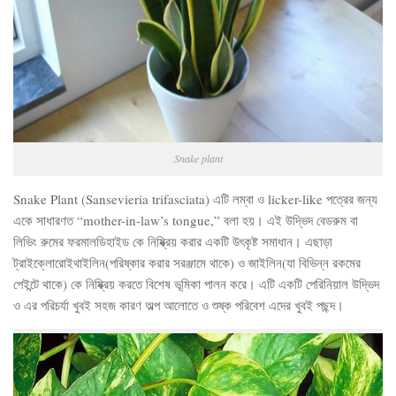
Snake plant
Snake Plant (Sansevieria trifasciata) এটি লম্বা ও licker-like পত্রের জন্য
একে সাধারণত “mother-in-law’s tongue,” বলা হয়। এই উদ্ভিদ বেডরুম বা
লিভিং রুমের ফরমালডিহাইড কে নিষ্ক্রিয় করার একটি উৎকৃষ্ট সমাধান। এছাড়া
ট্রাইক্লোরোইথাইলিন(পরিষ্কার করার সরঞ্জামে থাকে) ও জাইলিন(যা বিভিন্ন রকমের
পেইন্টে থাকে) কে নিষ্ক্রিয় করতে বিশেষ ভূমিকা পালন করে। এটি একটি পেরিনিয়াল উদ্ভিদ
ও এর পরিচর্যা খুবই সহজ কারণ অল্প আলোতে ও শুষ্ক পরিবেশ এদের খুবই পছন্দ।