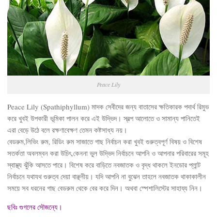
Peace Lily
Peace Lily (Spathiphyllum) মাদক সেবীদের জন্য বাতাসের ক্ষতিকারক পদার্থ রিমুভ
করে খুবই উপকারী ভূমিকা পালন করে এই উদ্ভিদ। স্বল্প আলোতে ও সামান্য পানিতেই
এরা বেড়ে উঠে বলে রক্ষণাবেক্ষণ তেমন কষ্টসাধ্য নয়।
বেডরুম,লিভিং রুম, রিডিং রুম সাজাতে গাছ নির্বাচন করা খুবই গুরুত্বপূর্ণ বিষয় ও বিশেষ
সতর্কতা অবলম্বন করা উচিৎ,কেননা ভুল উদ্ভিদ নির্বাচনে আপনি ও আপনার পরিবারের সমূহ
স্বাস্থ্য ঝুঁকি আসতে পারে। বিশেষ করে বাড়িতে নবজাতক ও বৃদ্ধ থাকলে ইনডোর প্লান্ট
নির্বাচনে যথাযথ গুরুত্ব দেয়া বাঞ্ছনীয়। যদি আপনি না বুঝেন তাহলে নবজাতক থাকাকালীন
সময়ে সব ধরনের গাছ বেডরুম থেকে বের করে দিন। অথবা স্পেশালিস্টের সাহায্য নিন।
ছবিঃ গুগলের সৌজন্যে।