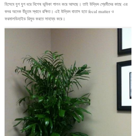
হিসেবে যুগ যুগ ধরে বিশেষ ভূমিকা পালন করে আসছে। তাই উদ্ভিদ প্রেমীদের কাছে এর
কদর অনেক উঁচুতম স্থানে রক্ষিত। এই উদ্ভিদ বাতাস হতে fecal matter ও
ফরমালডিহাইড রিমুভ করতে সাহায্য করে।