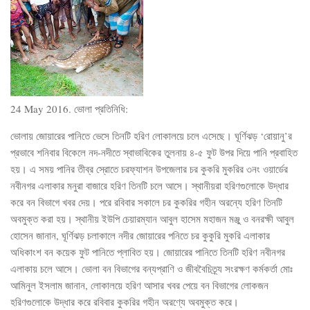
24 May 2016. ভোলা প্রতিনিধি:
ভোলায় জোয়ারের পানিতে ভেসে তিনটি হরিণ লোকালয়ে চলে এসেছে। ঘূর্ণিঝড় ‘রোয়ানু’র
প্রভাবে শনিবার বিকেলে নদ-নদীতে স্বাভাবিকের তুলনায় ৪-৫ ফুট উপর দিয়ে পানি প্রবাহিত
হয়। এ সময় পানির তীব্র স্রোতে চরফ্যাশন উপজেলার চর কুকরি মুকরির ৩নং ওয়ার্ডের
নবীনগর এলাকার মনুরা বাজারে হরিণ তিনটি চলে আসে। স্থানীয়রা হরিণগুলোকে উদ্ধার
করে বন বিভাগে খবর দেয়। পরে রবিবার সকালে চর কুকরির গহীন অরন্যে হরিণ তিনটি
অবমুক্ত করা হয়। স্থানীয় ইউপি চেয়ারম্যান আবুল হাসেম মহাজন মঞ্জু ও বনরক্ষী আবুল
হোসেন জানান, ঘূর্ণিঝড় চলাকালে নদীর জোয়ারের পনিতে চর কুকুরি মুকরি এলাকার
অধিকাংশ বন কয়েক ফুট পানিতে প্লাবিত হয়। জোয়ারের পানিতে তিনটি হরিণ নবীনগর
এলাকায় চলে আসে। ভোলা বন বিভাগের বন্যপ্রাণি ও জীববৈচিত্র্য সংরক্ষণ কর্মকর্তা মোঃ
আমিনুল ইসলাম জানান, লোকালয়ে হরিণ আসার খবর পেয়ে বন বিভাগের লোকজন
হরিণগুলোকে উদ্ধার করে রবিবার কুকরির গহীন অরণ্যে অবমুক্ত করে।