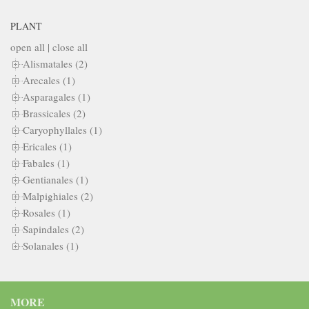
PLANT
open all
|
close all
Alismatales (2)
Arecales (1)
Asparagales (1)
Brassicales (2)
Caryophyllales (1)
Ericales (1)
Fabales (1)
Gentianales (1)
Malpighiales (2)
Rosales (1)
Sapindales (2)
Solanales (1)
MORE