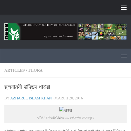
Skip to content
ARTICLES
/
FLORA
ছলনাময়ী উদ্ভিদ ধাইরা
BY
AZHARUL ISLAM KHAN
·
MARCH 20, 2016
ধাইরা। ছবিঃ MN Meeroo. লোকেশনঃ মেহেরপুর।
আমাদের চারপাশে কত রকমের উদ্ভিদের ছড়াছড়ি। খালিচোখে দেখা যায় না এমন উদ্ভিদের