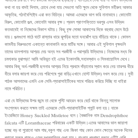
কথা না হয় বাদই দিলাম, চোখে দেখা যায় সেগুলো অতি ক্ষুদে থেকে সুবিশাল মহীরুহ আকার
আকৃতির, গঠনবৈশিষ্ট্যে এরা কত বিচিত্র। আমরা এদেরকে ভাগ করি নানাভাবে। কোনোটা
বিরুৎ, কোনোটা গুল্ম, কোনোটা আবার বৃক্ষ। প্রবল প্রাণশক্তিতে ভরপুর এসব উদ্ভিদ
কতভাবেই না নিজেদের বিকাশ ঘটায়। কিছু বৃক্ষ সোজা আকাশের দিকে বহুবাহু মেলে উঠে
যায়। গুল্মগুলো মাঠে ঘাটে রাস্তার ধারে ঝুপড়ির মতো ঘনঝোঁপ হয়ে দাঁড়িয়ে থাকে। কোমল
কামনীয় বিরুৎগুলো একান্তে কানাকানি করে মাটির সঙ্গে। আবার এই সুবিশাল বৃক্ষগুলি
তাদের ডালপালায় আশ্রয় দেয় অন্য সব পরজীবী ও পরাশ্রয়ি উদ্ভিদের। নিজেদের মধ্য কি
চমৎাকার বুঝাপড়া! আমি অবিভুত হই এদের ইকোলজি,সহাবস্থান ও সিমবায়োসিস দেখে।
আবার কিছু অর্ধ-পরজীবী ছলনার আশ্রয় নিয়ে প্রথমে দাঁড়ানোর স্থান করে নেয় তারপর ধীরে
ধীরে বসার জায়গা করে নেয় পরিশেষে পুরা বাড়ি(এখানে হোস্ট উদ্ভিদ) দখল করে নেয়। সুধী
পাঠক আপনাদের এমনি এক সেমি-প্যারাসাইটিকের সাথে পরিচয় করিয়ে দিচ্ছি যা ধাইরা
নামে পরিচিত।
এরা যে উদ্ভিদের উপর জন্মে তা থেকে পুস্টি আহরন করে বেচেঁ থাকে কিন্তু সালোক
সংশ্লেষন করতে সক্ষম তাই এদেরকে সেমি-প্যারাসাইটিক প্লান্ট বলা হয়। যাকে
ইংরেজিতে Honey Suckled Mistletoe বলে। বৈজ্ঞানিক নাম Dendrophthoe
falcata এটি Loranthaceae পরিবারের একটি উদ্ভিদ।এদের আবাসের ভাল জায়াগা
হচ্ছে বড় বা পুরোনো আম গাছ,বকুল গাছ এবং জিকা গাছ কোন কোন ক্ষেত্রে অনেক দিনের
পুরানো ফুরুস গাছেও এদের দখলদারিত্ব দেখা যায়। বাংলায় পরগাছা বলতে এটিই বেশি