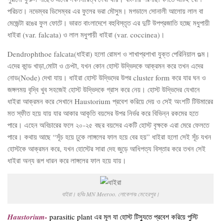
পরিচত। নভেম্বর ডিসেম্বর এর ফুলের ভরা মৌসুম। মগডালে সোনালী আলোয় লাল বা
মেজেন্টা রঙের ফুল ফোটে। ভারত বাংলাদেশে বহুবিস্তৃত এর দুটি উপপ্রজাতি হচ্ছে মধুপায়ী
ধাইরা (var. falcata) ও লাল মধুপায়ী ধাইরা (var. coccinea)।
Dendrophthoe falcata(ধাইরা) হলো রোমশ ও শাখাপ্রশাখা যুক্ত পেরিনিয়াল গুল্ম।
এদের কান্ড খাড়া,মোটা ও চেপ্টা, যখন কোন হোস্ট উদ্ভিদকে আক্রমন করে তখন এদের
নোড(Node) দেখা যায়। ধাইরা হোস্ট উদ্ভিদের উপর cluster form করে যার ঘন ও
জঙ্গলময় বৃদ্বি খুব সহজেই হোস্ট উদ্ভিদকে গ্রাস করে নেয়। হোস্ট উদ্ভিদের যেখানে
ধাইরা আক্রমন করে সেখানে Haustorium প্রবেশ করিয়ে দেয় ও সেই অংশটি টিউমারের
মত স্ফীত হয়ে যায় যার আকার আকৃতি বয়সের উপর নির্ভর করে বিভিন্ন রকমের হতে
পারে। এহেন অবিচারের ফলে ২০-২৫ বছর বয়সের একটি হোস্ট বৃক্ষকে এরা মেরে ফেলতে
পারে। কথায় আছে “সূঁচ হয়ে ঢুকে লাঙ্গলের ফাল হয়ে বের হয়” ধাইরা হলো সেই সূঁচ যখন
হোস্টকে আক্রমন করে, যখন হোস্টের সারা দেহ জুড়ে আধিপত্য বিস্তার করে তখন সেই
ধাইরা অন্য রূপ ধারন করে লাঙ্গলের ফাল হয়ে যায়।
ধাইরা। ছবিঃ MN Meeroo. লোকেশনঃ মেহেরপুর।
Haustorium-
parasitic plant এর মূল যা হোস্ট টিস্যুতে প্রবেশ করিয়ে পুস্টি