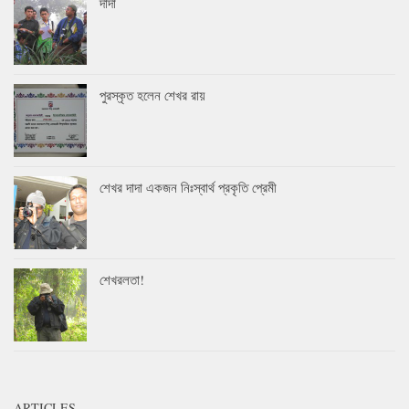
দাদা
পুরস্কৃত হলেন শেখর রায়
শেখর দাদা একজন নিঃস্বার্থ প্রকৃতি প্রেমী
শেখরলতা!
ARTICLES