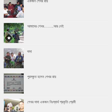
একজন শেখর রায়
আমাদের শেখর……..আর নেই
দাদা
পুরস্কৃত হলেন শেখর রায়
শেখর দাদা একজন নিঃস্বার্থ প্রকৃতি প্রেমী