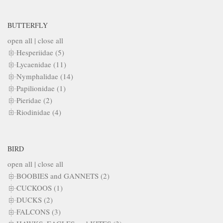
BUTTERFLY
open all
|
close all
Hesperiidae (5)
Lycaenidae (11)
Nymphalidae (14)
Papilionidae (1)
Pieridae (2)
Riodinidae (4)
BIRD
open all
|
close all
BOOBIES and GANNETS (2)
CUCKOOS (1)
DUCKS (2)
FALCONS (3)