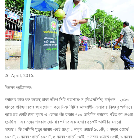
26 April, 2016.
নিজস্ব প্রতিবেদক:
বসানোর কাজ শুরু করেছে ঢাকা দক্ষিণ সিটি করপোরেশন (ডিএসসিসি) কর্তৃপক্ষ। ২০১৬
সালকে পরিচ্ছন্নতার বছর ঘোষণা করে ডিএসসিসির আওতাধীন এলাকায় নিজস্ব অর্থায়নে
প্রায় ছয় কোটি টাকা ব্যয়ে এ ধরনের পাঁচ হাজার ৭০০ ডাস্টবিন বসানোর পরিকল্পনা নেওয়া
হয়েছিল। এর মধ্যে গতকাল সোমবার পর্যন্ত এক হাজার ৫১৭টি ডাস্টবিন বসানো
হয়েছে। ডিএসসিসি সূত্র জানায় এরই মধ্যে ১ নম্বর ওয়ার্ডে ১০০টি, ২ নম্বর ওয়ার্ডে
১০০টি, ৩ নম্বর ওয়ার্ডে ১০০টি, ৫ নম্বর ওয়ার্ডে ৮৯টি, ৮ নম্বর ওয়ার্ডে ৩৫টি, ৯ নম্বর