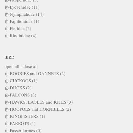
Lycaenidae (11)
Nymphalidae (14)
Papilionidae (1)
Pieridae (2)
Riodinidae (4)
BIRD
open all
|
close all
BOOBIES and GANNETS (2)
CUCKOOS (1)
DUCKS (2)
FALCONS (3)
HAWKS, EAGLES and KITES (3)
HOOPOES and HORNBILLS (2)
KINGFISHERS (1)
PARROTS (1)
Passeriformes (0)