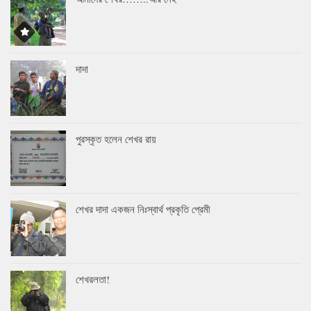
দাদা
পুরস্কৃত হলেন শেখর রায়
শেখর দাদা একজন নিঃস্বার্থ প্রকৃতি প্রেমী
শেখরলতা!