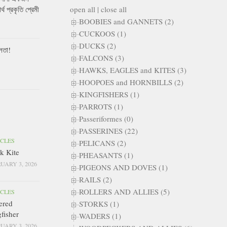
open all
|
close all
ার্থ প্রকৃতি প্রেমী
BOOBIES and GANNETS (2)
CUCKOOS (1)
DUCKS (2)
লতা!
FALCONS (3)
HAWKS, EAGLES and KITES (3)
HOOPOES and HORNBILLS (2)
KINGFISHERS (1)
PARROTS (1)
Passeriformes (0)
PASSERINES (22)
ICLES
PELICANS (2)
k Kite
PHEASANTS (1)
UARY 3, 2026
PIGEONS AND DOVES (1)
RAILS (2)
ROLLERS AND ALLIES (5)
ICLES
ered
STORKS (1)
fisher
WADERS (1)
UARY 3, 2026