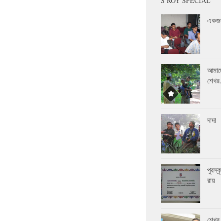
S ROY SPECIAL
একজন
আমাদ
শেখ
দাদা
পুরস্
রায়
শেখর