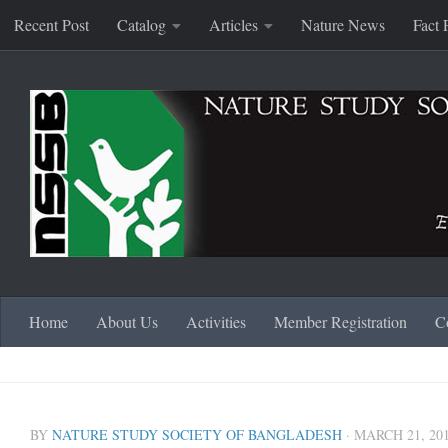
Recent Post
Catalog
Articles
Nature News
Fact 
Skip to content
Home
About Us
Activities
Member Registration
C
BY
NATURE STUDY SOCIETY OF BANGLADESH
·
MARCH 21, 20