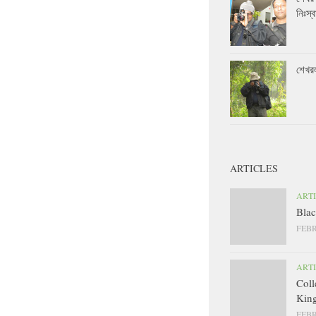
নিঃস্ব
শেখর
ARTICLES
ART
Blac
FEBR
ART
Coll
King
FEBR