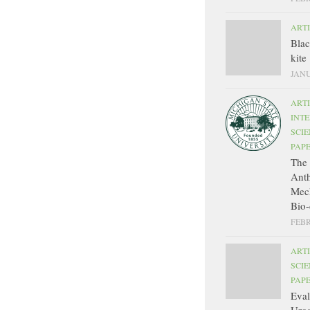
ART
Bla
kite
JANU
ART
INT
SCIE
PAP
The 
Ant
Mec
Bio-
FEBR
ART
SCIE
PAP
Eval