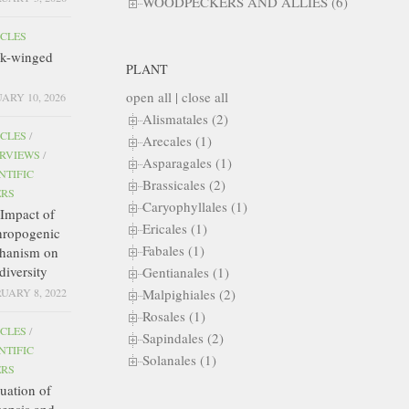
WOODPECKERS AND ALLIES (6)
ICLES
ck-winged
PLANT
open all
|
close all
ARY 10, 2026
Alismatales (2)
ICLES
/
Arecales (1)
ERVIEWS
/
Asparagales (1)
NTIFIC
Brassicales (2)
ERS
Caryophyllales (1)
Impact of
Ericales (1)
hropogenic
Fabales (1)
hanism on
diversity
Gentianales (1)
Malpighiales (2)
UARY 8, 2022
Rosales (1)
ICLES
/
Sapindales (2)
NTIFIC
Solanales (1)
ERS
uation of