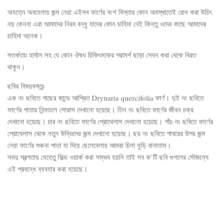
অযত্নে অবহেলায় জন্ম নেয়া এইসব ফার্ণের বংশ বিস্তার কোন অবস্থাতেই রোধ করা উচিৎ
নয় কেননা এরা আমাদের নিরব বন্ধু যাদের কোন চাহিদা নেই কিন্তু ওদের কাছে আমাদের
চাহিদা অনেক।
সতর্কতাঃ হার্বাল সহ যে কোন ঔষধ চিকিৎসকের পরামর্শ ছাড়া সেবন করা থেকে বিরত
থাকুন।
ছবির বিষয়বস্তুঃ
এক নং ছবিতে গাছের কান্ডে আশ্রিত Drynaria quercifolia ফার্ণ। দুই নং ছবিতে
ফার্ণের পাতার নিন্মতলে সোরাস দেখানো হয়েছে। তিন নং ছবিতে ফার্ণের জীবন চক্র
দেখানো হয়েছে। চার নং ছবিতে ফার্ণের প্রোথেলাস দেখানো হয়েছে। পাঁচ নং ছবিতে ফার্ণের
প্রোথেলাস থেকে নতুন উদ্ভিদের জন্ম দেখানো হয়েছে। ছয় নং ছবিতে পাথরের উপর জন্ম
নেয়া ফার্ণের শুকনা পাতা যা দিয়ে ছেলেবেলায় আমরা চিলা ঘুড়ি বানাতাম।
সময় স্বল্পতায় যেহেতু ফিল্ড ওয়ার্ক করা সম্ভব হয়নি তাই সব ক’টি ছবি গুগলের সৌজন্যে
এই প্রবন্ধে ব্যবহার করা হয়েছে।