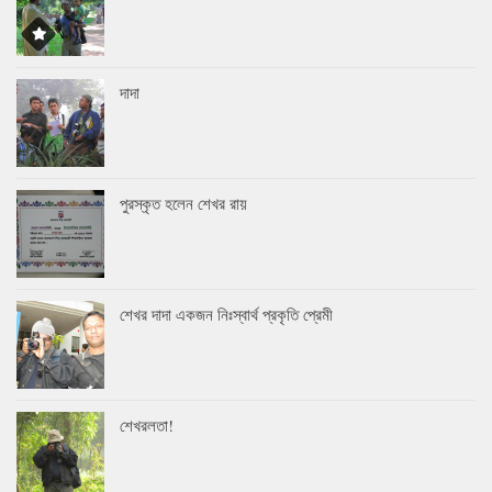
দাদা
পুরস্কৃত হলেন শেখর রায়
শেখর দাদা একজন নিঃস্বার্থ প্রকৃতি প্রেমী
শেখরলতা!