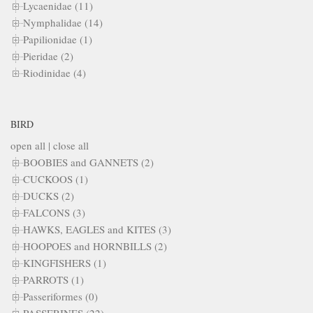
Lycaenidae (11)
Nymphalidae (14)
Papilionidae (1)
Pieridae (2)
Riodinidae (4)
BIRD
open all
|
close all
BOOBIES and GANNETS (2)
CUCKOOS (1)
DUCKS (2)
FALCONS (3)
HAWKS, EAGLES and KITES (3)
HOOPOES and HORNBILLS (2)
KINGFISHERS (1)
PARROTS (1)
Passeriformes (0)
PASSERINES (22)