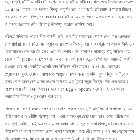
সমৃদ্ব খুবই মিস্টি নেকটার সিক্রেশন করে ও এই নেকটারের লোভে পড়ে Iridomyrmex
cordatus নামক এক প্রকার পিঁপড়া আকৃস্ট হয়ে এই ফার্ণের রাইজোম ও পাতায় বিচরন
করতে থাকে তখন পিঁপড়াকে ব্যবহার করে এই জাতিয় ফার্ণগুলো এদের স্পোর বিচ্ছুরন করে
বা স্পোর গুলোকে যৌন মিলনের উদ্দেশ্যে বাতাসে ভাসিয়ে দেয়।
পরিনত উদ্ভিদের পাতার নীচে বাদামী ছোট ছোট বিন্দু আকারের সোরাস দেখা যায় এদেরকে
স্পোরাঞ্জিয়া বলে। মিয়োসিস প্রক্রিয়ায় স্পোর উৎপন্ন হয় যা সংখ্যায় পরিপক্ক উদ্ভিদের
ক্রোমোজম থেকে অর্ধেক হয়। এই সব স্পোর গুলো বাতাসের যাহায্যে মাতৃ উদ্ভিদ দেহ
থেকে মাটি,পুরানো দেয়াল,পাথর খন্ড অথবা বড় বড় বৃক্ষের কান্ডে পতিত হয়ে গ্যামেটোফাইট
উৎপন্ন করে যা পরবর্তিতে একটি ফার্ণ উদ্ভিদে পরিনত হয়। Juvinile অবস্থায়
প্রোথেলাস খুবই ছোট যা সাধারনত আঙুলের নখের সমান একটি সবুজ উদ্ভিদ মাটিতে বা
অন্য কোন অবস্থানে এদের দেখলে মনে হয় এক টুকরা সবুজ চ্ছিন্ন পত্র পড়ে আছে।
তারপর এরা যৌন কোষ উৎপন্ন করে যাতে Egg ও Sperm থাকে। এই অবস্থাকে
গ্যামেটোফাইট বা প্রোথেলাস বলা হয়।
সালোকসংশ্লেষণ করতে সক্ষম প্রোথেলাস দেখতে সবুজ হার্ট আকৃতির যা সাধারনত ৩-১০
মিমি লম্বা ও ২-৮মিমি প্রশস্থ হয়। এরা যেহেতু খুব ছোট থাকে তাই এদের খোঁজে বের
করা খুবই কঠিন। এই অবস্থায় এদের কোন কান্ড ও মূল থাকেনা কিন্তু রাইজয়েড থাকে যা
দিয়ে মাটি বা অন্য অবস্থান থেকে খাদ্য সংশ্লেষণ করে বেঁচে থাকে। এই সব প্রোথেলাসে
স্ত্রী জননাঙ্গ Archegonium ও পুং জননাঙ্গ Antheridium উৎপন্ন করে।