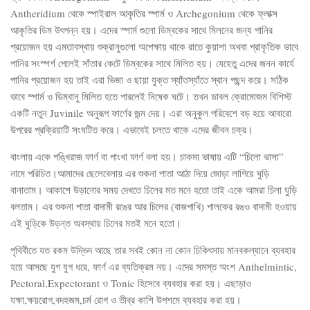
Antheridium থেকে স্পাইরাল আকৃতির স্পার্ম ও Archegonium থেকে ফ্লাক্স
আকৃতির ডিম উৎপন্ন হয়। এদের স্পার্ম গুলো ডিম্বকের সাথে মিলনের জন্য পানির
প্রয়োজন হয় এমতাবস্থায় শুক্রানুগুলো অপেক্ষায় থাকে রাতে কুয়াশা অথবা প্রাকৃতিক ভাবে
পানির সংস্পর্শ পেলেই সাঁতার কেটে ডিম্বকের সাথে মিলিত হয়। যেহেতু এদের জনন কার্যে
পানির প্রয়োজন হয় তাই এরা ভিজা ও ছায়া যুক্ত স্যাঁতস্যাঁতে স্থান পছন্দ করে। সঠিক
ভাবে স্পার্ম ও ডিম্বানু মিলিত হতে পারলেই নিষেক ঘটে। তখন ডাবল ক্রোমোজম বিশিস্ট
একটি নতুন Juvinile অনুরূপ ফার্ণের জন্ম দেয়। এরা অনুকুল পরিবেশে বড় হয়ে আবারো
উপরের প্রক্রিয়াটি সংঘটিত করে। এভাবেই চলতে থাকে এদের জীবন চক্র।
বাংলায় একে পঙ্খিরাজ ফার্ণ বা পাংখা ফার্ণ বলা হয়। চাকমা ভাষায় এটি “চিলো ভাসা”
নামে পরিচিত।আমাদের ছেলেবেলায় এর শুকনা পাতা আঠা দিয়ে জোড়া লাগিয়ে ঘুড়ি
বানাতাম। আকাশে উড়ানোর সময় দেখতে চিলের মত মনে হতো তাই একে আমরা চিলা ঘুড়ি
বলতাম। এর শুকনা পাতা বাদামী রঙের আর চিলের (বাজপাখি) পালকের রঙও বাদামী হওয়ায়
এই ঘুড়িকে উড়ন্ত অবস্থায় চিলের মতই মনে হতো।
পৃথিবীতে যত রকম উদ্ভিদ আছে তার সবই কোন না কোন চিকিৎসায় মানবকল্যানে ব্যবহার
হয়ে আসছে যুগ যুগ ধরে, ফার্ণ এর ব্যতিক্রম নয়। এদের সমস্ত অংশ Anthelmintic,
Pectoral,Expectorant ও Tonic হিসেবে ব্যবহার করা হয়। এছাড়াও
যক্ষা,ক্ষয়রোগ,বদহজম,চর্ম রোগ ও তীব্র কাশি উপশমে ব্যবহার করা হয়।