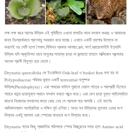
লক্ষ লক্ষ বছর আগের উদ্ভিদ এই পৃথিবীতে এখনো দাপটের সাথে বসবাস করছে ও আমাদের
জন্য নিঃস্বার্থভাবে প্রাণবায়ু সরবরাহ করে যাচ্ছে। এখানে একটি ব্যাপার উল্লেখ না
করলেই নয় সেটি হলো শৈবাল,বিভিন্ন প্রকার আগাছা,গুল্ম, ফার্ণ,ব্রায়োফাইটা ইত্যাদি
উদ্ভিদ যদি প্রকৃতিগত ভাবে মানুষের সাহায্য ছাড়া না জন্মাতো তাহলে অক্সিজেন স্বল্পতায়
অনেক প্রানী বিলুপ্ত হয়ে যেতো।
Drynaria quercifolia কে ইংরেজিতে Oak-leaf ও basket fern বলা হয় যা
Polypodiaceae পরিবার ভুক্ত একটি terrestrial অপুষ্পক
উদ্ভিদ(Pteridophyta)। এরা পাথরের ফাটলে পুরানো দেয়াল গাত্রে ও পরাশ্রয়ী হিসেবে
গাছের কান্ডে ছায়াযুক্ত স্থানে বসবাস করতে পছন্দ করে। এরা কেন ছায়া যুক্ত স্যাঁতস্যাঁতে
জায়গা নিজেদের বসবাসের জন্য বেছে নেয় সে প্রসঙ্গে পরে আসছি। এই ফার্ণের
আদিবাসস্থান অস্ট্রেলিয়া ও দক্ষিন পুর্ব এশিয়া। অন্য সব উদ্ভিদের তুলনায় এদের বংশ
বিস্তার একটু আলাদা এরা স্পোরের মাধ্যমে বংশ বিস্তার করে।
Drynaria গনের কিছু প্রজাতির পরিপক্ক স্পোর বিচ্ছুরনের সময় হলে Amino acid