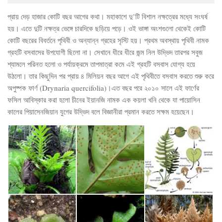
প্রায় দেড় হাজার কোটি বছর আগের কথা। মহাকাশে দু’টি বিশাল নক্ষত্রের মধ্যে সংঘর্ষ
হয়। এতে দুটি নক্ষত্র ভেঙ্গে চারদিকে ছড়িয়ে পড়ে। ওই ভাঙ্গা অংশগুলো থেকেই কোটি
কোটি বছরের বিবর্তনে পৃথিবী ও অন্যান্ন গ্রহের সৃস্টি হয়। প্রথম অবস্থায় পৃথিবী নামক
গ্রহটি বসবাসের উপযোগী ছিলো না। সেখানে ধীরে ধীরে জন্ম নিল উদ্ভিদ তারপর সবুজ
শ্যামলে পরিনত হলো ও পর্যায়ক্রমে তাপমাত্রা কমে এই গ্রহটি বসবাস যোগ্য হয়ে
উঠলো। তার কিছুদিন পর প্রায় ৪ মিলিয়ন বছর আগে এই পৃথিবীতে বসবাস করতে শুরু করে
অপুষ্পক ফার্ণ (Drynaria quercifolia)।এত বছর পরে ২০১০ সালে এই ফার্ণের
ফসিল আবিস্কার করা হলো চীনের ইয়ানজি নামক এক কয়লা খনি থেকে যা পায়োসিন
কালের পিয়াসেনজিয়ান যুগের উদ্ভিদ বলে বিজ্ঞানীরা প্রমান করতে সক্ষম হয়েছেন।