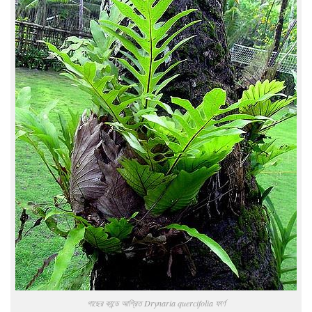
গাছের কান্ডে আশ্রিত Drynaria quercifolia ফার্ণ