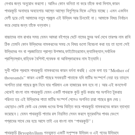
লেখার জন্য অনুরোধ করলো। আমিও কোন ভনিতা না করে তাঁকে কথা দিলাম,কারন
পাথরকুচি অনাদরে অবহেলায় আস্তে আস্তে বিলুপ্তির দিকে এগিয়ে যাচ্ছে। এমন একদিন
বেশী দুরে নেই আমাদের নতুন প্রজন্ম এই উদ্ভিদ আর চিনবেই না। আমাকে বিষয় নির্বাচন
করে দেয়ার জন্য তাঁকে ধন্যবাদ।
বাচ্চাদের নাম রাখার সময় যেমন আমরা বইপত্র ঘেটে নামের সুন্দর অর্থ দেখে তারপর নাম রাখি
ঠিক তেমনি কোন উদ্ভিদের নামকরনের সময় যে বিষয় গুলো বিবেচনা করা হয় তা হলো সেই
উদ্ভিদের গন বা প্রজাতিতে প্রাপ্ত উপক্ষার,ফাইটোহরমোন,ক্যামিক্যাল,সর্বাধিক
প্রাপ্তিস্থান,বাহ্যিক বৈশিস্ট,গবেষক বা আবিস্কারকের নাম ইত্যাদি।
সুধী পাঠক প্রথমে পাথরকুচি নামকরনের কারন বর্ননা করছি। একে বলা হয় “Mother of
thousands” কারন একটি গাছের সবকয়টি পাতাকে যদি মাটির সংস্পর্শে নেয়া হয় তাহলে
অগনিত চারা গাছের জন্ম নিবে যার পরিমান এক হাজারের কম হবে না। আর এই কনসেপ্ট
থেকেই বাংলা নাম পাথরকুচি যেমন একটি পাথরকে কুচি কুচি করার পর অগনিত টুকরায়
পরিনত হয় এই উদ্ভিদের পাতা মাটির সংস্পর্শ পেলেও অগনিত চারা গাছের জন্ম দেয়।
এছাড়াও কেউ কেউ এর ভেষজ গুনের উপর ভিত্তি করে পাথরকুচি নামকরনের কারন ব্যাখ্যা
করেছেন। যেমন পাথরকুচি পাতার রস নিয়মিত সেবন করলে মুত্রথলির পাথর ভেংগে
পশ্রাবের সাথে বের হয়ে আসে তাই এর বাংলা নাম “পাথরকুচি”।
পাথরকুচি Bryophyllum গনভূক্ত একটি সপুস্পক উদ্ভিদ ও এই গনের উদ্ভিদে