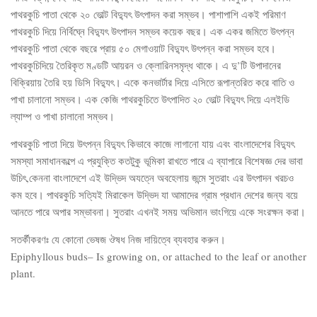
পাথরকুচি পাতা থেকে ২০ ভোল্ট বিদ্যুৎ উৎপাদন করা সম্ভব। পাশাপাশি একই পরিমাণ
পাথরকুচি দিয়ে নির্বিঘ্নে বিদ্যুৎ উৎপাদন সম্ভব কয়েক বছর। এক একর জমিতে উৎপন্ন
পাথরকুচি পাতা থেকে বছরে প্রায় ৫০ মেগাওয়াট বিদ্যুৎ উৎপন্ন করা সম্ভব হবে।
পাথরকুচিদিয়ে তৈরিকৃত মণ্ডটি আয়রন ও ক্লোরিনসমৃদ্ধ থাকে। এ দু’টি উপাদানের
বিক্রিয়ায় তৈরি হয় ডিসি বিদ্যুৎ। একে কনভার্টার দিয়ে এসিতে রূপান্তরিত করে বাতি ও
পাখা চালানো সম্ভব। এক কেজি পাথরকুচিতে উৎপাদিত ২০ ভোল্ট বিদ্যুৎ দিয়ে এলইডি
ল্যাম্প ও পাখা চালানো সম্ভব।
পাথরকুচি পাতা দিয়ে উৎপন্ন বিদ্যুৎ কিভাবে কাজে লাগানো যায় এবং বাংলাদেশের বিদ্যুৎ
সমস্যা সমাধানকল্পে এ প্রযুক্তি কতটুকু ভূমিকা রাখতে পারে এ ব্যাপারে বিশেষজ্ঞ দের ভাবা
উচিৎ,কেননা বাংলাদেশে এই উদ্ভিদ অযত্নে অবহেলায় জন্মে সুতরাং এর উৎপাদন খরচও
কম হবে। পাথরকুচি সত্যিই মিরাকেল উদ্ভিদ যা আমাদের গ্রাম প্রধান দেশের জন্য বয়ে
আনতে পারে অপার সম্ভাবনা। সুতরাং এখনই সময় অভিমান ভাংগিয়ে একে সংরক্ষন করা।
সতর্কীকরণঃ যে কোনো ভেষজ ঔষধ নিজ দায়িত্বে ব্যবহার করুন।
Epiphyllous buds– Is growing on, or attached to the leaf or another
plant.