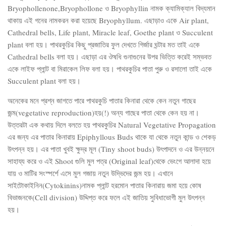
Bryophollenone,Bryophollone ও Bryophyllin নামক ক্যামিক্যাল বিদ্যমান
থাকায় এই গনের নামকরন করা হয়েছে Bryophyllum. এছাড়াও একে Air plant,
Cathedral bells, Life plant, Miracle leaf, Goethe plant ও Succulent
plant বলা হয়। পাথরকুচির কিছু প্রজাতির ফুল দেখতে গির্জার ঘন্টার মত তাই একে
Cathedral bells বলা হয়। এছাড়া এর ঔষধি গুনাগুনের উপর ভিত্তি করেই সম্ভবত
একে লাইফ প্লান্ট বা মিরাকেল লিফ বলা হয়। পাথরকুচির পাতা পুরু ও রসালো তাই একে
Succulent plant বলা হয়।
অনেকের মনে প্রশ্ন জাগতে পারে পাথরকুচি পাতার কিনারা থেকে কেন নতুন গাছের
জন্ম(vegetative reproduction)হয়(!) অন্য গাছের পাতা থেকে কেন হয় না।
উত্তরটা এক কথায় দিলে বলতে হয় পাথরকুচির Natural Vegetative Propagation
এর জন্য এর পাতার কিনারায় Epiphyllous Buds থাকে যা থেকে নতুন কান্ড ও শেকড়
উৎপন্ন হয়। এর পাতা খুবই ক্ষুদ্র মূল (Tiny shoot buds) উৎপাদনে ও এর উন্নয়নে
সাহায্য করে ও এই Shoot গুলি মুল পত্র (Original leaf)থেকে ভেংগে আলাদা হয়ে
যায় ও মাটির সংস্পর্শে এসে মুল গজায় নতুন উদ্ভিদের জন্ম হয়। এখানে
সাইটোকাইনিন(Cytokinins)নামক প্লান্ট হরমোন পাতার কিনারায় জমা হয়ে কোষ
বিভাজনকে(Cell division) উদ্দিপ্ত করে ফলে এই জাতিয় সুবিধাভোগী মুল উৎপন্ন
হয়।