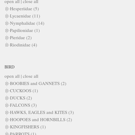
open all
|
close all
Hesperiidae (5)
Lycaenidae (11)
Nymphalidae (14)
Papilionidae (1)
Pieridae (2)
Riodinidae (4)
BIRD
open all
|
close all
BOOBIES and GANNETS (2)
CUCKOOS (1)
DUCKS (2)
FALCONS (3)
HAWKS, EAGLES and KITES (3)
HOOPOES and HORNBILLS (2)
KINGFISHERS (1)
PARROTS (1)