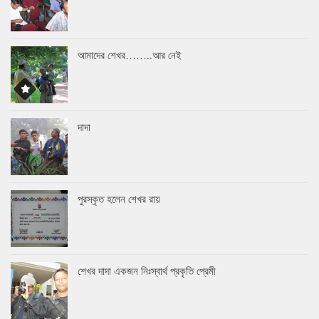
আমাদের শেখর……..আর নেই
দাদা
পুরস্কৃত হলেন শেখর রায়
শেখর দাদা একজন নিঃস্বার্থ প্রকৃতি প্রেমী