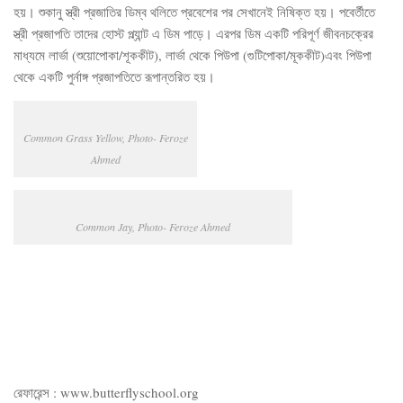
হয়। শুকানু স্ত্রী প্রজাতির ডিম্ব থলিতে প্রবেশের পর সেখানেই নিষিক্ত হয়। পবের্তীতে
স্ত্রী প্রজাপতি তাদের হোস্ট প্ল্যান্ট এ ডিম পাড়ে। এরপর ডিম একটি পরিপূর্ণ জীবনচক্রের
মাধ্যমে লার্ভা (শুয়োপোকা/শূককীট), লার্ভা থেকে পিউপা (গুটিপোকা/মূককীট)এবং পিউপা
থেকে একটি পুর্নাঙ্গ প্রজাপতিতে রূপান্তরিত হয়।
Common Grass Yellow, Photo- Feroze
Ahmed
Common Jay, Photo- Feroze Ahmed
রেফারেন্স : www.butterflyschool.org