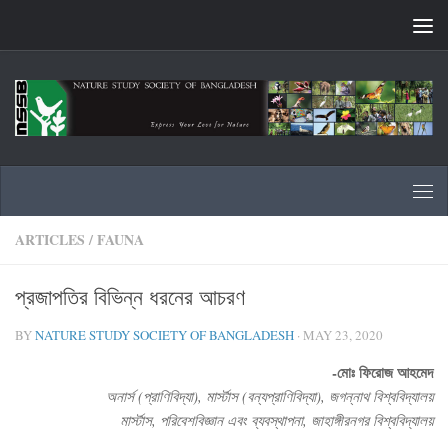
Skip to content
ARTICLES
/
FAUNA
প্রজাপতির বিভিন্ন ধরনের আচরণ
BY
NATURE STUDY SOCIETY OF BANGLADESH
·
MAY 23, 2020
-মোঃ ফিরোজ আহমেদ
অনার্স (প্রাণিবিদ্যা), মার্স্টাস (বন্যপ্রাণিবিদ্যা), জগন্নাথ বিশ্ববিদ্যালয়
মার্স্টাস, পরিবেশবিজ্ঞান এবং ব্যবস্থাপনা, জাহাঙ্গীরনগর বিশ্ববিদ্যালয়