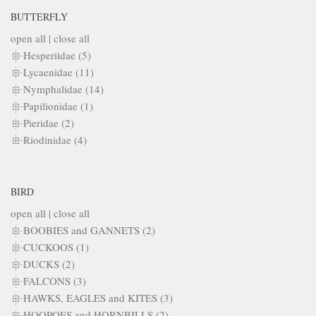
BUTTERFLY
open all
|
close all
Hesperiidae (5)
Lycaenidae (11)
Nymphalidae (14)
Papilionidae (1)
Pieridae (2)
Riodinidae (4)
BIRD
open all
|
close all
BOOBIES and GANNETS (2)
CUCKOOS (1)
DUCKS (2)
FALCONS (3)
HAWKS, EAGLES and KITES (3)
HOOPOES and HORNBILLS (2)