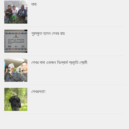
দাদা
পুরস্কৃত হলেন শেখর রায়
শেখর দাদা একজন নিঃস্বার্থ প্রকৃতি প্রেমী
শেখরলতা!