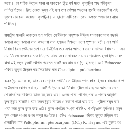
হলো। এর সঠিক উত্তর জানা না থাকলেও হিন্দু ধর্ম মতে, কৃষ্ণচুঁড়া গাছ শ্রীকৃষ্ণ
লাগিয়েছিলেন। হিন্দু দেবতা কৃষ্ণ এই ফুল তার খোঁপায় পড়তেন বলেই তরুপ্রেমীরা এই
ফুলের নামকরন করেছেন কৃষ্ণচূঁড়া। এ ছাড়াও এটি কোন কোন অঞ্চলে গুলমোহর নামে
পরিচিত।
রাধাচূঁড়া মাঝারি আকারের গুল্ম জাতিয় পেরিনিয়াল সপুষ্পক উদ্ভিদ সাধারনত সারা বছরই
কখনো হলুদ কখনো লাল কখনোবা লাল হলুদের মিশ্রনে এদের পুষ্পায়ন ঘটে। এর আদি
নিবাস ক্রিস গেইলের দেশ ওয়েস্ট-ইন্ডিস তবে এখন আমাদের দেশের সর্বত্র বিরাজমান। এর
নাম নিয়েও অনেকের মতে ভিন্নতা আছে তবে সাধারনত সবচেয়ে প্রচলিত হলো হিন্দু দেবতা
রাধা এই হলুদ ফুলটি খোঁপায় পড়তেন বলেই এর নাম রাধাচুঁড়া হয়েছে। এটি Febaceae
পরিবার ভুক্ত উদ্ভিদ যার বৈজ্ঞানিক নাম Caesalpinia pulcherrima.
কনকচূঁড়া অনেক বড় আকারের সপুষ্পক পেরিনিয়াল উদ্ভিদ শোভাবর্ধক হিসেবে রাস্তার পাশে
ও উদ্যানে রোপন করা হয়। এই উদ্ভিদের আদিনিবাস শ্রীলংকায় হলেও আমাদের দেশে
শোভাবর্ধনের দায়িত্বে আছে বহু বছর ধরে। এদের পাতা যৌগিক,গাছ ও পাতার আকৃতি
কৃষ্ণচূঁড়ার মতোই। তবে কনকচূঁড়ার শীতের শেষভাগে পাতা ঝরে যায়। গ্রীষ্মে নতুন কচি
পাতা আর ফুলে ফুলে ভরে ওঠে। ফুলে পাপড়ির সংখ্যা পাঁচটি ও পাপড়িগুলো কুঞ্চিত। হলুদ
ফুল ফোটে শাখার ডগার লম্বা মঞ্জরিতে। এটিও Febaceae পরিবার ভুক্ত উদ্ভিদ যার
বৈজ্ঞানিক নাম Peltophorum pterocarpum (DC.) K. Heyne. এই ফুলের রঙ
সোনালী হলুদ বর্ণের তাই প্রফেসর দ্বিজেন শর্মা এর নামকরন করেছেন কনকচূঁড়া (কনক