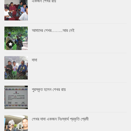
একজন শেখর রায়
আমাদের শেখর……..আর নেই
দাদা
পুরস্কৃত হলেন শেখর রায়
শেখর দাদা একজন নিঃস্বার্থ প্রকৃতি প্রেমী