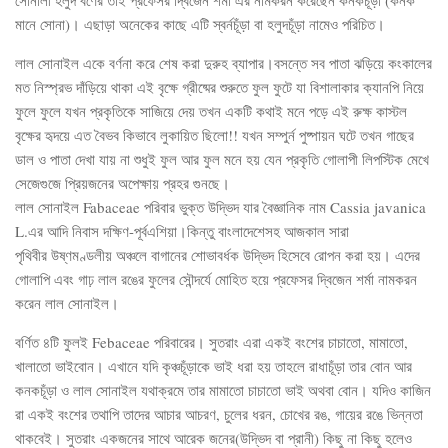
মানে সোনা)। এছাড়া অনেকের কাছে এটি স্বর্নচূঁড়া বা হলুদচূঁড়া নামেও পরিচিত।
লাল সোনাইল একে বর্ণনা করে শেষ করা দুরুহ ব্যাপার।বসন্তে সব পাতা ঝড়িয়ে কংকালের
মত নিস্প্রভ দাঁড়িয়ে থাকা এই বৃক্ষে গ্রীষ্মের শুরুতে ফুল ফুটে যা বিশালাকার ক্যানপি নিয়ে
ফুলে ফুলে যখন প্রকৃতিকে সাজিয়ে দেয় তখন একটি কথাই মনে পড়ে এই রুক্ষ কাস্টল
বৃক্ষের হৃদয়ে এত বৈভব কিভাবে লুকায়িত ছিলো!! যখন সম্পুর্ন পুষ্পায়ন ঘটে তখন গাছের
ডাল ও পাতা দেখা যায় না শুধুই ফুল আর ফুল মনে হয় যেন প্রকৃতি গোলাপী লিপস্টিক মেখে
সেজেগুজে প্রিয়জনের অপেক্ষায় প্রহর গুনছে।
লাল সোনাইল Fabaceae পরিবার ভুক্ত উদ্ভিদ যার বৈজ্ঞানিক নাম Cassia javanica
L.এর আদি নিবাস দক্ষিণ-পূর্বএশিয়া।কিন্তু বাংলাদেশেসহ আজকাল সারা
পৃথিবীর উষ্ণমণ্ডলীয় অঞ্চলে বাগানের শোভাবর্ধক উদ্ভিদ হিসেবে রোপন করা হয়। এদের
গোলাপি এবং গাঢ় লাল রঙের ফুলের সৌন্দর্যে মোহিত হয়ে প্রফেসর দ্বিজেন শর্মা নামকরন
করেন লাল সোনাইল।
বর্ণিত ৪টি ফুলই Febaceae পরিবারের। সুতরাং এরা একই বংশের চাচাতো, মামাতো,
খালাতো ভাইবোন। এখানে যদি কৃঞ্চচূঁড়াকে ভাই ধরা হয় তাহলে রাধাচূঁড়া তার বোন আর
কনকচূঁড়া ও লাল সোনাইল যথাক্রমে তার মামাতো চাচাতো ভাই অথবা বোন। যদিও কাজিন
রা একই বংশের তথাপি তাদের আচার আচরণ, চুলের ধরন, চোখের রঙ, গায়ের রঙে ভিন্নতা
থাকবেই। সুতরাং একজনের সাথে আরেক জনের(উদ্ভিদ বা প্রানী) কিছু না কিছু হলেও