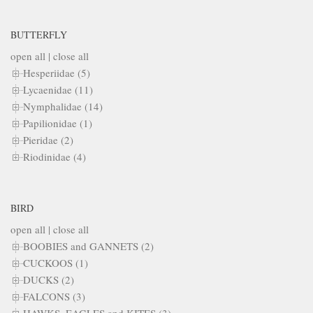
BUTTERFLY
open all
|
close all
Hesperiidae (5)
Lycaenidae (11)
Nymphalidae (14)
Papilionidae (1)
Pieridae (2)
Riodinidae (4)
BIRD
open all
|
close all
BOOBIES and GANNETS (2)
CUCKOOS (1)
DUCKS (2)
FALCONS (3)
HAWKS, EAGLES and KITES (3)