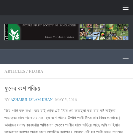
Skip to content
ARTICLES
/
FLORA
ফুলের বংশ পরিচয়
BY
AZHARUL ISLAM KHAN
·
MAY 5, 2016
বিয়ে-শাদি বলে কথা! আর যাই হোক এটা নিয়ে তো অবহেলা করা যায় না! তাইতো
গুরুত্বের সাথে প্রাধান্য দেয়া হয় বংশ পরিচয় উপাধি পদবী ইত্যাকার বিষয় গুলোকে।
আমাদের সমাজ ব্যবস্থায় অধিকাংশ ক্ষেত্রে পদবীর সাথে জড়িয়ে আছে জমি ও হিসাব
সংক্রান্ত ব্যাপার অথবা কোন আঞ্চলিক ব্যাপার। আসলে এই সব পদবী যেমন মানুষের