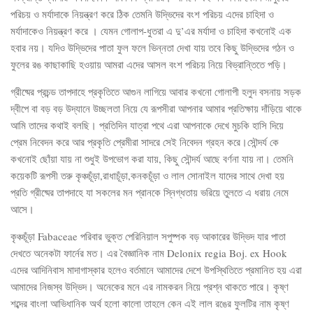
পরিচয় ও মর্যাদাকে নিয়ন্ত্রণ করে ঠিক তেমনি উদ্ভিদের বংশ পরিচয় এদের চাহিদা ও
মর্যাদাকেও নিয়ন্ত্রণ করে । যেমন গোলাপ-ধুতরা এ দু’এর মর্যাদা ও চাহিদা কখনোই এক
হবার নয়। যদিও উদ্ভিদের পাতা ফুল ফলে ভিন্নতা দেখা যায় তবে কিছু উদ্ভিদের গঠন ও
ফুলের রঙ কাছাকাছি হওয়ায় আমরা এদের আসল বংশ পরিচয় নিয়ে বিভ্রান্তিতে পড়ি।
গ্রীষ্মের প্রচন্ড তাপদাহে প্রকৃতিতে আগুন লাগিয়ে আবার কখনো গোলাপী হলুদ বসনায় সড়ক
দ্বীপে বা বড় বড় উদ্যানে উচ্ছলতা নিয়ে যে রূপসীরা আপনার আমার প্রতিক্ষায় দাঁড়িয়ে থাকে
আমি তাদের কথাই বলছি। প্রতিদিন যাত্রা পথে এরা আপনাকে দেখে মুচকি হাসি দিয়ে
প্রেম নিবেদন করে আর প্রকৃতি প্রেমীরা সাদরে সেই নিবেদন গ্রহন করে।সৌন্দর্য কে
কখনোই ছোঁয়া যায় না শুধুই উপভোগ করা যায়, কিছু সৌন্দর্য আছে বর্ণনা যায় না। তেমনি
কয়েকটি রূপসী তরু কৃঞ্চচূঁড়া,রাধাচূঁড়া,কনকচূঁড়া ও লাল সোনাইল যাদের সাথে দেখা হয়
প্রতি গ্রীষ্মের তাপদাহে যা সকলের মন প্রানকে স্নিগ্ধতায় ভরিয়ে তুলতে এ ধরায় নেমে
আসে।
কৃঞ্চচূঁড়া Fabaceae পরিবার ভুক্ত পেরিনিয়াল সপুষ্পক বড় আকারের উদ্ভিদ যার পাতা
দেখতে অনেকটা ফার্নের মত। এর বৈজ্ঞানিক নাম Delonix regia Boj. ex Hook
এদের আদিনিবাস মাদাগাস্কার হলেও বর্তমানে আমাদের দেশে উপস্থিতিতে প্রমানিত হয় এরা
আমাদের নিজস্ব উদ্ভিদ। অনেকের মনে এর নামকরন নিয়ে প্রশ্ন থাকতে পারে। কৃষ্ণ
শব্দের বাংলা আভিধানিক অর্থ হলো কালো তাহলে কেন এই লাল রঙের ফুলটির নাম কৃষ্ণ