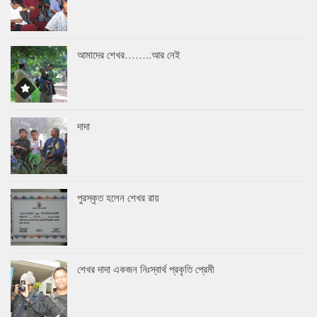
আমাদের শেখর……..আর নেই
দাদা
পুরস্কৃত হলেন শেখর রায়
শেখর দাদা একজন নিঃস্বার্থ প্রকৃতি প্রেমী