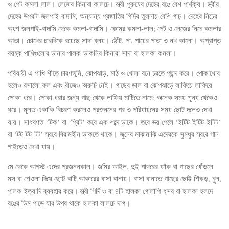
ও পেট কমলা-লাল। লেজের কিনারা কালচে। স্ত্রী-পুরুষের দেহের রঙে বেশ পার্থক্য। স্ত্রীর
দেহের উপরটা জলপাই-বাদামি, অন্যান্য প্রজাতির গির্দির তুলনায় বেশি গাঢ়। দেহের নিচের
অংশ জলপাই-বাদামি থেকে কমলা-বাদামি। কোমর কমলা-লাল; পেট ও লেজের নিচে কমলার
আভা। চোখের চারদিকে রয়েছে সাদা বলয়। ঠোঁট, পা, পায়ের পাতা ও নখ কালো। অপ্রাপ্ত
বয়ষ্ক পাখিগুলোর ডানার পালক-ডাকনির কিনারা সাদা বা হালকা কমলা।
পরিযায়ী এ পাখি শীতে চারণভূমি, ঝোপঝাড়, মাঠ ও খোলা বনে চরতে পছন্দ করে। পোকাখোর
হলেও রসালো ফল এবং বীজেও অরুচি নেই। গাছের ডাল বা ঝোপঝাড়ে লাফিয়ে লাফিয়ে
পোকা ধরে। পোকা ধরার জন্য গাছ থেকে লাফিয় মাটিতে নামে; অনেক সময় শূন্য থেকেও
ধরে। মূলত একাকি বিচরণ করলেও প্রজননের পর ও পরিযায়নের সময় ছোট দলেও দেখা
যায়। সাধরণত ‘টিক’ বা ‘প্রিট’ করে এক শব্দে ডাকে। তবে ভয় পেলে ‘ইটিট-ইটিট-ইটিট’
বা ‘টট-টট-টট’ স্বরে বিরামহীন ডাকতে থাকে। জুনের মাঝামাঝি এদেরকে সুমধুর স্বরে গান
গাইতেও দেখা যায়।
মে থেকে আগস্ট এদের প্রজননকাল। জমির আইল, দুই পাথরের ফাঁক বা গাছের খোঁড়লে
মস বা শেওলা দিয়ে ছোট্ট বাটি আকারের বাসা বানায়। বাসা বানাতে গাছের ছোট্ট শিকড়, চুল,
পালক ইত্যাদি ব্যবহার করে। স্ত্রী গির্দি ৩ বা ৪টি হালকা গোলাপি-ধূসর বা হালকা হলদে
রঙের ডিম পাড়ে যার উপর থাকে হালকা লালচে দাগ।