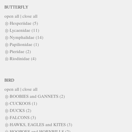
BUTTERFLY
open all
|
close all
Hesperiidae (5)
Lycaenidae (11)
Nymphalidae (14)
Papilionidae (1)
Pieridae (2)
Riodinidae (4)
BIRD
open all
|
close all
BOOBIES and GANNETS (2)
CUCKOOS (1)
DUCKS (2)
FALCONS (3)
HAWKS, EAGLES and KITES (3)
HOOPOES and HORNBILLS (2)