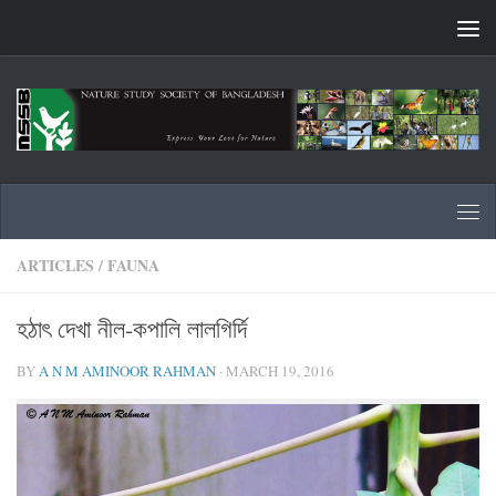
Skip to content
ARTICLES
/
FAUNA
হঠাৎ দেখা নীল-কপালি লালগির্দি
BY
A N M AMINOOR RAHMAN
·
MARCH 19, 2016