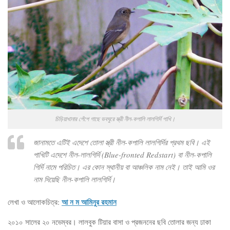
চিড়িয়াখানার পেঁপে গাছে ভবঘুরে স্ত্রী নীল-কপালি লালগির্দি পাখি।
জানামতে এটিই এদেশে তোলা স্ত্রী নীল-কপালি লালগির্দির প্রথম ছবি। এই
পাখিটি এদেশে নীল-লালগির্দি (Blue-fronted Redstart) বা নীল-কপালি
গির্দি নামে পরিচিত। এর কোন স্থানীয় বা আঞ্চলিক নাম নেই। তাই আমি ওর
নাম দিয়েছি নীল-কপালি লালগির্দি।
আ ন ম আমিনুর রহমান
লেখা ও আলোকচিত্র:
২০১০ সালের ২০ নভেম্বর। লালবুক টিয়ার বাসা ও প্রজননের ছবি তোলার জন্য ঢাকা