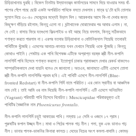
চিড়িয়াখানায় ঘুরছি। বিকেল তিনটায় উদ্যানতত্ত্ব কার্যালয়ের সামনে দিয়ে যাওয়ার সময় বাঁ-
পাশের পেঁপে গাছে ছোট্ট একটা অপরিচিত পাখিকে বসতে দেখলাম। মাত্র দু’টো ছবি তোলার
সুযোগ দিয়ে ৩০-৪০ সেকেন্ডের মধ্যেই উড়াল দিল। আরেকবার আসে কি-না দেখার জন্য
কিছুক্ষণ দাঁড়িয়ে রইলাম; কিন্তু এলো না। ঘন্টাখানেক ঘোরাফেরার পর আবার এলাম। না,
সে নেই। বাসায় ফিরে যতগুলো ফিল্ডগাইড ও বই আছে নিয়ে বসলাম, কিন্তু সঠিকভাবে
শণাক্ত করতে পারলাম না। এরপর যতবার চিড়িয়াখানা ও বোটানিক্যাল গিয়েছি ততবারই
পাখিটিকে খুঁজেছি। এদেশের আনাচে-কানাচে যখন যেখানে গিয়েছি ওকে খুঁজেছি। কিন্তু
কোথাও পাইনি। শেষটায় এক পাখি বিশেষজ্ঞ এটিকে অপ্রাপ্ত বয়ষ্ক স্ত্রী নীল-কপালি
লালগির্দি পাখি হিসেবে শণাক্ত করলো। ইতোপূর্বে ঢাকার গ্রামাঞ্চলে দেখার রেকর্ড থাকলেও
সাম্প্রতিককালে দেখা যায়নি বলেও সে জানালো। অতএব, জানামতে এটিই এদেশে তোলা
স্ত্রী নীল-কপালি লালগির্দির প্রথম ছবি। এই পাখিটি এদেশে নীল-লালগির্দি (Blue-
fronted Redstart) বা নীল-কপালি গির্দি নামে পরিচিত। এর কোন স্থানীয় বা আঞ্চলিক
নাম নেই। তাই আমি ওর নাম দিয়েছি নীল-কপালি লালগির্দি। এটি এদেশে অনিয়মিত
(Vagrant) পরিযায়ী পাখি হিসেবে বিবেচিত। Muscicapidae পরিবারভুক্ত এই
পাখিটির বৈজ্ঞানিক নাম
Phoenicurus frontalis
.
নীল-কপালি লালগির্দি চড়ুই আকারের পাখি। লম্বায় ১৫ সেমি ও ওজনে ১৭ গ্রাম।
পুরুষটির কপাল উজ্জ্ব নীল। মাথা ও পিঠের পালক গাঢ় নীল। গলা, বুক এবং ডানাও গাঢ়
নীল। ডানার পালক-ডাকনির কিনারা কালচে। দেহের নিচের অংশ কমলা-বাদামি। কোমড়