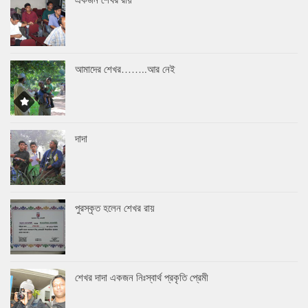
আমাদের শেখর……..আর নেই
দাদা
পুরস্কৃত হলেন শেখর রায়
শেখর দাদা একজন নিঃস্বার্থ প্রকৃতি প্রেমী