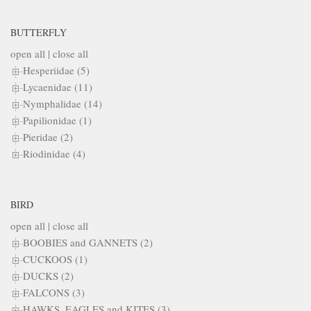
BUTTERFLY
open all
|
close all
Hesperiidae (5)
Lycaenidae (11)
Nymphalidae (14)
Papilionidae (1)
Pieridae (2)
Riodinidae (4)
BIRD
open all
|
close all
BOOBIES and GANNETS (2)
CUCKOOS (1)
DUCKS (2)
FALCONS (3)
HAWKS, EAGLES and KITES (3)