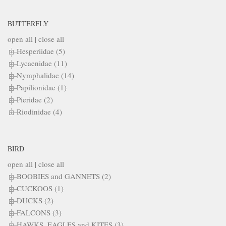
BUTTERFLY
open all
|
close all
Hesperiidae (5)
Lycaenidae (11)
Nymphalidae (14)
Papilionidae (1)
Pieridae (2)
Riodinidae (4)
BIRD
open all
|
close all
BOOBIES and GANNETS (2)
CUCKOOS (1)
DUCKS (2)
FALCONS (3)
HAWKS, EAGLES and KITES (3)