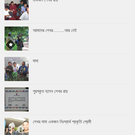
আমাদের শেখর……..আর নেই
দাদা
পুরস্কৃত হলেন শেখর রায়
শেখর দাদা একজন নিঃস্বার্থ প্রকৃতি প্রেমী