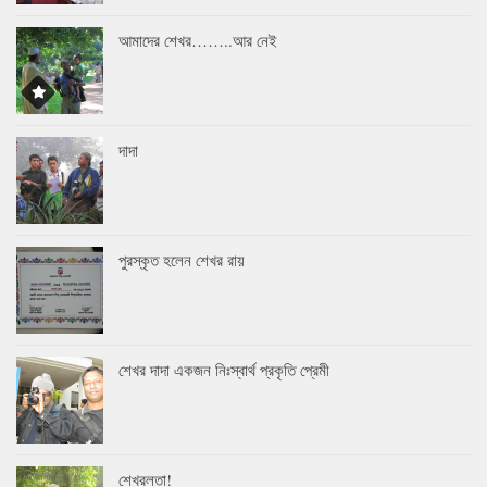
আমাদের শেখর……..আর নেই
দাদা
পুরস্কৃত হলেন শেখর রায়
শেখর দাদা একজন নিঃস্বার্থ প্রকৃতি প্রেমী
শেখরলতা!