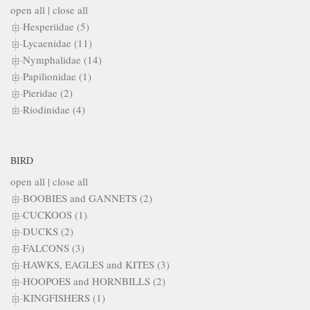
open all
|
close all
Hesperiidae (5)
Lycaenidae (11)
Nymphalidae (14)
Papilionidae (1)
Pieridae (2)
Riodinidae (4)
BIRD
open all
|
close all
BOOBIES and GANNETS (2)
CUCKOOS (1)
DUCKS (2)
FALCONS (3)
HAWKS, EAGLES and KITES (3)
HOOPOES and HORNBILLS (2)
KINGFISHERS (1)