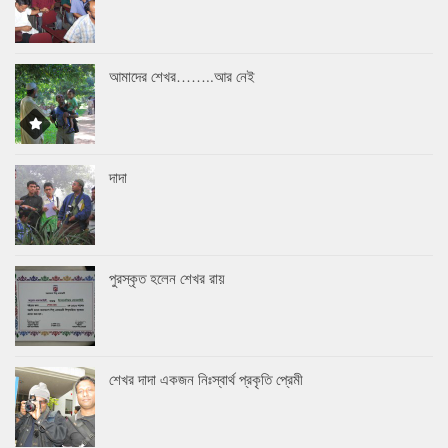
আমাদের শেখর……..আর নেই
দাদা
পুরস্কৃত হলেন শেখর রায়
শেখর দাদা একজন নিঃস্বার্থ প্রকৃতি প্রেমী