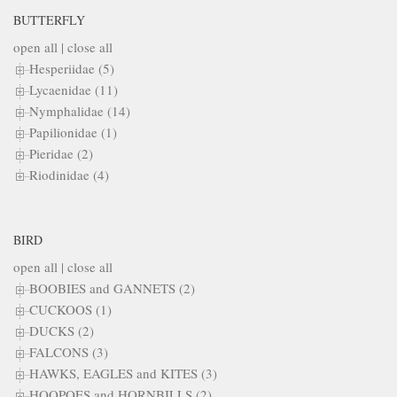
BUTTERFLY
open all
|
close all
Hesperiidae (5)
Lycaenidae (11)
Nymphalidae (14)
Papilionidae (1)
Pieridae (2)
Riodinidae (4)
BIRD
open all
|
close all
BOOBIES and GANNETS (2)
CUCKOOS (1)
DUCKS (2)
FALCONS (3)
HAWKS, EAGLES and KITES (3)
HOOPOES and HORNBILLS (2)