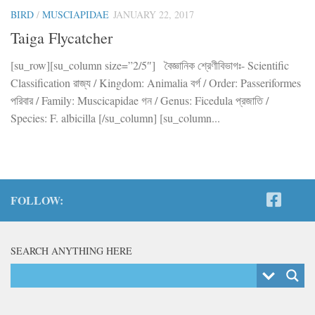
BIRD
/
MUSCIAPIDAE
JANUARY 22, 2017
Taiga Flycatcher
[su_row][su_column size=”2/5″] বৈজ্ঞানিক শ্রেণীবিভাগঃ- Scientific
Classification রাজ্য / Kingdom: Animalia বর্গ / Order: Passeriformes
পরিবার / Family: Muscicapidae গন / Genus: Ficedula প্রজাতি /
Species: F. albicilla [/su_column] [su_column...
FOLLOW:
SEARCH ANYTHING HERE