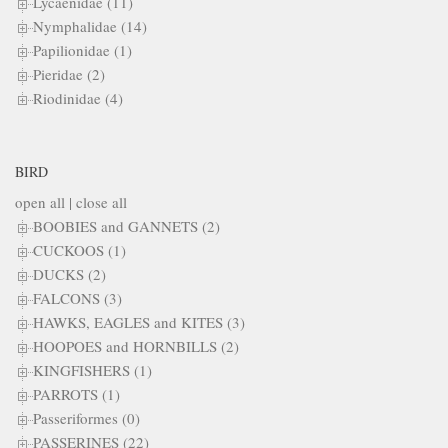
Lycaenidae (11)
Nymphalidae (14)
Papilionidae (1)
Pieridae (2)
Riodinidae (4)
BIRD
open all
|
close all
BOOBIES and GANNETS (2)
CUCKOOS (1)
DUCKS (2)
FALCONS (3)
HAWKS, EAGLES and KITES (3)
HOOPOES and HORNBILLS (2)
KINGFISHERS (1)
PARROTS (1)
Passeriformes (0)
PASSERINES (22)