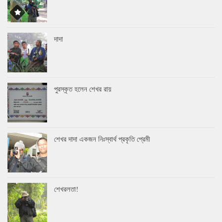
দাদা
পুরস্কৃত হলেন শেখর রায়
শেখর দাদা একজন নিঃস্বার্থ প্রকৃতি প্রেমী
শেখরলতা!