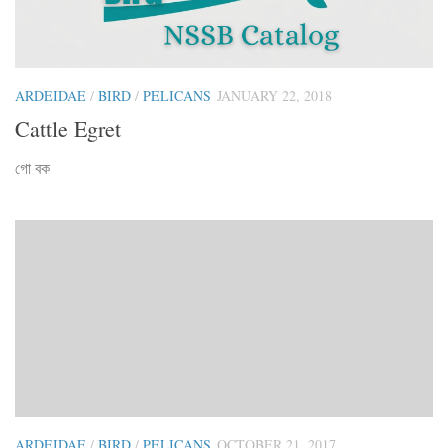
ARDEIDAE
/
BIRD
/
PELICANS
JANUARY 22, 2018
Cattle Egret
গো বক
ARDEIDAE
/
BIRD
/
PELICANS
OCTOBER 21, 2017