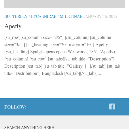
BUTTERFLY
/
LYCAENIDAE
/
MILETINAE
JANUARY 16, 2015
Apefly
[su_row][su_column size=”2/5″] [/su_column] [su_column
size=”3/5″] [su_heading size=”20″ margin=”10″] Apefly
[/su_heading] Spalgis epeus epeus Westwood, 1851 (Apefly)
[/su_column] [/su_row] [su_tabs][su_tab title=”Description”]
Description [/su_tab] [su_tab title=”Gallery”] [/su_tab] [su_tab
title=”Distribution”] Bangladesh [/su_tab][/su_tabs]...
FOLLOW:
SEARCH ANYTHING HERE