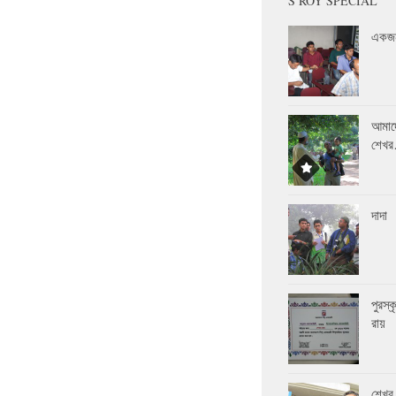
S ROY SPECIAL
একজন
আমাদ
শেখ
দাদা
পুরস্
রায়
শেখর