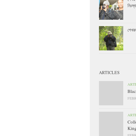
নিঃস্ব
শেখর
ARTICLES
ART
Blac
FEBR
ART
Coll
King
FEBR