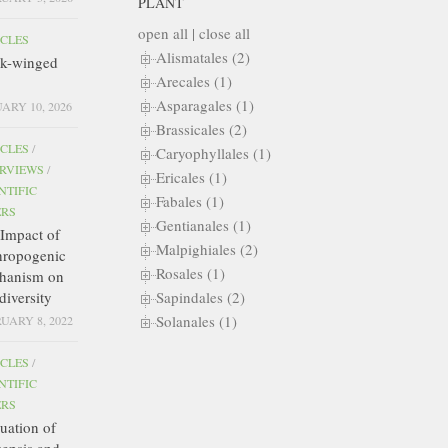
PLANT
open all
|
close all
ICLES
Alismatales (2)
ck-winged
Arecales (1)
Asparagales (1)
ARY 10, 2026
Brassicales (2)
ICLES
/
Caryophyllales (1)
ERVIEWS
/
Ericales (1)
NTIFIC
Fabales (1)
ERS
Gentianales (1)
Impact of
Malpighiales (2)
hropogenic
Rosales (1)
hanism on
diversity
Sapindales (2)
Solanales (1)
UARY 8, 2022
ICLES
/
NTIFIC
ERS
uation of