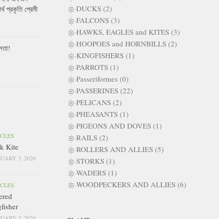
DUCKS (2)
ার্থ প্রকৃতি প্রেমী
FALCONS (3)
HAWKS, EAGLES and KITES (3)
HOOPOES and HORNBILLS (2)
লতা!
KINGFISHERS (1)
PARROTS (1)
Passeriformes (0)
PASSERINES (22)
PELICANS (2)
PHEASANTS (1)
PIGEONS AND DOVES (1)
ICLES
RAILS (2)
k Kite
ROLLERS AND ALLIES (5)
UARY 3, 2026
STORKS (1)
WADERS (1)
WOODPECKERS AND ALLIES (6)
ICLES
ered
fisher
UARY 3, 2026