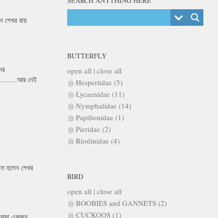
SEARCH ANYTHING HERE
 শেখর রায়
BUTTERFLY
ের
open all
|
close all
র……..আর নেই
Hesperiidae (5)
Lycaenidae (11)
Nymphalidae (14)
Papilionidae (1)
Pieridae (2)
Riodinidae (4)
কৃত হলেন শেখর
BIRD
open all
|
close all
BOOBIES and GANNETS (2)
CUCKOOS (1)
 দাদা একজন