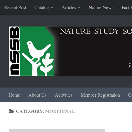
Recent Post
Catalog
Articles
Nature News
Fact 
Skip to content
Home
About Us
Activities
Member Registration
C
CATEGORY:
MORPHINAE