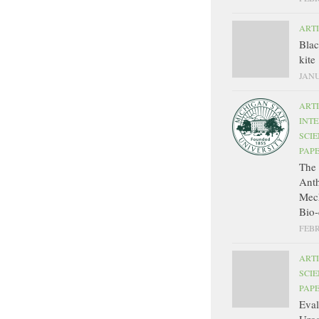
ART
Bla
kite
JANU
ART
INT
SCIE
PAP
The 
Ant
Mec
Bio-
FEBR
ART
SCIE
PAP
Eval