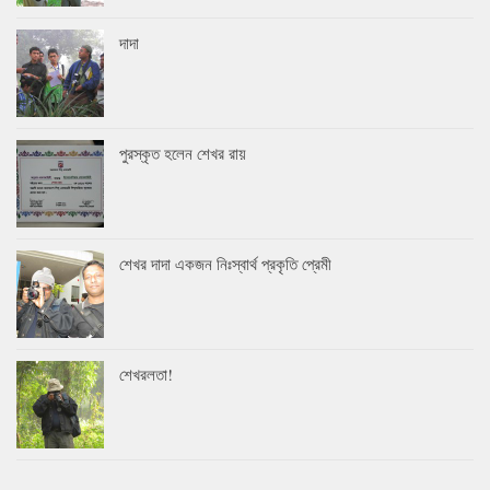
দাদা
পুরস্কৃত হলেন শেখর রায়
শেখর দাদা একজন নিঃস্বার্থ প্রকৃতি প্রেমী
শেখরলতা!