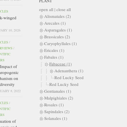
PLANT
open all
|
close all
ICLES
Alismatales (2)
ck-winged
Arecales (1)
Asparagales (1)
ARY 10, 2026
Brassicales (2)
ICLES
/
Caryophyllales (1)
ERVIEWS
/
Ericales (1)
NTIFIC
Fabales (1)
ERS
Fabaceae (1)
Impact of
Adenanthera (1)
hropogenic
Red Lucky Seed
hanism on
diversity
Red Lucky Seed
Gentianales (1)
UARY 8, 2022
Malpighiales (2)
ICLES
/
Rosales (1)
NTIFIC
Sapindales (2)
ERS
Solanales (1)
uation of