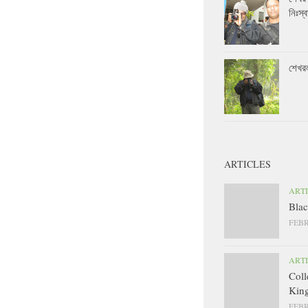
নিঃস্ব
শেখর
ARTICLES
ART
Blac
FEBR
ART
Coll
King
FEBR