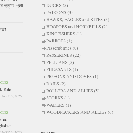
DUCKS (2)
ার্থ প্রকৃতি প্রেমী
FALCONS (3)
HAWKS, EAGLES and KITES (3)
HOOPOES and HORNBILLS (2)
লতা!
KINGFISHERS (1)
PARROTS (1)
Passeriformes (0)
PASSERINES (22)
PELICANS (2)
PHEASANTS (1)
PIGEONS AND DOVES (1)
ICLES
RAILS (2)
k Kite
ROLLERS AND ALLIES (5)
UARY 3, 2026
STORKS (1)
WADERS (1)
WOODPECKERS AND ALLIES (6)
ICLES
ered
fisher
UARY 3, 2026