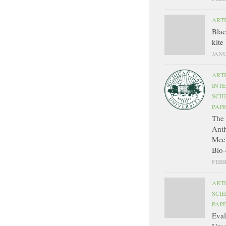
ART
Bla
kite
JANU
ART
INT
SCIE
PAP
The 
Ant
Mec
Bio-
FEBR
ART
SCIE
PAP
Eval