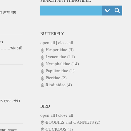
SEARCH ANYTHING HERE
 শেখর রায়
BUTTERFLY
ের
open all
|
close all
র……..আর নেই
Hesperiidae (5)
Lycaenidae (11)
Nymphalidae (14)
Papilionidae (1)
Pieridae (2)
Riodinidae (4)
কৃত হলেন শেখর
BIRD
open all
|
close all
BOOBIES and GANNETS (2)
CUCKOOS (1)
 দাদা একজন