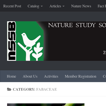
Recent Post
Catalog
Articles
Nature News
Fact 
Skip to content
Home
About Us
Activities
Member Registration
C
CATEGORY:
FABACEAE