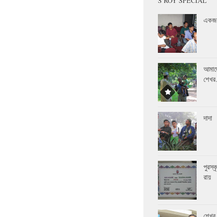
S ROY SPECIAL
একজন
আমাদ
শেখ
দাদা
পুরস্
রায়
শেখর