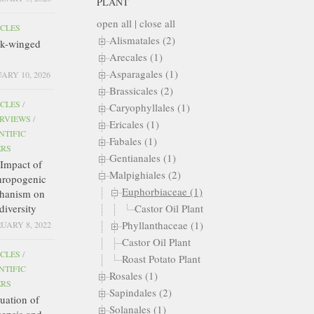
PLANT
open all
|
close all
ICLES
Alismatales (2)
ck-winged
Arecales (1)
Asparagales (1)
ARY 10, 2026
Brassicales (2)
ICLES
/
Caryophyllales (1)
ERVIEWS
/
Ericales (1)
NTIFIC
Fabales (1)
ERS
Gentianales (1)
Impact of
Malpighiales (2)
hropogenic
Euphorbiaceae (1)
hanism on
diversity
Castor Oil Plant
Phyllanthaceae (1)
UARY 8, 2022
Castor Oil Plant
ICLES
/
Roast Potato Plant
NTIFIC
Rosales (1)
ERS
Sapindales (2)
uation of
Solanales (1)