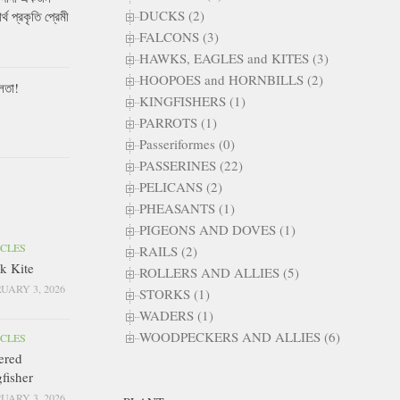
DUCKS (2)
ার্থ প্রকৃতি প্রেমী
FALCONS (3)
HAWKS, EAGLES and KITES (3)
HOOPOES and HORNBILLS (2)
লতা!
KINGFISHERS (1)
PARROTS (1)
Passeriformes (0)
PASSERINES (22)
PELICANS (2)
PHEASANTS (1)
PIGEONS AND DOVES (1)
ICLES
RAILS (2)
k Kite
ROLLERS AND ALLIES (5)
UARY 3, 2026
STORKS (1)
WADERS (1)
WOODPECKERS AND ALLIES (6)
ICLES
ered
fisher
UARY 3, 2026