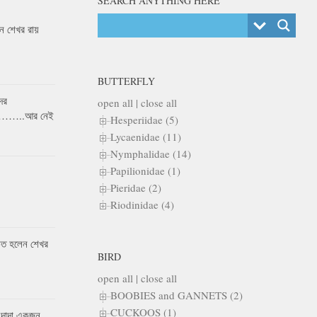
SEARCH ANYTHING HERE
 শেখর রায়
BUTTERFLY
ের
open all
|
close all
র……..আর নেই
Hesperiidae (5)
Lycaenidae (11)
Nymphalidae (14)
Papilionidae (1)
Pieridae (2)
Riodinidae (4)
কৃত হলেন শেখর
BIRD
open all
|
close all
BOOBIES and GANNETS (2)
CUCKOOS (1)
 দাদা একজন