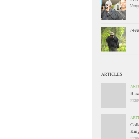
নিঃস্ব
শেখর
ARTICLES
ART
Blac
FEBR
ART
Coll
King
FEBR