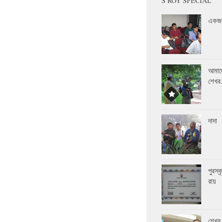
S ROY SPECIAL
একজন
আমাদ
শেখ
দাদা
পুরস্
রায়
শেখর