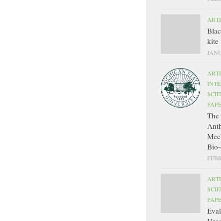
ART
Bla
kite
JANU
ART
INT
SCIE
PAP
The 
Ant
Mec
Bio-
FEBR
ART
SCIE
PAP
Eval