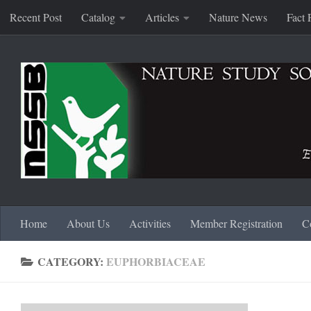
Recent Post
Catalog
Articles
Nature News
Fact 
Skip to content
Home
About Us
Activities
Member Registration
C
CATEGORY:
EUPHORBIACEAE