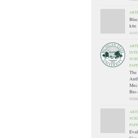
ART
Bla
kite
JANU
ART
INT
SCIE
PAP
The 
Ant
Mec
Bio-
FEBR
ART
SCIE
PAP
Eval