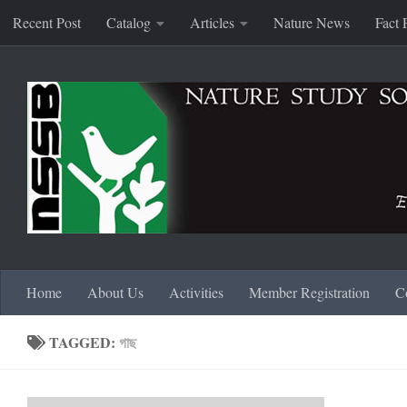
Recent Post
Catalog
Articles
Nature News
Fact 
Skip to content
Home
About Us
Activities
Member Registration
C
TAGGED:
গাছ