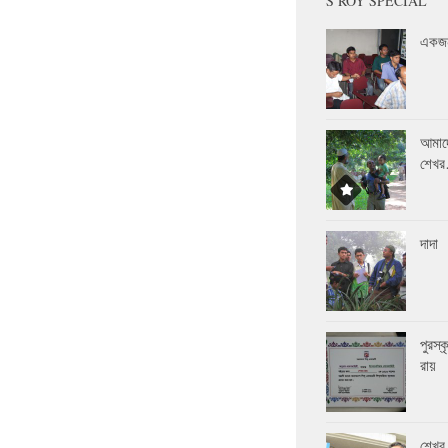
S ROY SPECIAL
একজন
আমাদ
শেখ
দাদা
পুরস্
রায়
শেখর