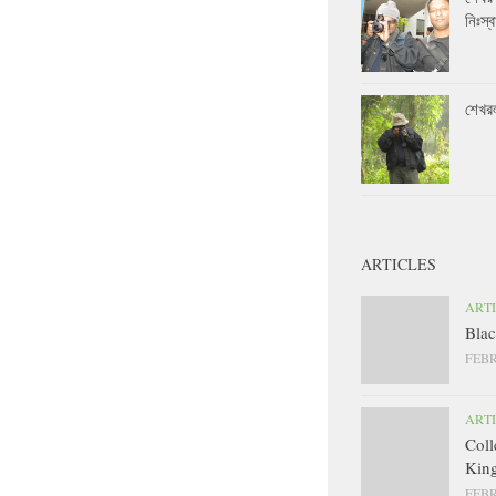
নিঃস্ব
শেখর
ARTICLES
ART
Blac
FEBR
ART
Coll
King
FEBR