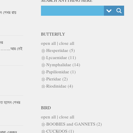
SEARCH ANYTHING HERE
 শেখর রায়
BUTTERFLY
ের
open all
|
close all
র……..আর নেই
Hesperiidae (5)
Lycaenidae (11)
Nymphalidae (14)
Papilionidae (1)
Pieridae (2)
Riodinidae (4)
কৃত হলেন শেখর
BIRD
open all
|
close all
BOOBIES and GANNETS (2)
CUCKOOS (1)
 দাদা একজন