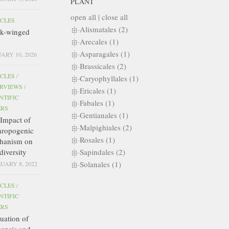
PLANT
open all
|
close all
ICLES
Alismatales (2)
ck-winged
Arecales (1)
Asparagales (1)
ARY 10, 2026
Brassicales (2)
ICLES
/
Caryophyllales (1)
ERVIEWS
/
Ericales (1)
NTIFIC
Fabales (1)
ERS
Gentianales (1)
Impact of
Malpighiales (2)
hropogenic
Rosales (1)
hanism on
diversity
Sapindales (2)
Solanales (1)
UARY 8, 2022
ICLES
/
NTIFIC
ERS
uation of