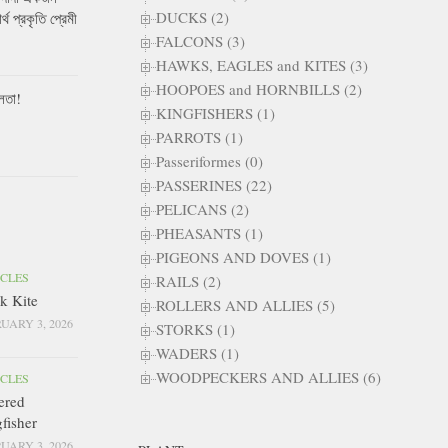
DUCKS (2)
ার্থ প্রকৃতি প্রেমী
FALCONS (3)
HAWKS, EAGLES and KITES (3)
HOOPOES and HORNBILLS (2)
লতা!
KINGFISHERS (1)
PARROTS (1)
Passeriformes (0)
PASSERINES (22)
PELICANS (2)
PHEASANTS (1)
PIGEONS AND DOVES (1)
ICLES
RAILS (2)
k Kite
ROLLERS AND ALLIES (5)
UARY 3, 2026
STORKS (1)
WADERS (1)
WOODPECKERS AND ALLIES (6)
ICLES
ered
fisher
UARY 3, 2026