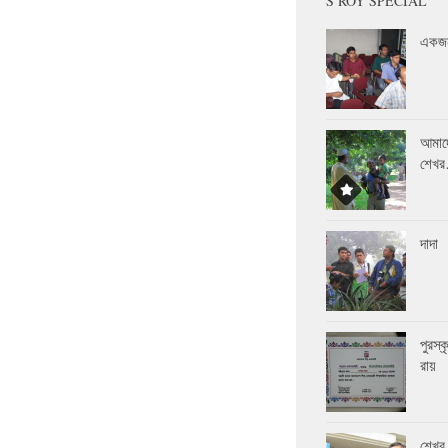
S ROY SPECIAL
একজন
আমাদ
শেখ
দাদা
পুরস্
রায়
শেখর