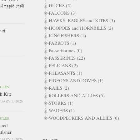
DUCKS (2)
ার্থ প্রকৃতি প্রেমী
FALCONS (3)
HAWKS, EAGLES and KITES (3)
HOOPOES and HORNBILLS (2)
লতা!
KINGFISHERS (1)
PARROTS (1)
Passeriformes (0)
PASSERINES (22)
PELICANS (2)
PHEASANTS (1)
PIGEONS AND DOVES (1)
ICLES
RAILS (2)
k Kite
ROLLERS AND ALLIES (5)
UARY 3, 2026
STORKS (1)
WADERS (1)
WOODPECKERS AND ALLIES (6)
ICLES
ered
fisher
UARY 3, 2026