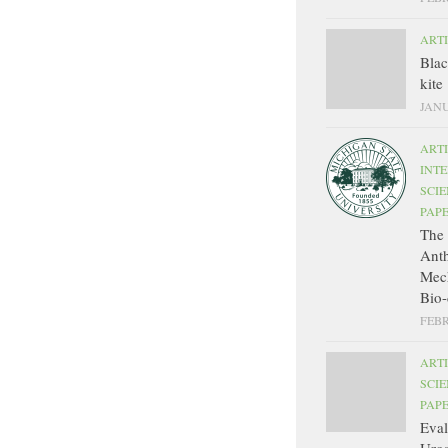
ART
Bla
kite
JANU
ART
INT
SCIE
PAP
The 
Ant
Mec
Bio-
FEBR
ART
SCIE
PAP
Eval