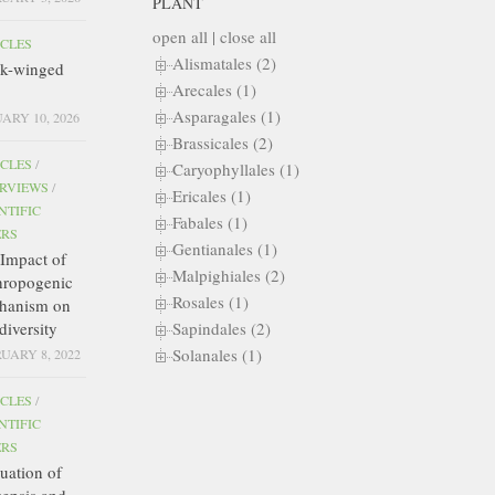
PLANT
open all
|
close all
ICLES
Alismatales (2)
ck-winged
Arecales (1)
Asparagales (1)
ARY 10, 2026
Brassicales (2)
ICLES
/
Caryophyllales (1)
ERVIEWS
/
Ericales (1)
NTIFIC
Fabales (1)
ERS
Gentianales (1)
Impact of
Malpighiales (2)
hropogenic
Rosales (1)
hanism on
diversity
Sapindales (2)
Solanales (1)
UARY 8, 2022
ICLES
/
NTIFIC
ERS
uation of