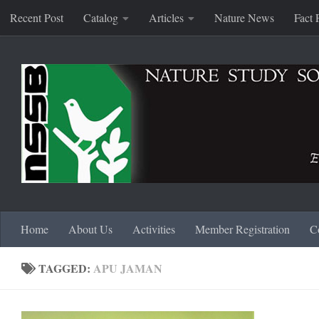
Recent Post
Catalog
Articles
Nature News
Fact 
Skip to content
Home
About Us
Activities
Member Registration
C
TAGGED:
APU JAMAN