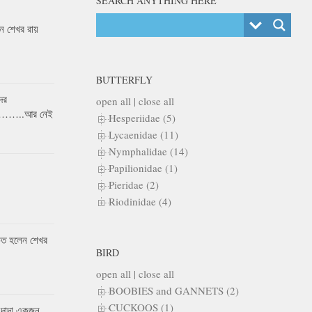
SEARCH ANYTHING HERE
 শেখর রায়
BUTTERFLY
ের
open all
|
close all
র……..আর নেই
Hesperiidae (5)
Lycaenidae (11)
Nymphalidae (14)
Papilionidae (1)
Pieridae (2)
Riodinidae (4)
কৃত হলেন শেখর
BIRD
open all
|
close all
BOOBIES and GANNETS (2)
CUCKOOS (1)
 দাদা একজন