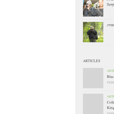
নিঃস্ব
শেখর
ARTICLES
ART
Blac
FEBR
ART
Coll
King
FEBR